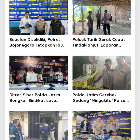
i
p
o
s
Sebulan Diselidiki, Polres
Polsek Tarik Gerak Cepat
Bojonegoro Tetapkan Ibu
Tindaklanjuti Laporan
Rumah Tangga sebagai
Dugaan Sabung Ayam,
Tersangka Dugaan Aborsi
Hasil Pengecekan Nihil
Aktivitas Perjudian
Ditres Siber Polda Jatim
Polda Jatim Gerebek
Bongkar Sindikat Love
Gudang ‘Minyakita’ Palsu di
Scamming Internasional,
Sidoarjo, Takaran Dikurangi
Libatkan WNA Ghana dan
dan Tak Berizin
Pantai Gading