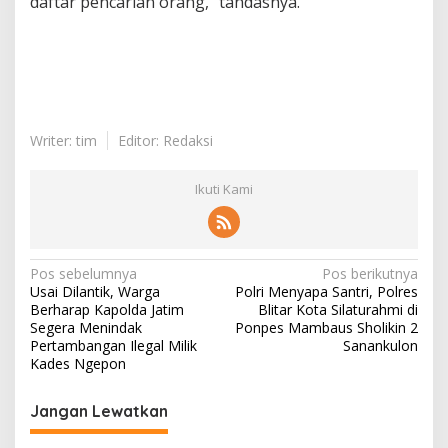
daftar pencarian orang,” tandasnya.
Writer: tim
Editor: Redaksi
Ikuti Kami
N
Pos sebelumnya
Pos berikutnya
Usai Dilantik, Warga
Polri Menyapa Santri, Polres
a
Berharap Kapolda Jatim
Blitar Kota Silaturahmi di
v
Segera Menindak
Ponpes Mambaus Sholikin 2
Pertambangan Ilegal Milik
Sanankulon
i
Kades Ngepon
g
Jangan Lewatkan
a
s