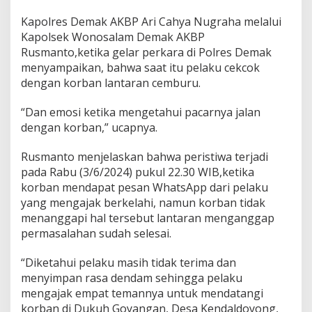
k
T
Kapolres Demak AKBP Ari Cahya Nugraha melalui
e
Kapolsek Wonosalam Demak AKBP
g
Rusmanto,ketika gelar perkara di Polres Demak
a
menyampaikan, bahwa saat itu pelaku cekcok
A
n
dengan korban lantaran cemburu.
i
a
“Dan emosi ketika mengetahui pacarnya jalan
y
dengan korban,” ucapnya.
a
T
e
Rusmanto menjelaskan bahwa peristiwa terjadi
m
pada Rabu (3/6/2024) pukul 22.30 WIB,ketika
a
korban mendapat pesan WhatsApp dari pelaku
n
yang mengajak berkelahi, namun korban tidak
P
menanggapi hal tersebut lantaran menganggap
a
c
permasalahan sudah selesai.
a
r
“Diketahui pelaku masih tidak terima dan
n
menyimpan rasa dendam sehingga pelaku
y
mengajak empat temannya untuk mendatangi
a
korban di Dukuh Goyangan, Desa Kendaldoyong,