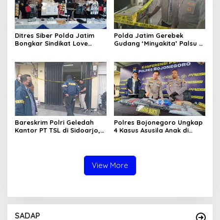
Ditres Siber Polda Jatim
Polda Jatim Gerebek
Bongkar Sindikat Love
Gudang ‘Minyakita’ Palsu di
Scamming Internasional,
Sidoarjo, Takaran Dikurangi
Libatkan WNA Ghana dan
dan Tak Berizin
Pantai Gading
Bareskrim Polri Geledah
Polres Bojonegoro Ungkap
Kantor PT TSL di Sidoarjo,
4 Kasus Asusila Anak di
Bongkar Jaringan Impor
Bawah Umur, 7 Tersangka
HP Ilegal Senilai Rp235
Diamankan
Miliar
View More
SADAP