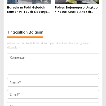
Bareskrim Polri Geledah
Polres Bojonegoro Ungkap
Kantor PT TSL di Sidoarjo,
4 Kasus Asusila Anak di
Bongkar Jaringan Impor
Bawah Umur, 7 Tersangka
HP Ilegal Senilai Rp235
Diamankan
Miliar
Tinggalkan Balasan
Alamat email Anda tidak akan dipublikasikan.
Ruas yang wajib
ditandai
*