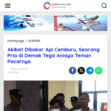
L
e
w
a
t
i
k
e
k
Homepage
/
HUKRIM
A
o
k
n
Akibat Dibakar Api Cemburu, Seorang
i
t
b
Pria di Demak Tega Aniaya Teman
e
a
n
Pacarnya
t
D
Maret 18, 2025
i
HUKRIM
b
a
k
a
r
A
p
i