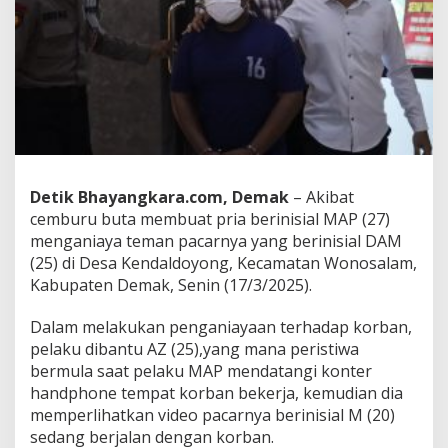
C
e
m
b
u
r
u
,
S
e
o
Detik Bhayangkara.com, Demak
– Akibat
r
cemburu buta membuat pria berinisial MAP (27)
a
n
menganiaya teman pacarnya yang berinisial DAM
g
(25) di Desa Kendaldoyong, Kecamatan Wonosalam,
P
Kabupaten Demak, Senin (17/3/2025).
r
i
Dalam melakukan penganiayaan terhadap korban,
a
d
pelaku dibantu AZ (25),yang mana peristiwa
i
bermula saat pelaku MAP mendatangi konter
D
handphone tempat korban bekerja, kemudian dia
e
memperlihatkan video pacarnya berinisial M (20)
m
sedang berjalan dengan korban.
a