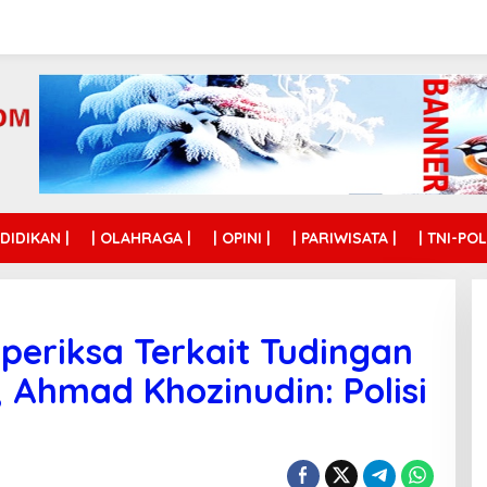
NDIDIKAN |
| OLAHRAGA |
| OPINI |
| PARIWISATA |
| TNI-POL
eriksa Terkait Tudingan
, Ahmad Khozinudin: Polisi