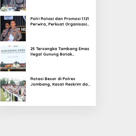
dan Pelayanan Publik
Polri Rotasi dan Promosi 1.121
Perwira, Perkuat Organisasi
dan Pelayanan hingga
Pembentukan Polresta IKN
25 Tersangka Tambang Emas
Ilegal Gunung Botak
Ditetapkan, Mayoritas WN
China
Rotasi Besar di Polres
Jombang, Kasat Reskrim dan
Delapan Kapolsek Berganti