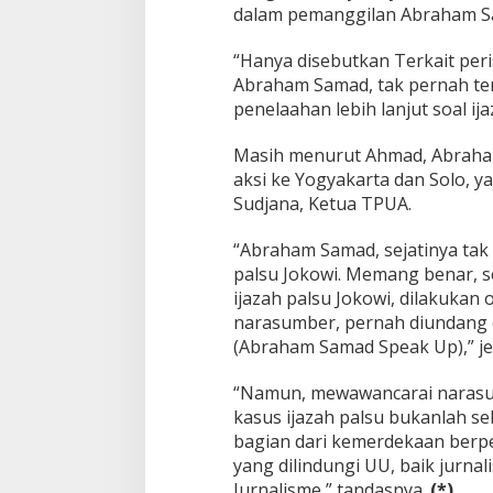
l
dalam pemanggilan Abraham Sa
K
a
“Hanya disebutkan Terkait peri
r
e
Abraham Samad, tak pernah ter
t
penelaahan lebih lanjut soal i
Masih menurut Ahmad, Abraham
aksi ke Yogyakarta dan Solo, y
Sudjana, Ketua TPUA.
“Abraham Samad, sejatinya tak
palsu Jokowi. Memang benar, s
ijazah palsu Jokowi, dilakukan
narasumber, pernah diundang 
(Abraham Samad Speak Up),” je
“Namun, mewawancarai narasu
kasus ijazah palsu bukanlah seb
bagian dari kemerdekaan berpe
yang dilindungi UU, baik jurna
Jurnalisme,” tandasnya.
(*)