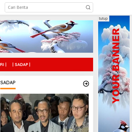
tutup
RI |
| SADAP |
SADAP