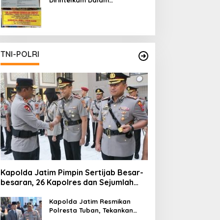
Pertambangan Ilegal di Kab.
Blitar yang Masih Tetap
Beroperasi
TNI-POLRI
Kapolda Jatim Pimpin Sertijab Besar-
besaran, 26 Kapolres dan Sejumlah
Pejabat Utama Berganti
Kapolda Jatim Resmikan
Polresta Tuban, Tekankan
Peningkatan Profesionalisme