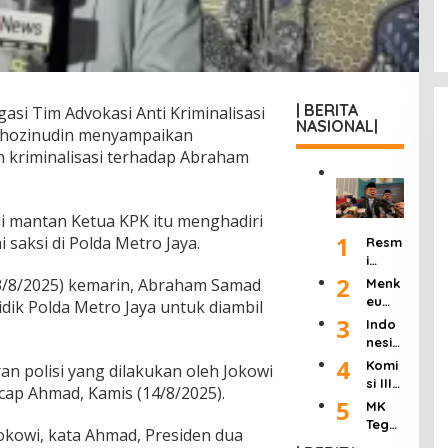
| BERITA
asi Tim Advokasi Anti Kriminalisasi
NASIONAL|
 Khozinudin menyampaikan
 kriminalisasi terhadap Abraham
i mantan Ketua KPK itu menghadiri
1
saksi di Polda Metro Jaya.
Resm
i
Dilan
2
/8/2025) kemarin, Abraham Samad
Menk
tik
eu
dik Polda Metro Jaya untuk diambil
Jadi
Purb
3
Indo
Kepa
aya
nesia
la
Ultim
Berd
4
Komi
KSP,
ran polisi yang dilakukan oleh Jokowi
atum
uka:
si III
Dudu
ucap Ahmad, Kamis (14/8/2025).
Peng
Mant
DPR
5
ng
MK
usah
an
Hasil
Janji
Tega
a
Wakil
okowi, kata Ahmad, Presiden dua
kan
Pang
skan
Roko