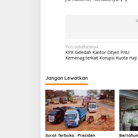
I
N
Pos sebelumnya
KPK Geledah Kantor Ditjen PHU
a
Kemenag terkait Korupsi Kuota Haji
v
i
Jangan Lewatkan
g
a
s
i
p
o
s
Surat Terbuka : Presiden
Bertahun