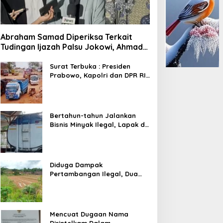
Abraham Samad Diperiksa Terkait
Tudingan Ijazah Palsu Jokowi, Ahmad
Khozinudin: Polisi Main Pasal Karet
Surat Terbuka : Presiden
Prabowo, Kapolri dan DPR RI
Mohon Segera Ditindak
Pelaku Pertambangan Ilegal
di Tuban
Bertahun-tahun Jalankan
Bisnis Minyak Ilegal, Lapak di
Kecamatan Kedewan Tetap
Aman
Diduga Dampak
Pertambangan Ilegal, Dua
Kali Jalan Desa Putus
Mencuat Dugaan Nama
Dirintelkam Dalam