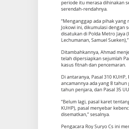
periode itu merasa dihinakan 
h
serendah-rendahnya.
o
z
“Menganggap ada pihak yang m
i
n
Jokowi ini, dikumulasi dengan 
u
disatukan di Polda Metro Jaya 
d
Lechumanan, Samuel Sueken),”
i
n
Ditambahkannya, Ahmad menje
:
P
telah dipersiapkan sejumlah Pa
o
kasus fitnah dan pencemaran.
l
i
Di antaranya, Pasal 310 KUHP,
s
ancamannya ada yang 8 tahun p
i
M
tahun penjara, dan Pasal 35 UU
a
i
“Belum lagi, pasal karet tenta
n
KUHP), pasal menyebar kebencia
P
disematkan,” sesalnya.
a
s
a
Pengacara Roy Suryo Cs ini m