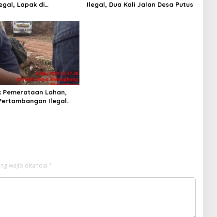
egal, Lapak di
Ilegal, Dua Kali Jalan Desa Putus
an Kedewan Tetap Aman
k Pemerataan Lahan,
Pertambangan Ilegal
roperasi di Kecamatan
b. Malang
ng wajib ditandai
*