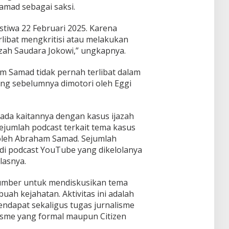
Dend
uran
mad sebagai saksi.
Timur
an
i
a
Ponp
tema
Dend
Tidak
es
"Pers
stiwa 22 Februari 2025. Karena
a di
Piket
Daar
pekti
SDN 1
libat mengkritisi atau melakukan
ul
f
Klam
jazah Saudara Jokowi,” ungkapnya.
Muhsi
Worl
pok
nin
d
 Samad tidak pernah terlibat dalam
Class
Unive
ang sebelumnya dimotori oleh Eggi
rsity"
 ada kaitannya dengan kasus ijazah
ejumlah podcast terkait tema kasus
 oleh Abraham Samad. Sejumlah
di podcast YouTube yang dikelolanya
lasnya.
mber untuk mendiskusikan tema
uah kejahatan. Aktivitas ini adalah
ndapat sekaligus tugas jurnalisme
lisme yang formal maupun Citizen