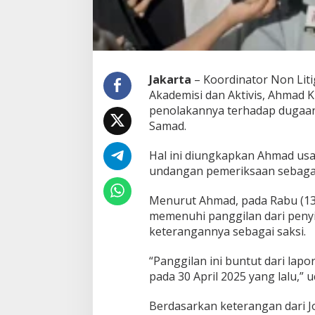
n
I
j
a
z
a
Jakarta
– Koordinator Non Litig
h
Akademisi dan Aktivis, Ahmad
P
penolakannya terhadap dugaan
a
Samad.
l
s
u
Hal ini diungkapkan Ahmad usa
J
undangan pemeriksaan sebagai 
o
k
Menurut Ahmad, pada Rabu (13
o
w
memenuhi panggilan dari penyi
i
keterangannya sebagai saksi.
,
A
“Panggilan ini buntut dari lapo
h
pada 30 April 2025 yang lalu,” 
m
a
d
Berdasarkan keterangan dari J
K