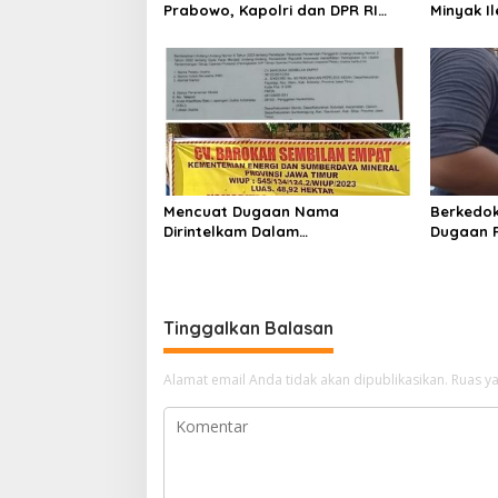
Prabowo, Kapolri dan DPR RI
Minyak Il
Mohon Segera Ditindak Pelaku
Kecamat
Pertambangan Ilegal di Tuban
Mencuat Dugaan Nama
Berkedo
Dirintelkam Dalam
Dugaan 
Pertambangan Ilegal di Kab.
Nekat Be
Blitar yang Masih Tetap
Wajak Ka
Beroperasi
Tinggalkan Balasan
Alamat email Anda tidak akan dipublikasikan.
Ruas ya