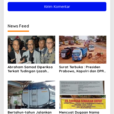
News Feed
Abraham Samad Diperiksa
Surat Terbuka : Presiden
Terkait Tudingan Ijazah
Prabowo, Kapolri dan DPR
Palsu Jokowi, Ahmad
RI Mohon Segera Ditindak
Khozinudin: Polisi Main
Pelaku Pertambangan
Pasal Karet
Ilegal di Tuban
Bertahun-tahun Jalankan
Mencuat Dugaan Nama