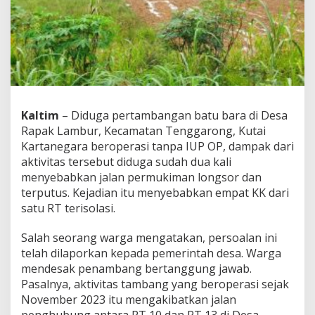
a
m
b
a
n
g
a
n
I
Kaltim
– Diduga pertambangan batu bara di Desa
l
Rapak Lambur, Kecamatan Tenggarong, Kutai
e
g
Kartanegara beroperasi tanpa IUP OP, dampak dari
a
aktivitas tersebut diduga sudah dua kali
l
menyebabkan jalan permukiman longsor dan
,
terputus. Kejadian itu menyebabkan empat KK dari
D
u
satu RT terisolasi.
a
K
Salah seorang warga mengatakan, persoalan ini
a
telah dilaporkan kepada pemerintah desa. Warga
l
mendesak penambang bertanggung jawab.
i
J
Pasalnya, aktivitas tambang yang beroperasi sejak
a
November 2023 itu mengakibatkan jalan
l
penghubung antara RT 10 dan RT 13 di Desa