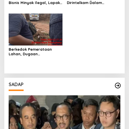
Bisnis Minyak Ilegal, Lapak
Dirintelkam Dalam
di Kecamatan Kedewan
Pertambangan Ilegal di
Tetap Aman
Kab. Blitar yang Masih
Tetap Beroperasi
Berkedok Pemerataan
Lahan, Dugaan
Pertambangan Ilegal
Nekat Beroperasi di
Kecamatan Wajak Kab.
Malang
SADAP