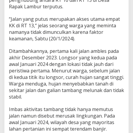
a
Rapak Lambur terputus.
n
D
e
“Jalan yang putus merupakan akses utama empat
s
KK di RT 13,” jelas seorang warga yang meminta
a
namanya tidak dimunculkan karena faktor
P
keamanan, Sabtu (20/1/2024).
u
t
u
Ditambahkannya, pertama kali jalan ambles pada
s
akhir Desember 2023. Longsor yang kedua pada
awal Januari 2024 dengan lokasi tidak jauh dari
peristiwa pertama. Menurut warga, sebelum jalan
di kedua titik itu longsor, curah hujan sangat tinggi.
Warga menduga, hujan menyebabkan tanah di
sekitar jalan dan galian tambang melunak dan tidak
stabil.
Imbas aktivitas tambang tidak hanya memutus
jalan namun disebut merusak lingkungan. Pada
awal Januari 2024, wilayah desa yang mayoritas
lahan pertanian ini sempat terendam banjir.