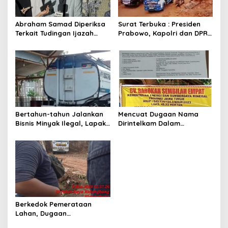
o
s
Abraham Samad Diperiksa
Surat Terbuka : Presiden
Terkait Tudingan Ijazah
Prabowo, Kapolri dan DPR
Palsu Jokowi, Ahmad
RI Mohon Segera Ditindak
Khozinudin: Polisi Main
Pelaku Pertambangan
Pasal Karet
Ilegal di Tuban
Bertahun-tahun Jalankan
Mencuat Dugaan Nama
Bisnis Minyak Ilegal, Lapak
Dirintelkam Dalam
di Kecamatan Kedewan
Pertambangan Ilegal di
Tetap Aman
Kab. Blitar yang Masih
Tetap Beroperasi
Berkedok Pemerataan
Lahan, Dugaan
Pertambangan Ilegal