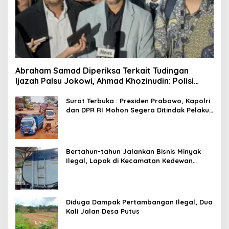
Abraham Samad Diperiksa Terkait Tudingan
Ijazah Palsu Jokowi, Ahmad Khozinudin: Polisi
Main Pasal Karet
Surat Terbuka : Presiden Prabowo, Kapolri
dan DPR RI Mohon Segera Ditindak Pelaku
Pertambangan Ilegal di Tuban
Bertahun-tahun Jalankan Bisnis Minyak
Ilegal, Lapak di Kecamatan Kedewan
Tetap Aman
Diduga Dampak Pertambangan Ilegal, Dua
Kali Jalan Desa Putus