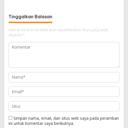
Nekat Beroperasi di
Kecamatan Wajak Kab.
Malang
Tinggalkan Balasan
Alamat email Anda tidak akan dipublikasikan.
Ruas yang wajib
ditandai
*
Simpan nama, email, dan situs web saya pada peramban
ini untuk komentar saya berikutnya.