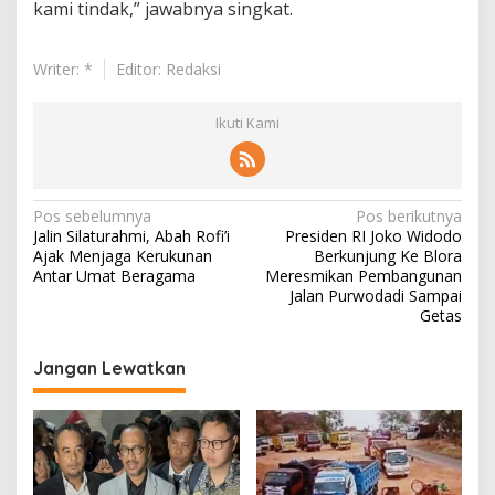
kami tindak,” jawabnya singkat.
Writer: *
Editor: Redaksi
Ikuti Kami
N
Pos sebelumnya
Pos berikutnya
Jalin Silaturahmi, Abah Rofi’i
Presiden RI Joko Widodo
a
Ajak Menjaga Kerukunan
Berkunjung Ke Blora
v
Antar Umat Beragama
Meresmikan Pembangunan
Jalan Purwodadi Sampai
i
Getas
g
Jangan Lewatkan
a
s
i
p