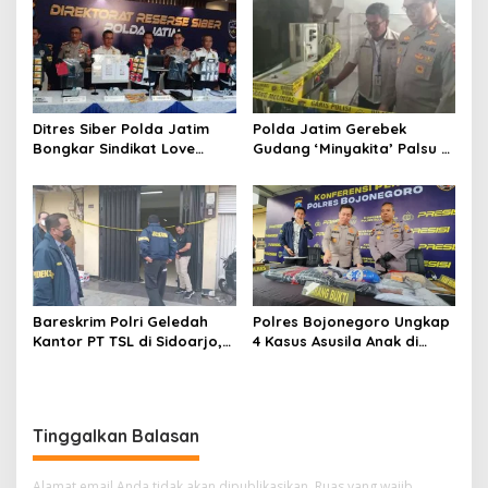
Aktivitas Perjudian
Ditres Siber Polda Jatim
Polda Jatim Gerebek
Bongkar Sindikat Love
Gudang ‘Minyakita’ Palsu di
Scamming Internasional,
Sidoarjo, Takaran Dikurangi
Libatkan WNA Ghana dan
dan Tak Berizin
Pantai Gading
Bareskrim Polri Geledah
Polres Bojonegoro Ungkap
Kantor PT TSL di Sidoarjo,
4 Kasus Asusila Anak di
Bongkar Jaringan Impor
Bawah Umur, 7 Tersangka
HP Ilegal Senilai Rp235
Diamankan
Miliar
Tinggalkan Balasan
Alamat email Anda tidak akan dipublikasikan.
Ruas yang wajib