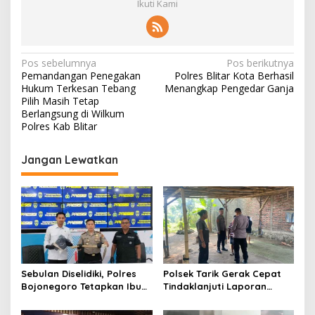
Ikuti Kami
N
Pos sebelumnya
Pos berikutnya
Pemandangan Penegakan
Polres Blitar Kota Berhasil
a
Hukum Terkesan Tebang
Menangkap Pengedar Ganja
v
Pilih Masih Tetap
Berlangsung di Wilkum
i
Polres Kab Blitar
g
Jangan Lewatkan
a
s
i
p
o
s
Sebulan Diselidiki, Polres
Polsek Tarik Gerak Cepat
Bojonegoro Tetapkan Ibu
Tindaklanjuti Laporan
Rumah Tangga sebagai
Dugaan Sabung Ayam,
Tersangka Dugaan Aborsi
Hasil Pengecekan Nihil