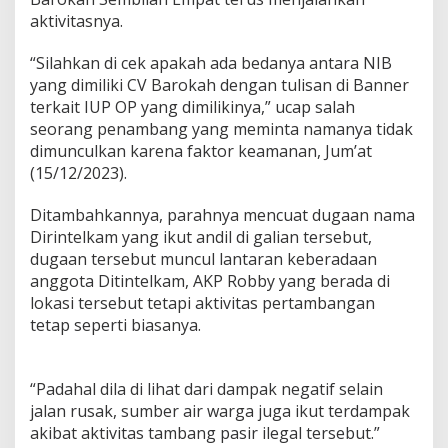
n
aktivitasnya.
g
a
n
“Silahkan di cek apakah ada bedanya antara NIB
I
yang dimiliki CV Barokah dengan tulisan di Banner
l
terkait IUP OP yang dimilikinya,” ucap salah
e
seorang penambang yang meminta namanya tidak
g
dimunculkan karena faktor keamanan, Jum’at
a
l
(15/12/2023).
d
i
Ditambahkannya, parahnya mencuat dugaan nama
K
Dirintelkam yang ikut andil di galian tersebut,
a
dugaan tersebut muncul lantaran keberadaan
b
.
anggota Ditintelkam, AKP Robby yang berada di
B
lokasi tersebut tetapi aktivitas pertambangan
l
tetap seperti biasanya.
i
t
a
r
“Padahal dila di lihat dari dampak negatif selain
y
jalan rusak, sumber air warga juga ikut terdampak
a
akibat aktivitas tambang pasir ilegal tersebut.”
n