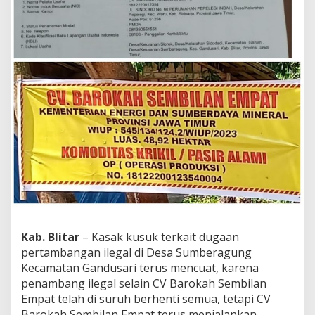
a
D
i
r
i
n
t
e
l
k
a
m
D
a
l
a
m
P
e
Kab. Blitar
– Kasak kusuk terkait dugaan
r
pertambangan ilegal di Desa Sumberagung
t
Kecamatan Gandusari terus mencuat, karena
a
m
penambang ilegal selain CV Barokah Sembilan
b
Empat telah di suruh berhenti semua, tetapi CV
a
Barokah Sembilan Empat terus menjalankan