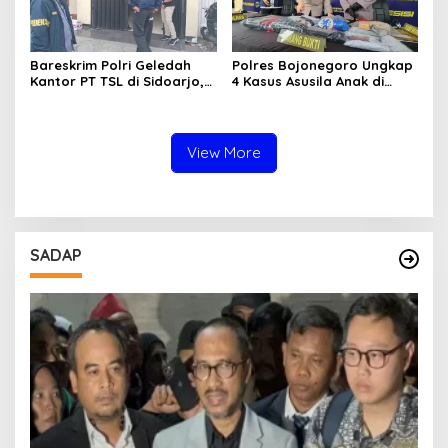
Bareskrim Polri Geledah
Polres Bojonegoro Ungkap
Kantor PT TSL di Sidoarjo,
4 Kasus Asusila Anak di
Bongkar Jaringan Impor
Bawah Umur, 7 Tersangka
HP Ilegal Senilai Rp235
Diamankan
Miliar
View More
SADAP