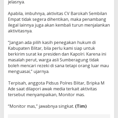
jelasnya.
g
M
a
Apabila, imbuhnya, aktivitas CV Barokah Sembilan
s
Empat tidak segera dihentikan, maka penambang
i
ilegal lainnya juga akan kembali turun menjalankan
h
aktivitasnya.
T
e
t
“Jangan ada pilih kasih penegakan hukum di
a
Kabupaten Blitar, bila perlu kami siap untuk
p
berkirim surat ke presiden dan Kapolri. Karena ini
B
e
masalah perut, warga asli Sumberagung tidak
r
boleh mencari rezeki di sana tetapi orang luar mau
o
menguasai,” ujarnya.
p
e
Terpisah, anggota Pidsus Polres Blitar, Bripka M
r
a
Ade saat dilapori awak media terkait aktivitas
s
tersebut menyampaikan, Monitor mas.
i
“Monitor mas,” jawabnya singkat.
(Tim)