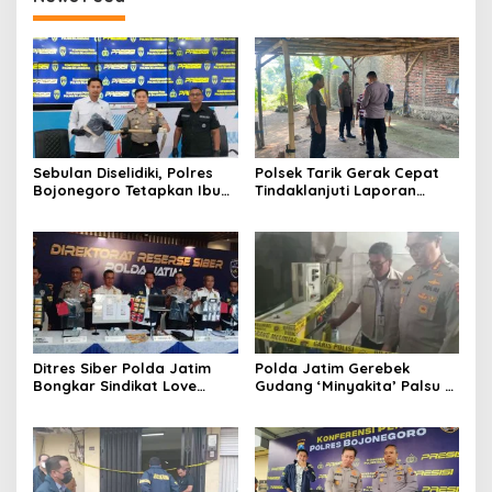
Sebulan Diselidiki, Polres
Polsek Tarik Gerak Cepat
Bojonegoro Tetapkan Ibu
Tindaklanjuti Laporan
Rumah Tangga sebagai
Dugaan Sabung Ayam,
Tersangka Dugaan Aborsi
Hasil Pengecekan Nihil
Aktivitas Perjudian
Ditres Siber Polda Jatim
Polda Jatim Gerebek
Bongkar Sindikat Love
Gudang ‘Minyakita’ Palsu di
Scamming Internasional,
Sidoarjo, Takaran Dikurangi
Libatkan WNA Ghana dan
dan Tak Berizin
Pantai Gading