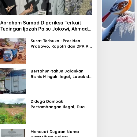
Abraham Samad Diperiksa Terkait
Tudingan Ijazah Palsu Jokowi, Ahmad
Khozinudin: Polisi Main Pasal Karet
Surat Terbuka : Presiden
Prabowo, Kapolri dan DPR RI
Mohon Segera Ditindak
Pelaku Pertambangan Ilegal
di Tuban
Bertahun-tahun Jalankan
Bisnis Minyak Ilegal, Lapak di
Kecamatan Kedewan Tetap
Aman
Diduga Dampak
Pertambangan Ilegal, Dua
Kali Jalan Desa Putus
Mencuat Dugaan Nama
Dirintelkam Dalam