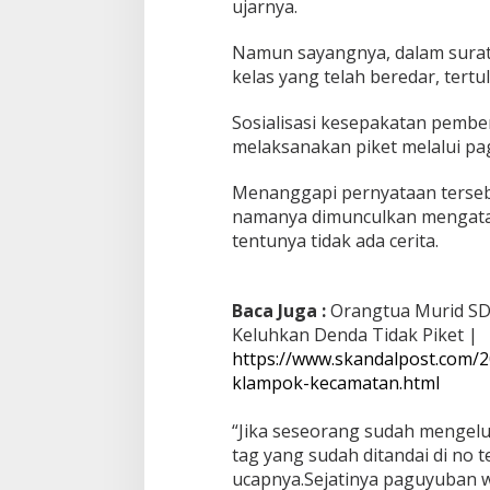
ujarnya.
e
n
Namun sayangnya, dalam surat
d
kelas yang telah beredar, tertu
a
d
i
Sosialisasi kesepakatan pembe
S
melaksanakan piket melalui pa
D
N
Menanggapi pernyataan terseb
1
namanya dimunculkan mengatak
K
l
tentunya tidak ada cerita.
a
m
p
Baca Juga :
Orangtua Murid SD
o
Keluhkan Denda Tidak Piket |
k
https://www.skandalpost.com/
klampok-kecamatan.html
“Jika seseorang sudah mengeluh
tag yang sudah ditandai di no 
ucapnya.
Sejatinya paguyuban wa