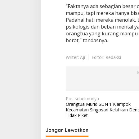
“Faktanya ada sebagian besar 
mampu, tapi mereka hanya bisa
Padahal hati mereka menolak, 
psikologis dan beban mental y
orangtua yang kurang mampu i
berat,” tandasnya.
Writer: Aji
Editor: Redaksi
I
N
Pos sebelumnya
Orangtua Murid SDN 1 Klampok
a
Kecamatan Singosari Keluhkan Den
v
Tidak Piket
i
Jangan Lewatkan
g