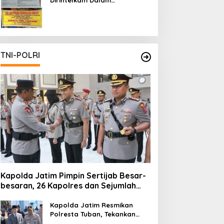
Pertambangan Ilegal di Kab.
Blitar yang Masih Tetap
Beroperasi
TNI-POLRI
Kapolda Jatim Pimpin Sertijab Besar-
besaran, 26 Kapolres dan Sejumlah
Pejabat Utama Berganti
Kapolda Jatim Resmikan
Polresta Tuban, Tekankan
Peningkatan Profesionalisme