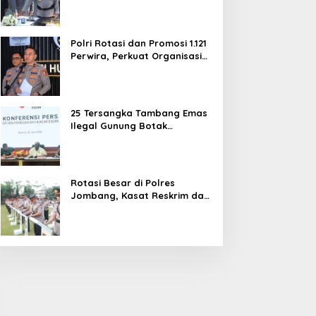
dan Pelayanan Publik
Polri Rotasi dan Promosi 1.121
Perwira, Perkuat Organisasi
dan Pelayanan hingga
Pembentukan Polresta IKN
25 Tersangka Tambang Emas
Ilegal Gunung Botak
Ditetapkan, Mayoritas WN
China
Rotasi Besar di Polres
Jombang, Kasat Reskrim dan
Delapan Kapolsek Berganti