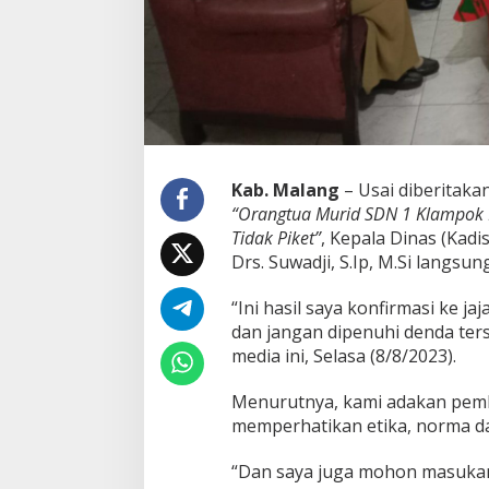
a
l
a
n
g
T
e
r
k
Kab. Malang
– Usai diberitakan
a
“Orangtua Murid SDN 1 Klampok 
i
t
Tidak Piket”
, Kepala Dinas (Kad
D
Drs. Suwadji, S.Ip, M.Si langs
u
g
“Ini hasil saya konfirmasi ke jaj
a
dan jangan dipenuhi denda ter
a
n
media ini, Selasa (8/8/2023).
P
u
Menurutnya, kami adakan pembi
n
memperhatikan etika, norma da
g
l
i
“Dan saya juga mohon masukan
D