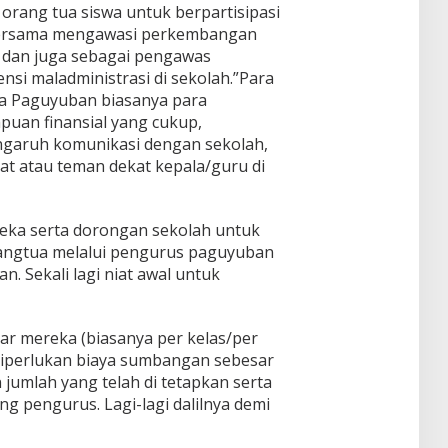
ang
nar
it
orang tua siswa untuk berpartisipasi
sari
da
Ilega
Nasi
Duga
Keluh
Bersama mengawasi perkembangan
dan
l di
onal
an
kan
Syuk
 dan juga sebagai pengawas
Jawa
deng
Pungl
Dend
uran
Timur
si maladministrasi di sekolah.”Para
an
i
a
Ponp
tema
Dend
a Paguyuban biasanya para
Tidak
es
"Pers
a di
uan finansial yang cukup,
Piket
Daar
pekti
SDN 1
ngaruh komunikasi dengan sekolah,
ul
f
Klam
Muhsi
t atau teman dekat kepala/guru di
Worl
pok
nin
d
Class
Unive
ka serta dorongan sekolah untuk
rsity"
orangtua melalui pengurus paguyuban
. Sekali lagi niat awal untuk
ar mereka (biasanya per kelas/per
diperlukan biaya sumbangan sebesar
jumlah yang telah di tetapkan serta
ng pengurus. Lagi-lagi dalilnya demi