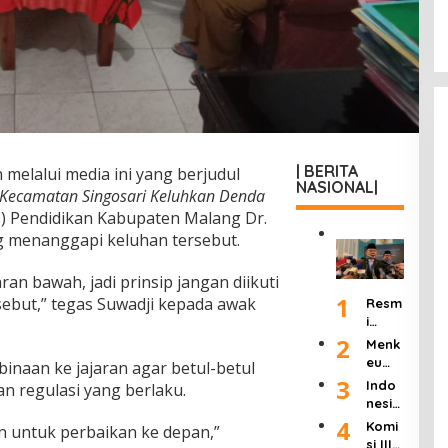
| BERITA
 melalui media ini yang berjudul
NASIONAL|
Kecamatan Singosari Keluhkan Denda
is) Pendidikan Kabupaten Malang Dr.
ung menanggapi keluhan tersebut.
aran bawah, jadi prinsip jangan diikuti
1
sebut,” tegas Suwadji kepada awak
Resm
i
Dilan
2
Menk
tik
eu
naan ke jajaran agar betul-betul
Jadi
Purb
3
Indo
n regulasi yang berlaku.
Kepa
aya
nesia
la
Ultim
Berd
4
Komi
KSP,
 untuk perbaikan ke depan,”
atum
uka:
si III
Dudu