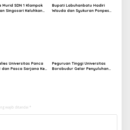
 Murid SDN 1 Klampok
Bupati Labuhanbatu Hadiri
n Singosari Keluhkan
Wisuda dan Syukuran Ponpes
dak Piket
Daarul Muhsinin
lies Universitas Panca
Peguruan Tinggi Universitas
-1 dan Pasca Sarjana Ke-
Borobudur Gelar Penyuluhan
Pertanian di Perkotaan
ng wajib ditandai
*