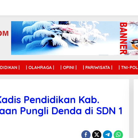
NDIDIKAN |
| OLAHRAGA |
| OPINI |
| PARIWISATA |
| TNI-POL
adis Pendidikan Kab.
aan Pungli Denda di SDN 1