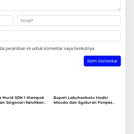
da peramban ini untuk komentar saya berikutnya.
 Murid SDN 1 Klampok
Bupati Labuhanbatu Hadiri
n Singosari Keluhkan
Wisuda dan Syukuran Ponpes
dak Piket
Daarul Muhsinin