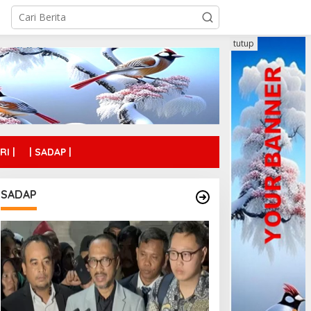
tutup
RI |
| SADAP |
SADAP