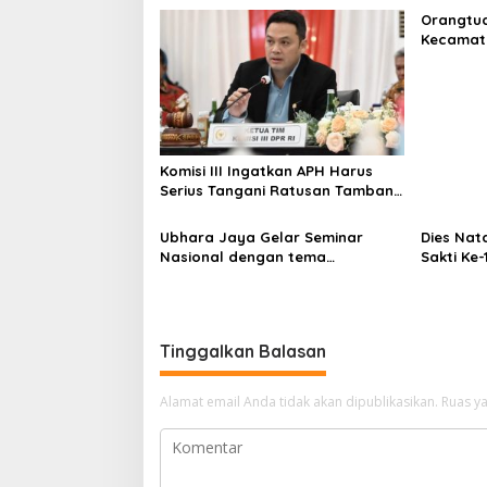
a
Orangtua
s
Kecamata
Denda Ti
i
p
o
s
Komisi III Ingatkan APH Harus
Serius Tangani Ratusan Tambang
Ilegal di Jawa Timur
Ubhara Jaya Gelar Seminar
Dies Nata
Nasional dengan tema
Sakti Ke
"Perspektif World Class
2
University"
Tinggalkan Balasan
Alamat email Anda tidak akan dipublikasikan.
Ruas ya