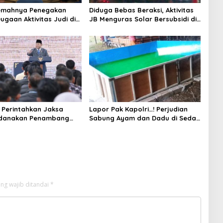
Lemahnya Penegakan
Diduga Bebas Beraksi, Aktivitas
ugaan Aktivitas Judi di
JB Menguras Solar Bersubsidi di
ung Tuai Sorotan
Bojonegoro Jadi Sorotan Warga
Perintahkan Jaksa
Lapor Pak Kapolri…! Perjudian
idanakan Penambang
Sabung Ayam dan Dadu di Sedati
Sidoarjo Buka Kembali, Diduga
Libatkan Oknum Aparat dan
Media
ng wajib ditandai
*