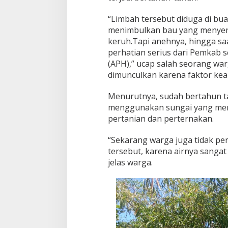
m
“Limbah tersebut diduga di bua
b
a
menimbulkan bau yang menyeng
h
keruh.Tapi anehnya, hingga sa
P
perhatian serius dari Pemkab
a
(APH),” ucap salah seorang wa
b
r
dimunculkan karena faktor kea
i
k
Menurutnya, sudah bertahun ta
R
menggunakan sungai yang menga
a
pertanian dan perternakan.
m
b
a
“Sekarang warga juga tidak pe
k
tersebut, karena airnya sangat 
jelas warga.