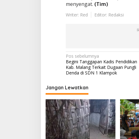
menyengat.
(Tim)
Writer: Red
Editor: Redaksi
I
N
Pos sebelumnya
Begini Tanggapan Kadis Pendidikan
a
Kab. Malang Terkait Dugaan Pungli
v
Denda di SDN 1 Klampok
i
Jangan Lewatkan
g
a
s
i
p
o