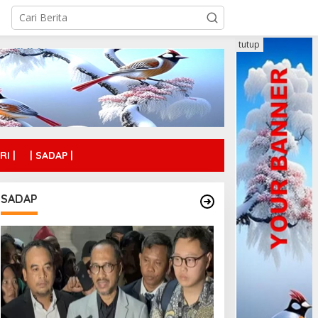
tutup
RI |
| SADAP |
SADAP