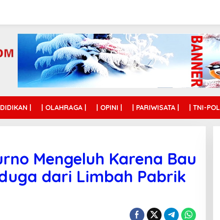
NDIDIKAN |
| OLAHRAGA |
| OPINI |
| PARIWISATA |
| TNI-POL
rno Mengeluh Karena Bau
duga dari Limbah Pabrik