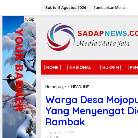
L
Tambahkan Menu
e
Sabtu, 8 Agustus 2026
w
a
tutup
t
i
k
e
k
o
n
t
| HOME |
| NASIONAL |
| HUKRIM |
| PE
e
n
Homepage
/
HEADLINE
W
a
Warga Desa Mojopu
r
g
Yang Menyengat Di
a
D
Rambak
e
s
a
Agustus 12, 2023
M
HEADLINE