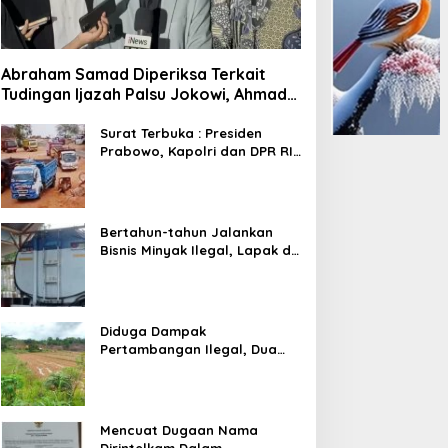
Abraham Samad Diperiksa Terkait
Tudingan Ijazah Palsu Jokowi, Ahmad
Khozinudin: Polisi Main Pasal Karet
Surat Terbuka : Presiden
Prabowo, Kapolri dan DPR RI
Mohon Segera Ditindak
Pelaku Pertambangan Ilegal
di Tuban
Bertahun-tahun Jalankan
Bisnis Minyak Ilegal, Lapak di
Kecamatan Kedewan Tetap
Aman
Diduga Dampak
Pertambangan Ilegal, Dua
Kali Jalan Desa Putus
Mencuat Dugaan Nama
Dirintelkam Dalam