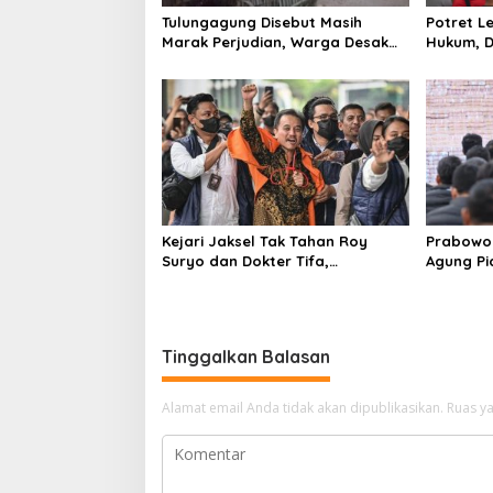
s
Tulungagung Disebut Masih
Potret 
Marak Perjudian, Warga Desak
Hukum, D
Penindakan Tegas hingga Usut
Tulungag
Dugaan Beking
Kejari Jaksel Tak Tahan Roy
Prabowo 
Suryo dan Dokter Tifa,
Agung P
Pertimbangkan Jaminan
Ilegal
Keluarga dan Kepastian Hukum
Tinggalkan Balasan
Alamat email Anda tidak akan dipublikasikan.
Ruas ya