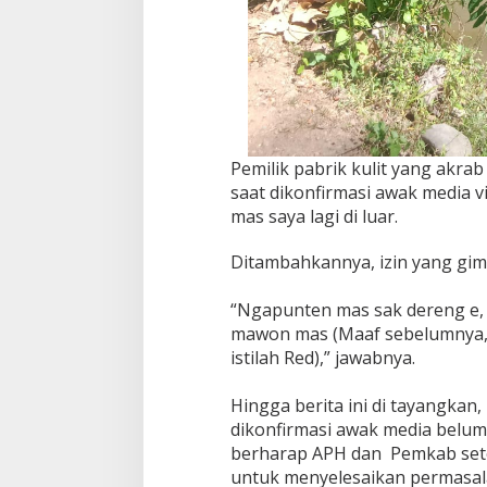
Pemilik pabrik kulit yang akra
saat dikonfirmasi awak media 
mas saya lagi di luar.
Ditambahkannya, izin yang gi
“Ngapunten mas sak dereng e,
mawon mas (Maaf sebelumnya, 
istilah Red),” jawabnya.
Hingga berita ini di tayangkan
dikonfirmasi awak media belu
berharap APH dan Pemkab sete
untuk menyelesaikan permasal