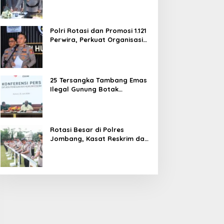
dan Pelayanan Publik
Polri Rotasi dan Promosi 1.121
Perwira, Perkuat Organisasi
dan Pelayanan hingga
Pembentukan Polresta IKN
25 Tersangka Tambang Emas
Ilegal Gunung Botak
Ditetapkan, Mayoritas WN
China
Rotasi Besar di Polres
Jombang, Kasat Reskrim dan
Delapan Kapolsek Berganti