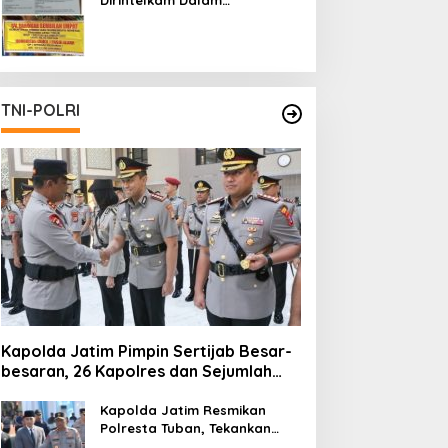
Pertambangan Ilegal di Kab.
Blitar yang Masih Tetap
Beroperasi
TNI-POLRI
Kapolda Jatim Pimpin Sertijab Besar-
besaran, 26 Kapolres dan Sejumlah
Pejabat Utama Berganti
Kapolda Jatim Resmikan
Polresta Tuban, Tekankan
Peningkatan Profesionalisme