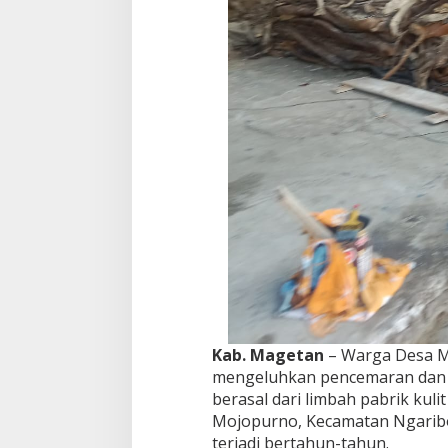
Y
a
n
g
M
e
n
y
e
n
g
a
t
D
i
d
u
g
a
Kab. Magetan
– Warga Desa M
d
mengeluhkan pencemaran dan 
a
r
berasal dari limbah pabrik kul
i
Mojopurno, Kecamatan Ngarib
L
terjadi bertahun-tahun.
i