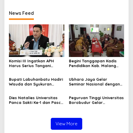
News Feed
Komisi III Ingatkan APH
Begini Tanggapan Kadis
Harus Serius Tangani
Pendidikan Kab. Malang
Ratusan Tambang Ilegal di
Terkait Dugaan Pungli
Jawa Timur
Denda di SDN 1 Klampok
Bupati Labuhanbatu Hadiri
Ubhara Jaya Gelar
Wisuda dan Syukuran
Seminar Nasional dengan
Ponpes Daarul Muhsinin
tema "Perspektif World
Class University"
Dies Natalies Universitas
Peguruan Tinggi Universitas
Panca Sakti Ke-1 dan Pasca
Borobudur Gelar
Sarjana Ke-2
Penyuluhan Pertanian di
Perkotaan
View More