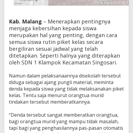
i
K
e
l
Kab. Malang
– Menerapkan pentingnya
u
menjaga kebersihan kepada siswa
h
k
merupakan hal yang penting, dengan cara
a
semua siswa rutin piket kelas secara
n
bergiliran sesuai jadwal yang telah
D
ditetapkan. Seperti halnya yang diterapkan
e
n
oleh SDN 1 Klampok Kecamatan Singosari.
d
a
Namun dalam pelaksanaannya disekolah tersebut
T
diduga sebagai ajang pungli material, meminta
i
d
denda kepada siswa yang tidak melaksanakan piket
a
kelas. Tentu saja menurut orangtua murid
k
tindakan tersebut memberatkannya.
P
i
k
“Denda tersebut sangat memberatkan orangtua,
e
bagi orangtua murid yang mampu tidak masalah,
t
tapi bagi yang penghasilannya pas-pasan otomatis