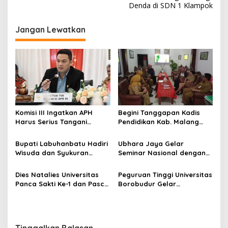
Denda di SDN 1 Klampok
i
g
Jangan Lewatkan
a
s
i
p
o
s
Komisi III Ingatkan APH
Begini Tanggapan Kadis
Harus Serius Tangani
Pendidikan Kab. Malang
Ratusan Tambang Ilegal di
Terkait Dugaan Pungli
Jawa Timur
Denda di SDN 1 Klampok
Bupati Labuhanbatu Hadiri
Ubhara Jaya Gelar
Wisuda dan Syukuran
Seminar Nasional dengan
Ponpes Daarul Muhsinin
tema "Perspektif World
Class University"
Dies Natalies Universitas
Peguruan Tinggi Universitas
Panca Sakti Ke-1 dan Pasca
Borobudur Gelar
Sarjana Ke-2
Penyuluhan Pertanian di
Perkotaan
Tinggalkan Balasan