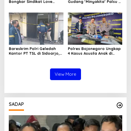
Bongkar Sindikat Love
Gudang ‘Minyakita’ Palsu di
Scamming Internasional,
Sidoarjo, Takaran Dikurangi
Libatkan WNA Ghana dan
dan Tak Berizin
Pantai Gading
Bareskrim Polri Geledah
Polres Bojonegoro Ungkap
Kantor PT TSL di Sidoarjo,
4 Kasus Asusila Anak di
Bongkar Jaringan Impor
Bawah Umur, 7 Tersangka
HP Ilegal Senilai Rp235
Diamankan
Miliar
View More
SADAP