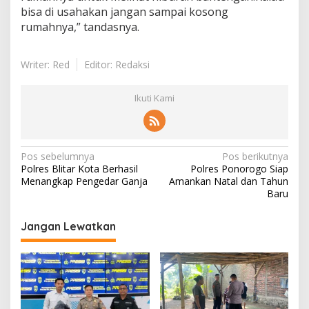
bisa di usahakan jangan sampai kosong
rumahnya,” tandasnya.
Writer: Red
Editor: Redaksi
Ikuti Kami
N
Pos sebelumnya
Pos berikutnya
Polres Blitar Kota Berhasil
Polres Ponorogo Siap
a
Menangkap Pengedar Ganja
Amankan Natal dan Tahun
v
Baru
i
Jangan Lewatkan
g
a
s
i