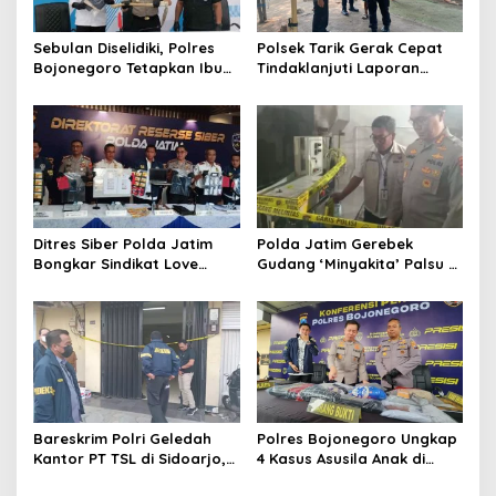
p
o
Sebulan Diselidiki, Polres
Polsek Tarik Gerak Cepat
s
Bojonegoro Tetapkan Ibu
Tindaklanjuti Laporan
Rumah Tangga sebagai
Dugaan Sabung Ayam,
Tersangka Dugaan Aborsi
Hasil Pengecekan Nihil
Aktivitas Perjudian
Ditres Siber Polda Jatim
Polda Jatim Gerebek
Bongkar Sindikat Love
Gudang ‘Minyakita’ Palsu di
Scamming Internasional,
Sidoarjo, Takaran Dikurangi
Libatkan WNA Ghana dan
dan Tak Berizin
Pantai Gading
Bareskrim Polri Geledah
Polres Bojonegoro Ungkap
Kantor PT TSL di Sidoarjo,
4 Kasus Asusila Anak di
Bongkar Jaringan Impor
Bawah Umur, 7 Tersangka