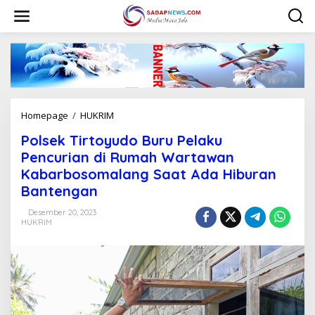
L
e
w
a
t
i
k
e
k
Homepage
/
HUKRIM
P
o
o
n
Polsek Tirtoyudo Buru Pelaku
l
t
s
Pencurian di Rumah Wartawan
e
e
n
Kabarbosomalang Saat Ada Hiburan
k
Bantengan
T
i
Desember 20, 2023
r
HUKRIM
t
o
y
u
d
o
B