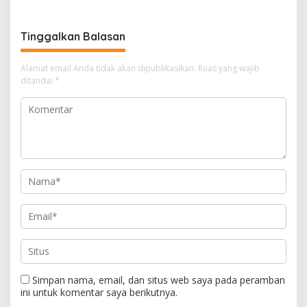
HP Ilegal Senilai Rp235
Diamankan
Miliar
Tinggalkan Balasan
Alamat email Anda tidak akan dipublikasikan.
Ruas yang wajib
ditandai
*
Simpan nama, email, dan situs web saya pada peramban
ini untuk komentar saya berikutnya.