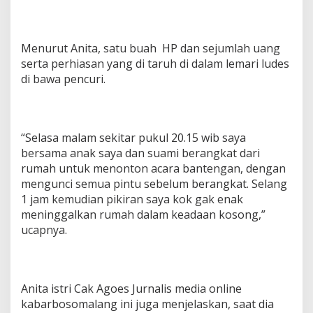
W
a
r
t
Menurut Anita, satu buah HP dan sejumlah uang
a
serta perhiasan yang di taruh di dalam lemari ludes
w
di bawa pencuri.
a
n
K
a
b
“Selasa malam sekitar pukul 20.15 wib saya
a
bersama anak saya dan suami berangkat dari
r
rumah untuk menonton acara bantengan, dengan
b
o
mengunci semua pintu sebelum berangkat. Selang
s
1 jam kemudian pikiran saya kok gak enak
o
meninggalkan rumah dalam keadaan kosong,”
m
ucapnya.
a
l
a
n
g
Anita istri Cak Agoes Jurnalis media online
S
kabarbosomalang ini juga menjelaskan, saat dia
a