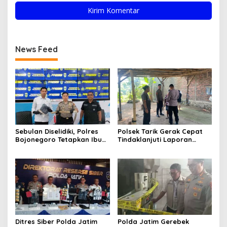
News Feed
Sebulan Diselidiki, Polres
Polsek Tarik Gerak Cepat
Bojonegoro Tetapkan Ibu
Tindaklanjuti Laporan
Rumah Tangga sebagai
Dugaan Sabung Ayam,
Tersangka Dugaan Aborsi
Hasil Pengecekan Nihil
Aktivitas Perjudian
Ditres Siber Polda Jatim
Polda Jatim Gerebek