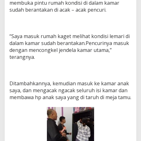
membuka pintu rumah kondisi di dalam kamar
a
t
sudah berantakan di acak – acak pencuri.
A
d
a
H
“Saya masuk rumah kaget melihat kondisi lemari di
i
b
dalam kamar sudah berantakan.Pencurinya masuk
u
dengan mencongkel jendela kamar utama,”
r
terangnya.
a
n
B
a
n
Ditambahkannya, kemudian masuk ke kamar anak
t
saya, dan mengacak ngacak seluruh isi kamar dan
e
membawa hp anak saya yang di taruh di meja tamu.
n
g
a
n