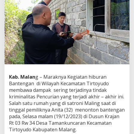
u
r
u
P
e
l
a
k
u
P
e
n
c
u
Kab. Malan
g – Maraknya Kegiatan hiburan
r
i
Bantengan di Wilayah Kecamatan Tirtoyudo
a
membawa dampak sering terjadinya tindak
n
kriminalitas Pencurian yang terjadi akhir – akhir ini.
d
Salah satu rumah yang di satroni Maling saat di
i
R
tinggal pemiliknya Anita (32) menonton bantengan
u
pada, Selasa malam (19/12/2023) di Dusun Krajan
m
Rt 03 Rw 34 Desa Tamankuncaran Kecamatan
a
Tirtoyudo Kabupaten Malang.
h