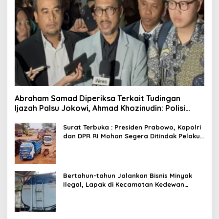
Abraham Samad Diperiksa Terkait Tudingan
Ijazah Palsu Jokowi, Ahmad Khozinudin: Polisi
Main Pasal Karet
Surat Terbuka : Presiden Prabowo, Kapolri
dan DPR RI Mohon Segera Ditindak Pelaku
Pertambangan Ilegal di Tuban
Bertahun-tahun Jalankan Bisnis Minyak
Ilegal, Lapak di Kecamatan Kedewan
Tetap Aman