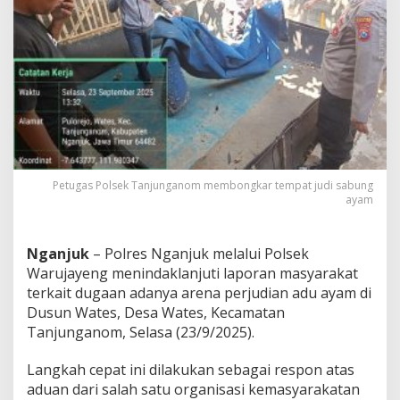
d
a
k
L
a
n
j
u
t
i
A
d
Petugas Polsek Tanjunganom membongkar tempat judi sabung
u
ayam
a
n
W
Nganjuk
– Polres Nganjuk melalui Polsek
a
Warujayeng menindaklanjuti laporan masyarakat
r
terkait dugaan adanya arena perjudian adu ayam di
g
a
Dusun Wates, Desa Wates, Kecamatan
S
Tanjunganom, Selasa (23/9/2025).
o
a
Langkah cepat ini dilakukan sebagai respon atas
l
aduan dari salah satu organisasi kemasyarakatan
L