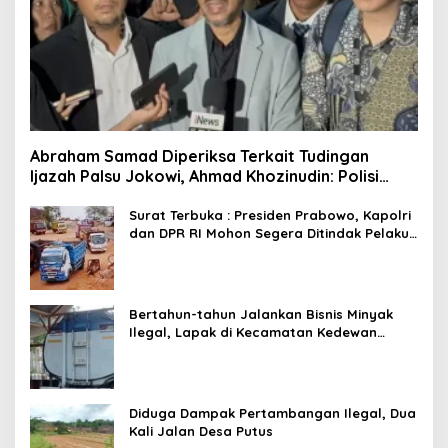
Abraham Samad Diperiksa Terkait Tudingan
Ijazah Palsu Jokowi, Ahmad Khozinudin: Polisi
Main Pasal Karet
Surat Terbuka : Presiden Prabowo, Kapolri
dan DPR RI Mohon Segera Ditindak Pelaku
Pertambangan Ilegal di Tuban
Bertahun-tahun Jalankan Bisnis Minyak
Ilegal, Lapak di Kecamatan Kedewan
Tetap Aman
Diduga Dampak Pertambangan Ilegal, Dua
Kali Jalan Desa Putus