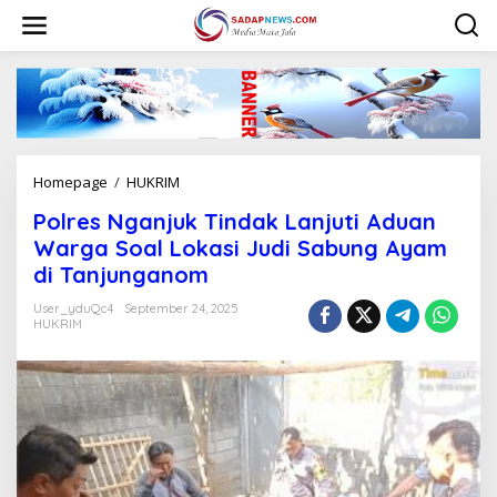
L
e
w
a
t
i
k
e
k
Homepage
/
HUKRIM
P
o
o
n
Polres Nganjuk Tindak Lanjuti Aduan
l
t
r
Warga Soal Lokasi Judi Sabung Ayam
e
e
n
di Tanjunganom
s
N
User_yduQc4
September 24, 2025
g
HUKRIM
a
n
j
u
k
T
i
n