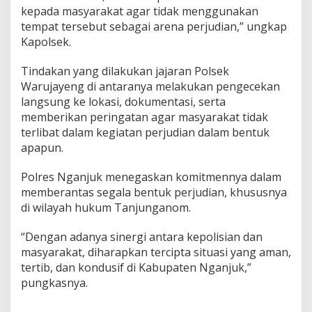
u
kepada masyarakat agar tidak menggunakan
n
tempat tersebut sebagai arena perjudian,” ungkap
g
Kapolsek.
a
n
o
Tindakan yang dilakukan jajaran Polsek
m
Warujayeng di antaranya melakukan pengecekan
langsung ke lokasi, dokumentasi, serta
memberikan peringatan agar masyarakat tidak
terlibat dalam kegiatan perjudian dalam bentuk
apapun.
Polres Nganjuk menegaskan komitmennya dalam
memberantas segala bentuk perjudian, khususnya
di wilayah hukum Tanjunganom.
“Dengan adanya sinergi antara kepolisian dan
masyarakat, diharapkan tercipta situasi yang aman,
tertib, dan kondusif di Kabupaten Nganjuk,”
pungkasnya.