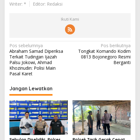
Writer: *
Editor: Redaksi
Ikuti Kami
N
Pos sebelumnya
Pos berikutnya
Abraham Samad Diperiksa
Tongkat Komando Kodim
a
Terkait Tudingan Ijazah
0813 Bojonegoro Resmi
v
Palsu Jokowi, Ahmad
Berganti
Khozinudin: Polisi Main
i
Pasal Karet
g
Jangan Lewatkan
a
s
i
p
o
s
Sebulan Diselidiki, Polres
Polsek Tarik Gerak Cepat