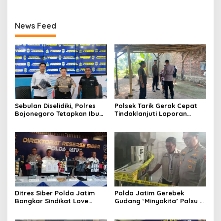
News Feed
Sebulan Diselidiki, Polres
Polsek Tarik Gerak Cepat
Bojonegoro Tetapkan Ibu
Tindaklanjuti Laporan
Rumah Tangga sebagai
Dugaan Sabung Ayam,
Tersangka Dugaan Aborsi
Hasil Pengecekan Nihil
Aktivitas Perjudian
Ditres Siber Polda Jatim
Polda Jatim Gerebek
Bongkar Sindikat Love
Gudang ‘Minyakita’ Palsu di
Scamming Internasional,
Sidoarjo, Takaran Dikurangi
Libatkan WNA Ghana dan
dan Tak Berizin