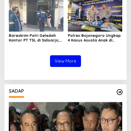
Pantai Gading
Bareskrim Polri Geledah
Polres Bojonegoro Ungkap
Kantor PT TSL di Sidoarjo,
4 Kasus Asusila Anak di
Bongkar Jaringan Impor
Bawah Umur, 7 Tersangka
HP Ilegal Senilai Rp235
Diamankan
Miliar
View More
SADAP