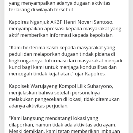
o
yang menyampaikan adanya dugaan aktivitas
k
terlarang di wilayah tersebut.
a
s
Kapolres Nganjuk AKBP Henri Noveri Santoso,
i
menyampaikan apresiasi kepada masyarakat yang
J
u
aktif memberikan informasi kepada kepolisian.
d
i
“Kami berterima kasih kepada masyarakat yang
S
peduli dan melaporkan dugaan tindak pidana di
a
lingkungannya. Informasi dari masyarakat menjadi
b
u
kunci bagi kami untuk menjaga kondusifitas dan
n
mencegah tindak kejahatan,” ujar Kapolres.
g
A
Kapolsek Warujayeng Kompol Lilik Suharyono,
y
menjelaskan bahwa setelah personelnya
a
m
melakukan pengecekan di lokasi, tidak ditemukan
d
adanya aktivitas perjudian.
i
T
“Kami langsung mendatangi lokasi yang
a
dilaporkan, namun tidak ada aktivitas adu ayam.
n
j
Meski demikian, kami tetap memberikan imbauan