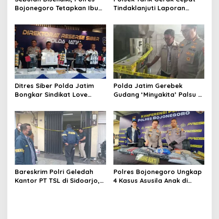
Bojonegoro Tetapkan Ibu
Tindaklanjuti Laporan
Rumah Tangga sebagai
Dugaan Sabung Ayam,
Tersangka Dugaan Aborsi
Hasil Pengecekan Nihil
Aktivitas Perjudian
Ditres Siber Polda Jatim
Polda Jatim Gerebek
Bongkar Sindikat Love
Gudang ‘Minyakita’ Palsu di
Scamming Internasional,
Sidoarjo, Takaran Dikurangi
Libatkan WNA Ghana dan
dan Tak Berizin
Pantai Gading
Bareskrim Polri Geledah
Polres Bojonegoro Ungkap
Kantor PT TSL di Sidoarjo,
4 Kasus Asusila Anak di
Bongkar Jaringan Impor
Bawah Umur, 7 Tersangka
HP Ilegal Senilai Rp235
Diamankan
Miliar