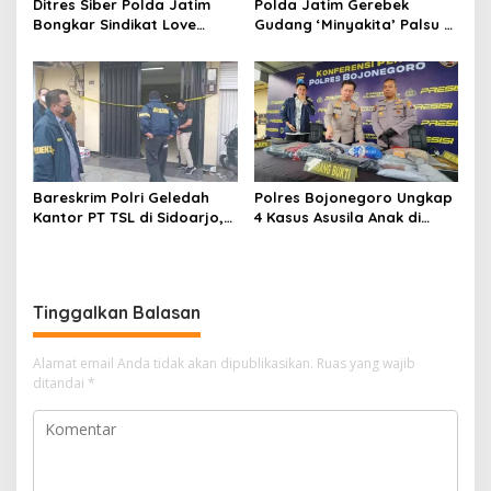
Ditres Siber Polda Jatim
Polda Jatim Gerebek
Bongkar Sindikat Love
Gudang ‘Minyakita’ Palsu di
Scamming Internasional,
Sidoarjo, Takaran Dikurangi
Libatkan WNA Ghana dan
dan Tak Berizin
Pantai Gading
Bareskrim Polri Geledah
Polres Bojonegoro Ungkap
Kantor PT TSL di Sidoarjo,
4 Kasus Asusila Anak di
Bongkar Jaringan Impor
Bawah Umur, 7 Tersangka
HP Ilegal Senilai Rp235
Diamankan
Miliar
Tinggalkan Balasan
Alamat email Anda tidak akan dipublikasikan.
Ruas yang wajib
ditandai
*