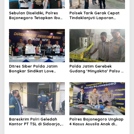
Sebulan Diselidiki, Polres
Polsek Tarik Gerak Cepat
Bojonegoro Tetapkan Ibu
Tindaklanjuti Laporan
Rumah Tangga sebagai
Dugaan Sabung Ayam,
Tersangka Dugaan Aborsi
Hasil Pengecekan Nihil
Aktivitas Perjudian
Ditres Siber Polda Jatim
Polda Jatim Gerebek
Bongkar Sindikat Love
Gudang ‘Minyakita’ Palsu di
Scamming Internasional,
Sidoarjo, Takaran Dikurangi
Libatkan WNA Ghana dan
dan Tak Berizin
Pantai Gading
Bareskrim Polri Geledah
Polres Bojonegoro Ungkap
Kantor PT TSL di Sidoarjo,
4 Kasus Asusila Anak di
Bongkar Jaringan Impor
Bawah Umur, 7 Tersangka
HP Ilegal Senilai Rp235
Diamankan