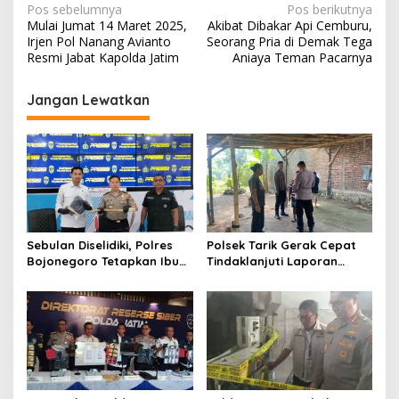
N
Pos sebelumnya
Pos berikutnya
Mulai Jumat 14 Maret 2025,
Akibat Dibakar Api Cemburu,
a
Irjen Pol Nanang Avianto
Seorang Pria di Demak Tega
v
Resmi Jabat Kapolda Jatim
Aniaya Teman Pacarnya
i
Jangan Lewatkan
g
a
s
i
p
o
Sebulan Diselidiki, Polres
Polsek Tarik Gerak Cepat
s
Bojonegoro Tetapkan Ibu
Tindaklanjuti Laporan
Rumah Tangga sebagai
Dugaan Sabung Ayam,
Tersangka Dugaan Aborsi
Hasil Pengecekan Nihil
Aktivitas Perjudian