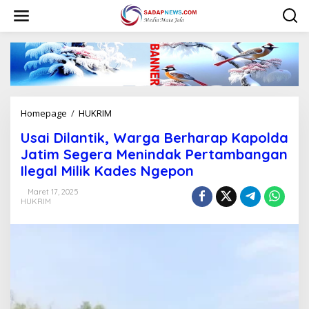
L
e
w
a
t
i
k
e
k
Homepage
/
HUKRIM
U
o
s
n
Usai Dilantik, Warga Berharap Kapolda
a
t
i
Jatim Segera Menindak Pertambangan
e
D
n
Ilegal Milik Kades Ngepon
i
l
Maret 17, 2025
a
HUKRIM
n
t
i
k
,
W
a
r