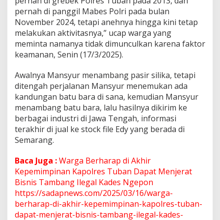
pernah di grebek Polres Tuban pada 2013, dan
e
pernah di panggil Mabes Polri pada bulan
r
a
November 2024, tetapi anehnya hingga kini tetap
M
melakukan aktivitasnya,” ucap warga yang
e
meminta namanya tidak dimunculkan karena faktor
n
keamanan, Senin (17/3/2025).
i
n
d
Awalnya Mansyur menambang pasir silika, tetapi
a
ditengah perjalanan Mansyur menemukan ada
k
kandungan batu bara di sana, kemudian Mansyur
P
menambang batu bara, lalu hasilnya dikirim ke
e
berbagai industri di Jawa Tengah, informasi
r
t
terakhir di jual ke stock file Edy yang berada di
a
Semarang.
m
b
Baca Juga :
Warga Berharap di Akhir
a
Kepemimpinan Kapolres Tuban Dapat Menjerat
n
g
Bisnis Tambang Ilegal Kades Ngepon
a
https://sadapnews.com/2025/03/16/warga-
n
berharap-di-akhir-kepemimpinan-kapolres-tuban-
I
dapat-menjerat-bisnis-tambang-ilegal-kades-
l