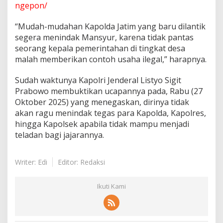
e
ngepon/
g
a
“Mudah-mudahan Kapolda Jatim yang baru dilantik
l
segera menindak Mansyur, karena tidak pantas
M
seorang kepala pemerintahan di tingkat desa
i
l
malah memberikan contoh usaha ilegal,” harapnya.
i
k
Sudah waktunya Kapolri Jenderal Listyo Sigit
K
Prabowo membuktikan ucapannya pada, Rabu (27
a
Oktober 2025) yang menegaskan, dirinya tidak
d
e
akan ragu menindak tegas para Kapolda, Kapolres,
s
hingga Kapolsek apabila tidak mampu menjadi
N
teladan bagi jajarannya.
g
e
p
Writer: Edi
Editor: Redaksi
o
n
Ikuti Kami