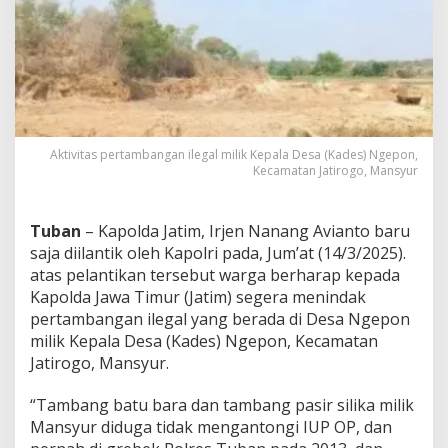
g
a
B
e
r
h
a
r
a
Aktivitas pertambangan ilegal milik Kepala Desa (Kades) Ngepon,
p
Kecamatan Jatirogo, Mansyur
K
a
p
Tuban
– Kapolda Jatim, Irjen Nanang Avianto baru
o
saja diilantik oleh Kapolri pada, Jum’at (14/3/2025).
l
atas pelantikan tersebut warga berharap kepada
d
a
Kapolda Jawa Timur (Jatim) segera menindak
J
pertambangan ilegal yang berada di Desa Ngepon
a
milik Kepala Desa (Kades) Ngepon, Kecamatan
t
Jatirogo, Mansyur.
i
m
S
“Tambang batu bara dan tambang pasir silika milik
e
Mansyur diduga tidak mengantongi IUP OP, dan
g