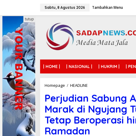
L
Tambahkan Menu
e
Sabtu, 8 Agustus 2026
w
a
tutup
t
i
k
e
k
o
n
t
| HOME |
| NASIONAL |
| HUKRIM |
| PE
e
n
Homepage
/
HEADLINE
P
e
Perjudian Sabung 
r
j
Marak di Ngujang 
u
d
Tetap Beroperasi hi
i
a
Ramadan
n
S