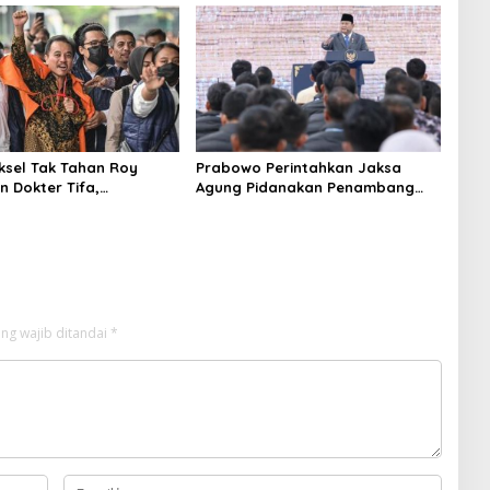
Beking
aksel Tak Tahan Roy
Prabowo Perintahkan Jaksa
n Dokter Tifa,
Agung Pidanakan Penambang
angkan Jaminan
Ilegal
 dan Kepastian Hukum
ng wajib ditandai
*