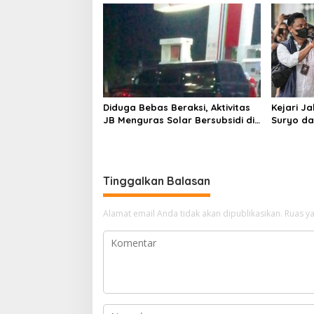
Pembiaran
Dugaan 
Diduga Bebas Beraksi, Aktivitas
Kejari J
JB Menguras Solar Bersubsidi di
Suryo da
Bojonegoro Jadi Sorotan Warga
Pertimb
Keluarga
Tinggalkan Balasan
Alamat email Anda tidak akan dipublikasikan.
Ruas ya