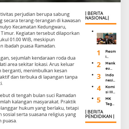
| BERITA
tivitas perjudian berupa sabung
NASIONAL|
g secara terang-terangan di kawasan
rimulyo Kecamatan Kedungwaru,
 Timur
. Kegiatan tersebut dilaporkan
pukul 01.00 WIB, meskipun
n ibadah puasa Ramadan.
1
Resm
i
ngan, sejumlah kendaraan roda dua
Dilan
2
Menk
 area sekitar lokasi. Arus keluar
tik
eu
ih berganti, menimbulkan kesan
Jadi
Purb
3
Indo
aktif dan terbuka di lapangan tanpa
Kepa
aya
nesia
la
i.
Ultim
Berd
4
Komi
KSP,
atum
uka:
si III
Dudu
Peng
sebut di tengah bulan suci Ramadan
Mant
DPR
5
ng
MK
usah
an
umlah kalangan masyarakat. Praktik
Hasil
Janji
Tega
a
Wakil
melanggar hukum yang berlaku, tetapi
kan
Pang
skan
Roko
Presi
| BERITA
“8
kas
n sosial serta suasana religius yang
Wart
k
PENDIDIKAN |
den
Poin
Birok
awan
n puasa.
Ilega
Try
Perc
rasi
Tak
l:
Sutri
epat
dan