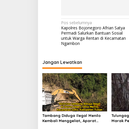
N
Pos sebelumnya
Kapolres Bojonegoro Afrian Satya
a
Permadi Salurkan Bantuan Sosial
v
untuk Warga Rentan di Kecamatan
Ngambon
i
g
Jangan Lewatkan
a
s
i
p
o
s
Tambang Diduga Ilegal Menilo
Tulungag
Kembali Menggeliat, Aparat
Marak Pe
Bungkam? Publik Soroti Dugaan
Penindak