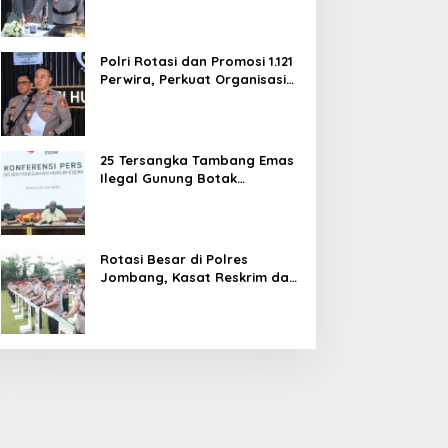
dan Pelayanan Publik
Polri Rotasi dan Promosi 1.121
Perwira, Perkuat Organisasi
dan Pelayanan hingga
Pembentukan Polresta IKN
25 Tersangka Tambang Emas
Ilegal Gunung Botak
Ditetapkan, Mayoritas WN
China
Rotasi Besar di Polres
Jombang, Kasat Reskrim dan
Delapan Kapolsek Berganti