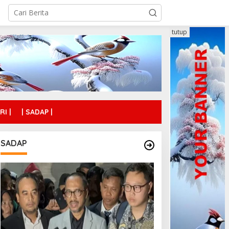
tutup
RI |
| SADAP |
SADAP