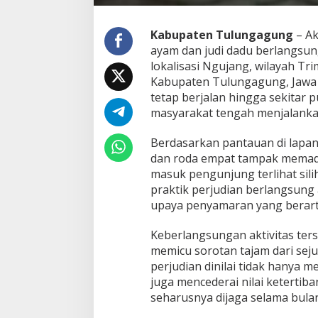
g
g
a
Kabupaten Tulungagung
– Ak
D
ayam dan judi dadu berlangsun
i
lokalisasi Ngujang, wilayah T
n
i
Kabupaten Tulungagung,
Jawa
H
tetap berjalan hingga sekitar 
a
masyarakat tengah menjalanka
r
i
Berdasarkan pantauan di lapa
S
a
dan roda empat tampak memadati
a
masuk pengunjung terlihat sil
t
praktik perjudian berlangsung 
R
upaya penyamaran yang berart
a
m
a
Keberlangsungan aktivitas ter
d
memicu sorotan tajam dari sej
a
perjudian dinilai tidak hanya 
n
juga mencederai nilai ketertiba
seharusnya dijaga selama bula