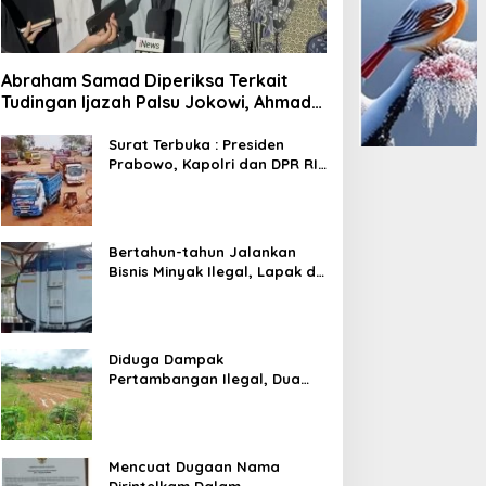
Abraham Samad Diperiksa Terkait
Tudingan Ijazah Palsu Jokowi, Ahmad
Khozinudin: Polisi Main Pasal Karet
Surat Terbuka : Presiden
Prabowo, Kapolri dan DPR RI
Mohon Segera Ditindak
Pelaku Pertambangan Ilegal
di Tuban
Bertahun-tahun Jalankan
Bisnis Minyak Ilegal, Lapak di
Kecamatan Kedewan Tetap
Aman
Diduga Dampak
Pertambangan Ilegal, Dua
Kali Jalan Desa Putus
Mencuat Dugaan Nama
Dirintelkam Dalam