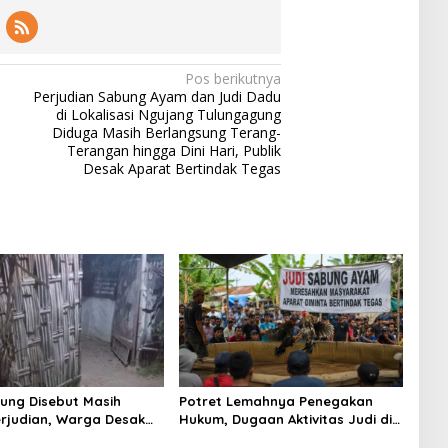
pekti
SDN 1
ul
f
Klam
Muhsi
Worl
pok
nin
d
Class
Pos berikutnya
Unive
Perjudian Sabung Ayam dan Judi Dadu
rsity"
di Lokalisasi Ngujang Tulungagung
Diduga Masih Berlangsung Terang-
Terangan hingga Dini Hari, Publik
Desak Aparat Bertindak Tegas
ung Disebut Masih
Potret Lemahnya Penegakan
rjudian, Warga Desak
Hukum, Dugaan Aktivitas Judi di
an Tegas hingga Usut
Tulungagung Tuai Sorotan