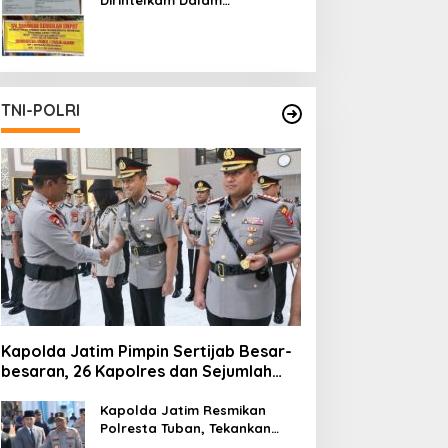
Pertambangan Ilegal di Kab.
Blitar yang Masih Tetap
Beroperasi
TNI-POLRI
Kapolda Jatim Pimpin Sertijab Besar-
besaran, 26 Kapolres dan Sejumlah
Pejabat Utama Berganti
Kapolda Jatim Resmikan
Polresta Tuban, Tekankan
Peningkatan Profesionalisme