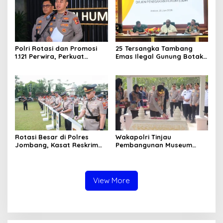
Polri Rotasi dan Promosi
25 Tersangka Tambang
1.121 Perwira, Perkuat
Emas Ilegal Gunung Botak
Organisasi dan Pelayanan
Ditetapkan, Mayoritas WN
hingga Pembentukan
China
Polresta IKN
Rotasi Besar di Polres
Wakapolri Tinjau
Jombang, Kasat Reskrim
Pembangunan Museum
dan Delapan Kapolsek
Marsinah, Polres Nganjuk
Berganti
Siagakan Ratusan Personel
View More