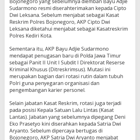
Bojonegoro yang sebelumnya diemban
Bayu Adjie
b
Sudarmono
resmi diserahterimakan kepada
a
Cipto
t
Dwi Leksana
. Sebelum menjabat sebagai Kasat
U
Reskrim Polres Bojonegoro, AKP Cipto Dwi
t
Leksana diketahui menjabat sebagai Kasatreskrim
a
Polres Kediri Kota.
m
a
Sementara itu, AKP Bayu Adjie Sudarmono
mendapat penugasan baru di
Polda Jawa Timur
sebagai Panit II Unit I Subdit I Direktorat Reserse
Kriminal Khusus (Ditreskrimsus). Mutasi ini
merupakan bagian dari rotasi rutin dalam tubuh
Polri guna penyegaran organisasi dan
pengembangan karier personel.
Selain jabatan Kasat Reskrim, rotasi juga terjadi
pada posisi Kepala Satuan Lalu Lintas (Kasat
Lantas). Jabatan yang sebelumnya dipegang
Deni
Eko Prasetyo
kini diserahkan kepada
Satria Dwi
Aryanto
. Sebelum dipercaya bertugas di
Bojonegoro, AKP Satria Dwi Aryanto menjabat