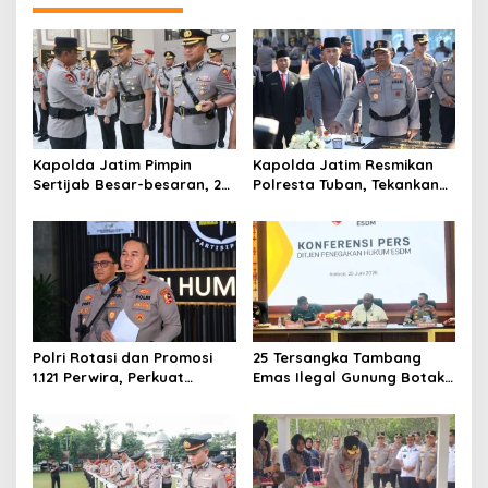
a
s
i
p
o
s
Kapolda Jatim Pimpin
Kapolda Jatim Resmikan
Sertijab Besar-besaran, 26
Polresta Tuban, Tekankan
Kapolres dan Sejumlah
Peningkatan
Pejabat Utama Berganti
Profesionalisme dan
Pelayanan Publik
Polri Rotasi dan Promosi
25 Tersangka Tambang
1.121 Perwira, Perkuat
Emas Ilegal Gunung Botak
Organisasi dan Pelayanan
Ditetapkan, Mayoritas WN
hingga Pembentukan
China
Polresta IKN