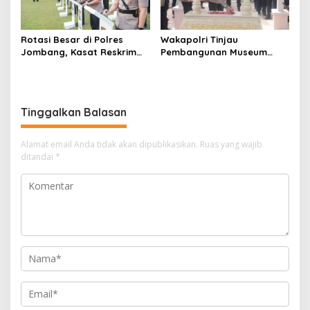
Rotasi Besar di Polres
Wakapolri Tinjau
Jombang, Kasat Reskrim
Pembangunan Museum
dan Delapan Kapolsek
Marsinah, Polres Nganjuk
Berganti
Siagakan Ratusan Personel
Tinggalkan Balasan
Alamat email Anda tidak akan dipublikasikan.
Ruas yang wajib
ditandai
*