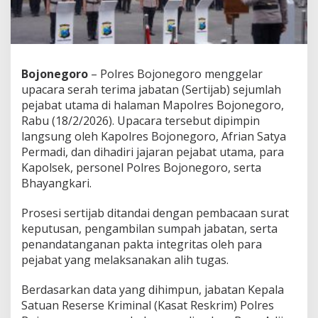
G
e
l
a
r
S
Bojonegoro
–
Polres Bojonegoro
menggelar
e
upacara serah terima jabatan (Sertijab) sejumlah
r
pejabat utama di halaman Mapolres Bojonegoro,
t
i
Rabu (18/2/2026). Upacara tersebut dipimpin
j
langsung oleh Kapolres Bojonegoro,
Afrian Satya
a
Permadi
, dan dihadiri jajaran pejabat utama, para
b
Kapolsek, personel Polres Bojonegoro, serta
S
Bhayangkari.
e
j
u
Prosesi sertijab ditandai dengan pembacaan surat
m
keputusan, pengambilan sumpah jabatan, serta
l
penandatanganan pakta integritas oleh para
a
pejabat yang melaksanakan alih tugas.
h
P
e
Berdasarkan data yang dihimpun, jabatan Kepala
j
Satuan Reserse Kriminal (Kasat Reskrim) Polres
a