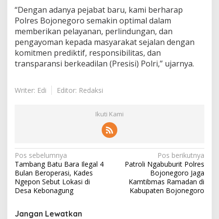
“Dengan adanya pejabat baru, kami berharap
Polres Bojonegoro semakin optimal dalam
memberikan pelayanan, perlindungan, dan
pengayoman kepada masyarakat sejalan dengan
komitmen prediktif, responsibilitas, dan
transparansi berkeadilan (Presisi) Polri,” ujarnya.
Writer: Edi
Editor: Redaksi
Ikuti Kami
N
Pos sebelumnya
Pos berikutnya
Tambang Batu Bara Ilegal 4
Patroli Ngabuburit Polres
a
Bulan Beroperasi, Kades
Bojonegoro Jaga
v
Ngepon Sebut Lokasi di
Kamtibmas Ramadan di
Desa Kebonagung
Kabupaten Bojonegoro
i
g
Jangan Lewatkan