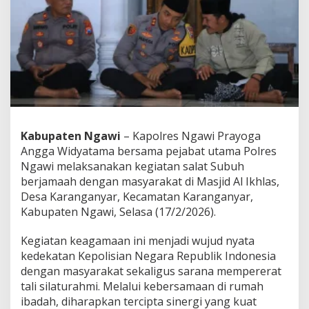
a
t
S
u
b
u
h
B
e
r
j
Kabupaten Ngawi
– Kapolres Ngawi Prayoga
a
Angga Widyatama bersama pejabat utama Polres
m
a
Ngawi melaksanakan kegiatan salat Subuh
a
berjamaah dengan masyarakat di Masjid Al Ikhlas,
h
Desa Karanganyar, Kecamatan Karanganyar,
B
Kabupaten Ngawi, Selasa (17/2/2026).
e
r
s
Kegiatan keagamaan ini menjadi wujud nyata
a
kedekatan Kepolisian Negara Republik Indonesia
m
dengan masyarakat sekaligus sarana mempererat
a
tali silaturahmi. Melalui kebersamaan di rumah
W
ibadah, diharapkan tercipta sinergi yang kuat
a