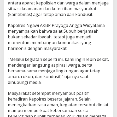
r
antara aparat kepolisian dan warga dalam menjaga
g
situasi keamanan dan ketertiban masyarakat
a
(kamtibmas) agar tetap aman dan kondusif.
d
i
Kapolres Ngawi AKBP Prayoga Angga Widyatama
M
a
menyampaikan bahwa salat Subuh berjamaah
s
bukan sekadar ibadah, tetapi juga menjadi
j
momentum membangun komunikasi yang
i
harmonis dengan masyarakat.
d
A
l
“Melalui kegiatan seperti ini, kami ingin lebih dekat,
I
mendengar langsung aspirasi warga, serta
k
bersama-sama menjaga lingkungan agar tetap
h
aman, rukun, dan kondusif,” ujarnya saat
l
a
dihubungi media.
s
K
Masyarakat setempat menyambut positif
a
kehadiran Kapolres beserta jajaran. Selain
r
meningkatkan rasa aman, kegiatan tersebut dinilai
a
n
mampu memperkuat kebersamaan serta
g
kepercayaan publik terhadap Polri dalam menjaga