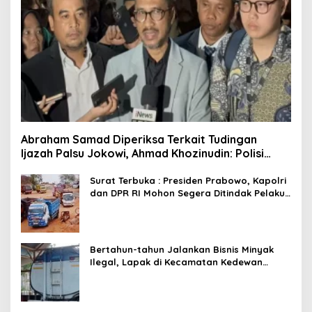
Abraham Samad Diperiksa Terkait Tudingan
Ijazah Palsu Jokowi, Ahmad Khozinudin: Polisi
Main Pasal Karet
Surat Terbuka : Presiden Prabowo, Kapolri
dan DPR RI Mohon Segera Ditindak Pelaku
Pertambangan Ilegal di Tuban
Bertahun-tahun Jalankan Bisnis Minyak
Ilegal, Lapak di Kecamatan Kedewan
Tetap Aman