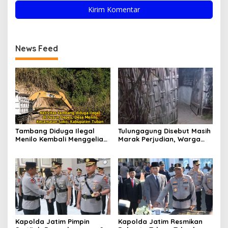
News Feed
Tambang Diduga Ilegal
Tulungagung Disebut Masih
Menilo Kembali Menggeliat,
Marak Perjudian, Warga
Aparat Bungkam? Publik
Desak Penindakan Tegas
Soroti Dugaan Pembiaran
hingga Usut Dugaan Beking
Kapolda Jatim Pimpin
Kapolda Jatim Resmikan