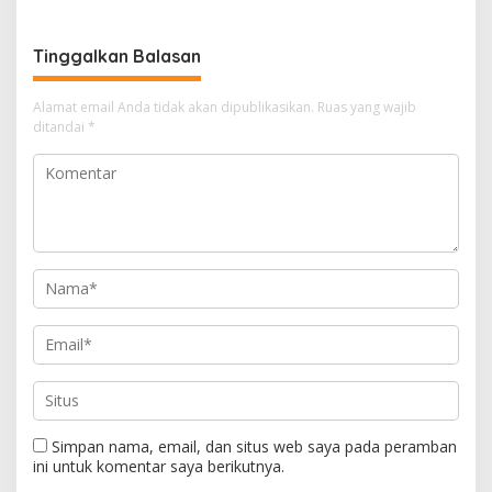
Tulungagung Tuai Sorotan
hingga Pembentukan
Polresta IKN
Tinggalkan Balasan
Alamat email Anda tidak akan dipublikasikan.
Ruas yang wajib
ditandai
*
Simpan nama, email, dan situs web saya pada peramban
ini untuk komentar saya berikutnya.