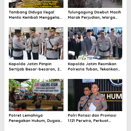
o
s
Tambang Diduga Ilegal
Tulungagung Disebut Masih
Menilo Kembali Menggeliat,
Marak Perjudian, Warga
Aparat Bungkam? Publik
Desak Penindakan Tegas
Soroti Dugaan Pembiaran
hingga Usut Dugaan Beking
Kapolda Jatim Pimpin
Kapolda Jatim Resmikan
Sertijab Besar-besaran, 26
Polresta Tuban, Tekankan
Kapolres dan Sejumlah
Peningkatan
Pejabat Utama Berganti
Profesionalisme dan
Pelayanan Publik
Potret Lemahnya
Polri Rotasi dan Promosi
Penegakan Hukum, Dugaan
1.121 Perwira, Perkuat
Aktivitas Judi di
Organisasi dan Pelayanan