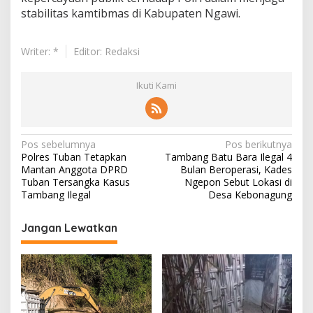
a
stabilitas kamtibmas di Kabupaten Ngawi.
n
y
a
Writer: *
Editor: Redaksi
r
Ikuti Kami
N
Pos sebelumnya
Pos berikutnya
Polres Tuban Tetapkan
Tambang Batu Bara Ilegal 4
a
Mantan Anggota DPRD
Bulan Beroperasi, Kades
v
Tuban Tersangka Kasus
Ngepon Sebut Lokasi di
Tambang Ilegal
Desa Kebonagung
i
g
Jangan Lewatkan
a
s
i
p