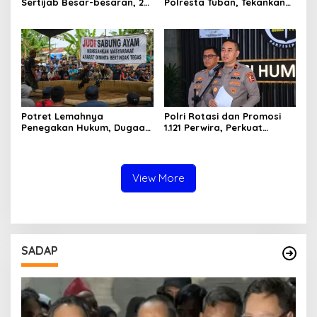
Sertijab Besar-besaran, 26
Polresta Tuban, Tekankan
Kapolres dan Sejumlah
Peningkatan
Pejabat Utama Berganti
Profesionalisme dan
Pelayanan Publik
Potret Lemahnya
Polri Rotasi dan Promosi
Penegakan Hukum, Dugaan
1.121 Perwira, Perkuat
Aktivitas Judi di
Organisasi dan Pelayanan
Tulungagung Tuai Sorotan
hingga Pembentukan
Polresta IKN
View More
SADAP