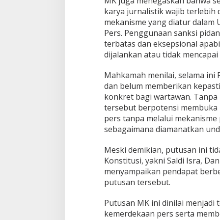
MK juga menegaskan bahwa se
karya jurnalistik wajib terlebih
mekanisme yang diatur dalam 
Pers. Penggunaan sanksi pidan
terbatas dan eksepsional apab
dijalankan atau tidak mencapai
Mahkamah menilai, selama ini P
dan belum memberikan kepast
konkret bagi wartawan. Tanpa
tersebut berpotensi membuka r
pers tanpa melalui mekanisme 
sebagaimana diamanatkan und
Meski demikian, putusan ini tid
Konstitusi, yakni Saldi Isra, Da
menyampaikan pendapat berbed
putusan tersebut.
Putusan MK ini dinilai menjad
kemerdekaan pers serta membe