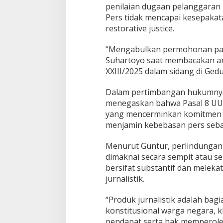
penilaian dugaan pelanggaran k
e
Pers tidak mencapai kesepakata
r
s
restorative justice.
D
i
“Mengabulkan permohonan par
k
Suhartoyo saat membacakan 
a
XXIII/2025 dalam sidang di Gedu
b
u
l
Dalam pertimbangan hukumnya
k
menegaskan bahwa Pasal 8 UU
a
yang mencerminkan komitmen 
n
menjamin kebebasan pers sebag
S
e
b
Menurut Guntur, perlindungan
a
dimaknai secara sempit atau se
g
bersifat substantif dan meleka
i
jurnalistik.
a
n
“Produk jurnalistik adalah bag
konstitusional warga negara,
pendapat serta hak memperole