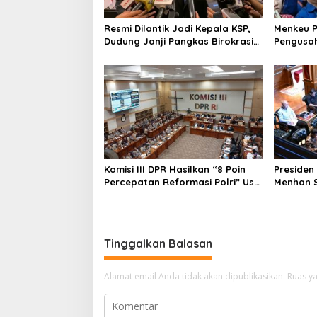
o
Resmi Dilantik Jadi Kepala KSP,
Menkeu 
s
Dudung Janji Pangkas Birokrasi
Pengusah
dan Buka Aduan Rakyat 24 Jam
Sistem a
Komisi III DPR Hasilkan “8 Poin
Presiden
Percepatan Reformasi Polri” Usai
Menhan S
Rapat 4 Jam Bersama Kapolri
Tambang 
Tinggalkan Balasan
Alamat email Anda tidak akan dipublikasikan.
Ruas ya