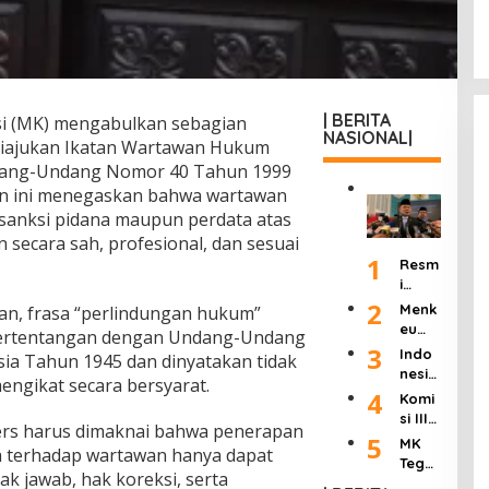
| BERITA
i (MK) mengabulkan sebagian
NASIONAL|
 diajukan Ikatan Wartawan Hukum
ndang-Undang Nomor 40 Tahun 1999
san ini menegaskan bahwa wartawan
t sanksi pidana maupun perdata atas
an secara sah, profesional, dan sesuai
1
Resm
i
Dilan
2
Menk
n, frasa “perlindungan hukum”
tik
eu
i bertentangan dengan Undang-Undang
Jadi
Purb
3
Indo
ia Tahun 1945 dan dinyatakan tidak
Kepa
aya
nesia
la
gikat secara bersyarat.
Ultim
Berd
4
Komi
KSP,
atum
uka:
si III
Dudu
Peng
rs harus dimaknai bahwa penerapan
Mant
DPR
5
ng
MK
usah
an
a terhadap wartawan hanya dapat
Hasil
Janji
Tega
a
Wakil
k jawab, hak koreksi, serta
kan
Pang
skan
Roko