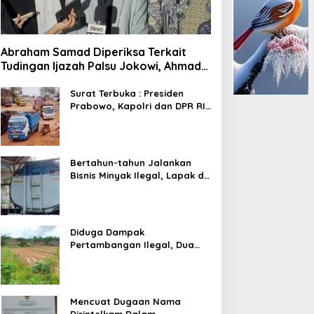
Abraham Samad Diperiksa Terkait
Tudingan Ijazah Palsu Jokowi, Ahmad
Khozinudin: Polisi Main Pasal Karet
Surat Terbuka : Presiden
Prabowo, Kapolri dan DPR RI
Mohon Segera Ditindak
Pelaku Pertambangan Ilegal
di Tuban
Bertahun-tahun Jalankan
Bisnis Minyak Ilegal, Lapak di
Kecamatan Kedewan Tetap
Aman
Diduga Dampak
Pertambangan Ilegal, Dua
Kali Jalan Desa Putus
Mencuat Dugaan Nama
Dirintelkam Dalam