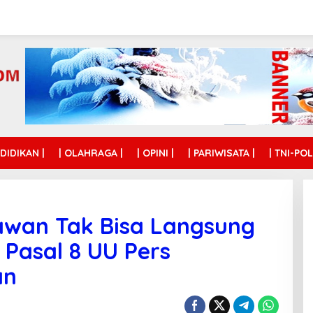
NDIDIKAN |
| OLAHRAGA |
| OPINI |
| PARIWISATA |
| TNI-POL
wan Tak Bisa Langsung
i Pasal 8 UU Pers
an