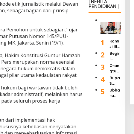
Presi
| BERITA
“8
kas
ode etik jurnalistik melalui Dewan
Wart
k
PENDIDIKAN |
den
Poin
Birok
awan
n, sebagai bagian dari prinsip
Ilega
Try
Perc
rasi
Tak
l:
Sutri
epat
dan
Bisa
Masu
sno
an
Buka
Lang
k
Wafa
a Pemohon untuk sebagian,” ujar
Refo
Adua
sung
Siste
t
rmasi
n
amar Putusan Nomor 145/PUU-
Dipid
m
pada
1
Polri”
Raky
Komi
ana,
ng MK, Jakarta, Senin (19/1).
atau
Usia
Usai
at 24
si III
Uji
Ditut
90
Rapa
Jam
Ingat
2
Mate
up!
Begin
Tahu
, Hakim Konstitusi Guntur Hamzah
t 4
kan
ri
i
n
 Pers merupakan norma esensial
Jam
APH
Pasal
Tang
3
Oran
Bers
negara hukum demokratis dalam
Haru
8 UU
gapa
gtua
ama
s
Pers
ai pilar utama kedaulatan rakyat.
n
Murid
4
Kapo
Bupa
Seriu
Dikab
Kadis
SDN 1
lri
ti
s
ulkan
Pendi
 hukum bagi wartawan tidak boleh
Klam
Labu
5
Tang
Seba
Ubha
dikan
pok
kadar administratif, melainkan harus
hanb
ani
gian
ra
Kab.
Keca
atu
t pada seluruh proses kerja
Ratu
Jaya
Mala
mata
Hadir
san
Gelar
ng
n
i
Tamb
Semi
Terka
Singo
Wisu
ang
nar
it
ian dari implementasi hak
sari
da
Ilega
Nasi
Duga
Keluh
 khususnya kebebasan menyatakan
dan
l di
onal
an
kan
Syuk
h dan menyebarluaskan informasi
Jawa
deng
Pungl