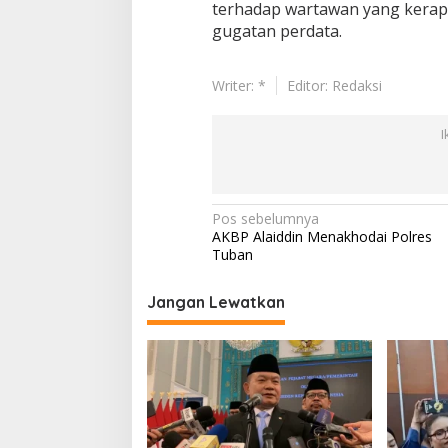
terhadap wartawan yang kerap 
gugatan perdata.
Writer: *
Editor: Redaksi
I
N
Pos sebelumnya
AKBP Alaiddin Menakhodai Polres
a
Tuban
v
i
Jangan Lewatkan
g
a
s
i
p