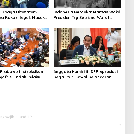
Purbaya Ultimatum
Indonesia Berduka: Mantan Wakil
a Rokok Ilegal: Masuk
Presiden Try Sutrisno Wafat
tau Ditutup!
pada Usia 90 Tahun
 Prabowo Instruksikan
Anggota Komisi III DPR Apresiasi
jafrie Tindak Pelaku
Kerja Polri Kawal Kelancaran
Ilegal
Mudik Lebaran
ng wajib ditandai
*