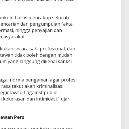
Dend
uran
Timur
an
i
a
Ponp
tema
Dend
Tidak
es
"Pers
a di
 hukum harus mencakup seluruh
Piket
Daar
pekti
SDN 1
i pencarian dan pengumpulan fakta,
ul
f
Klam
Muhsi
formasi, hingga penyajian dan
Worl
pok
nin
d
masyarakat.
Class
Unive
kukan secara sah, profesional, dan
rsity"
wartawan tidak boleh dengan mudah
kum yang langsung dikenai sanksi
bagai norma pengaman agar profesi
rasa takut akan kriminalisasi,
ic lawsuit against public
 kekerasan dan intimidasi,” ujar
Dewan Pers