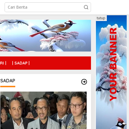
tutup
RI |
| SADAP |
SADAP