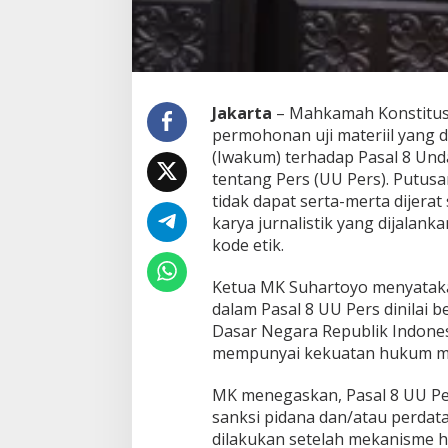
p
i
d
a
n
a
Jakarta
– Mahkamah Konstitus
,
permohonan uji materiil yang
U
(Iwakum) terhadap Pasal 8 U
j
tentang Pers (UU Pers). Putu
i
M
tidak dapat serta-merta dijera
a
karya jurnalistik yang dijalank
t
kode etik.
e
r
Ketua MK Suhartoyo menyataka
i
P
dalam Pasal 8 UU Pers dinila
a
Dasar Negara Republik Indones
s
mempunyai kekuatan hukum men
a
l
MK menegaskan, Pasal 8 UU Pe
8
U
sanksi pidana dan/atau perdat
U
dilakukan setelah mekanisme ha
P