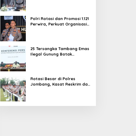
dan Pelayanan Publik
Polri Rotasi dan Promosi 1.121
Perwira, Perkuat Organisasi
dan Pelayanan hingga
Pembentukan Polresta IKN
25 Tersangka Tambang Emas
Ilegal Gunung Botak
Ditetapkan, Mayoritas WN
China
Rotasi Besar di Polres
Jombang, Kasat Reskrim dan
Delapan Kapolsek Berganti