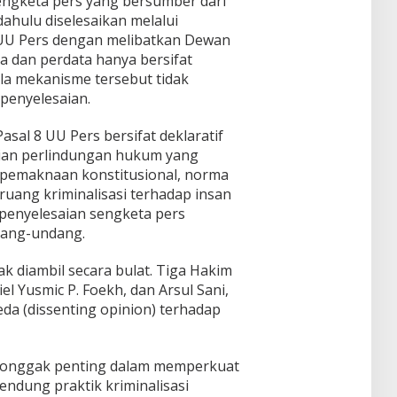
ngketa pers yang bersumber dari
 dahulu diselesaikan melalui
UU Pers dengan melibatkan Dewan
a dan perdata hanya bersifat
ila mekanisme tersebut tidak
 penyelesaian.
asal 8 UU Pers bersifat deklaratif
ian perlindungan hukum yang
 pemaknaan konstitusional, norma
uang kriminalisasi terhadap insan
penyelesaian sengketa pers
ang-undang.
ak diambil secara bulat. Tiga Hakim
niel Yusmic P. Foekh, dan Arsul Sani,
a (dissenting opinion) terhadap
i tonggak penting dalam memperkuat
ndung praktik kriminalisasi