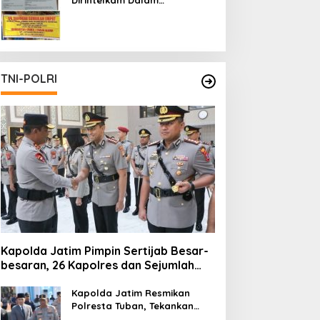
Pertambangan Ilegal di Kab.
Blitar yang Masih Tetap
Beroperasi
TNI-POLRI
Kapolda Jatim Pimpin Sertijab Besar-
besaran, 26 Kapolres dan Sejumlah
Pejabat Utama Berganti
Kapolda Jatim Resmikan
Polresta Tuban, Tekankan
Peningkatan Profesionalisme