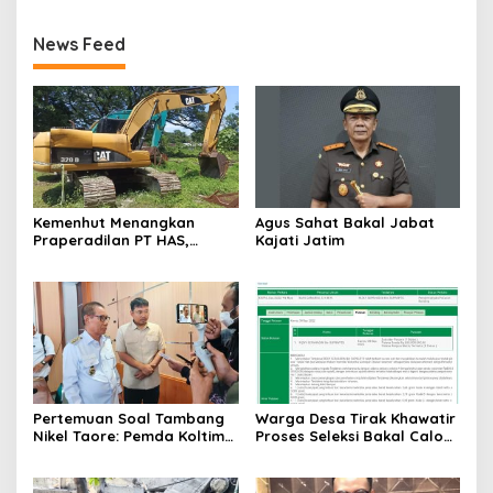
News Feed
Kemenhut Menangkan
Agus Sahat Bakal Jabat
Praperadilan PT HAS,
Kajati Jatim
Tambang Pasir Ilegal di
Kawasan Perhutanan Sosial
Bojonegoro Ditegaskan
Melawan Hukum
Pertemuan Soal Tambang
Warga Desa Tirak Khawatir
Nikel Taore: Pemda Koltim
Proses Seleksi Bakal Calon
‘Kecewa’, Perwakilan
Perangkat Desa Tidak
Toshida Hanya Datang
Netral dan Penuh
Bawa Diri bukan Data
Kecurangan