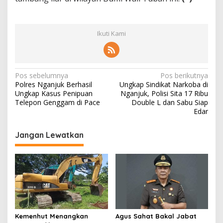
Ikuti Kami
N
Pos sebelumnya
Pos berikutnya
Polres Nganjuk Berhasil
Ungkap Sindikat Narkoba di
a
Ungkap Kasus Penipuan
Nganjuk, Polisi Sita 17 Ribu
v
Telepon Genggam di Pace
Double L dan Sabu Siap
Edar
i
g
Jangan Lewatkan
a
s
i
p
o
s
Kemenhut Menangkan
Agus Sahat Bakal Jabat