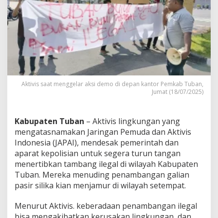
k
a
I
l
e
g
a
l
M
e
Aktivis saat menggelar aksi demo di depan kantor Pemkab Tuban,
n
Jumat (18/07/2025)
j
a
m
Kabupaten Tuban
– Aktivis lingkungan yang
u
mengatasnamakan Jaringan Pemuda dan Aktivis
r
Indonesia (JAPAI), mendesak pemerintah dan
d
i
aparat kepolisian untuk segera turun tangan
T
menertibkan tambang ilegal di wilayah Kabupaten
u
Tuban. Mereka menuding penambangan galian
b
pasir silika kian menjamur di wilayah setempat.
a
n
,
Menurut Aktivis. keberadaan penambangan ilegal
A
bisa mengakibatkan kerusakan lingkungan, dan