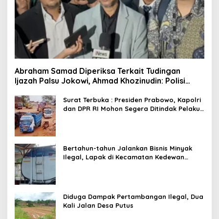
Abraham Samad Diperiksa Terkait Tudingan
Ijazah Palsu Jokowi, Ahmad Khozinudin: Polisi
Main Pasal Karet
Surat Terbuka : Presiden Prabowo, Kapolri
dan DPR RI Mohon Segera Ditindak Pelaku
Pertambangan Ilegal di Tuban
Bertahun-tahun Jalankan Bisnis Minyak
Ilegal, Lapak di Kecamatan Kedewan
Tetap Aman
Diduga Dampak Pertambangan Ilegal, Dua
Kali Jalan Desa Putus