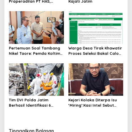
Praperadilan PT HAS,
Kajati Jatim
Tambang Pasir Ilegal di
Kawasan Perhutanan Sosial
Bojonegoro Ditegaskan
Melawan Hukum
Pertemuan Soal Tambang
Warga Desa Tirak Khawatir
Nikel Taore: Pemda Koltim
Proses Seleksi Bakal Calon
‘Kecewa’, Perwakilan
Perangkat Desa Tidak
Toshida Hanya Datang
Netral dan Penuh
Bawa Diri bukan Data
Kecurangan
Tim DVI Polda Jatim
Kejari Kolaka Diterpa Isu
Berhasil Identifikasi 6
‘Miring’:Kasi Intel Sebut
Jenazah Korban Musholla
Salah Alamat dan
Ambruk Ponpes Al Khoziny
Tendensius
Tinggalkan Balasan