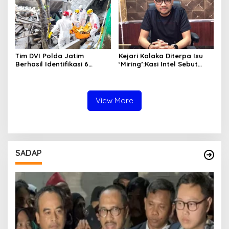
Tim DVI Polda Jatim
Kejari Kolaka Diterpa Isu
Berhasil Identifikasi 6
‘Miring’:Kasi Intel Sebut
Jenazah Korban Musholla
Salah Alamat dan
Ambruk Ponpes Al Khoziny
Tendensius
View More
SADAP