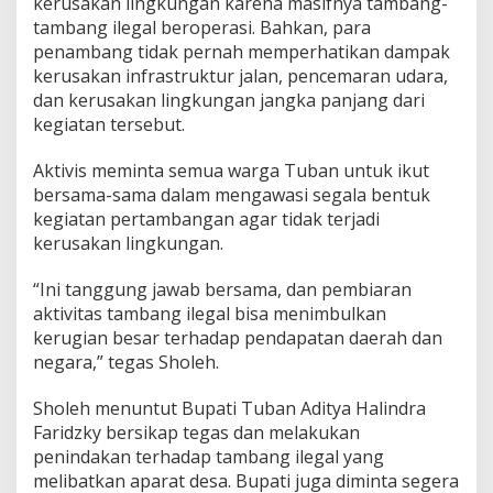
kerusakan lingkungan karena masifnya tambang-
r
tambang ilegal beroperasi. Bahkan, para
t
i
penambang tidak pernah memperhatikan dampak
n
kerusakan infrastruktur jalan, pencemaran udara,
d
dan kerusakan lingkungan jangka panjang dari
a
kegiatan tersebut.
k
Aktivis meminta semua warga Tuban untuk ikut
bersama-sama dalam mengawasi segala bentuk
kegiatan pertambangan agar tidak terjadi
kerusakan lingkungan.
“Ini tanggung jawab bersama, dan pembiaran
aktivitas tambang ilegal bisa menimbulkan
kerugian besar terhadap pendapatan daerah dan
negara,” tegas Sholeh.
Sholeh menuntut Bupati Tuban Aditya Halindra
Faridzky bersikap tegas dan melakukan
penindakan terhadap tambang ilegal yang
melibatkan aparat desa. Bupati juga diminta segera