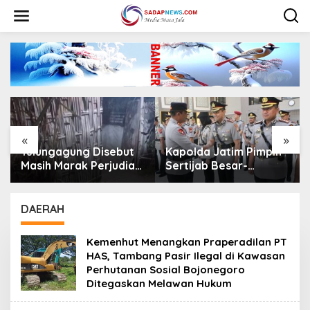
L
e
w
a
t
i
k
e
k
o
n
«
»
t
Kapolda Jatim Pimpin
Kapolda Jatim
e
Sertijab Besar-
Resmikan Polresta
n
besaran, 26 Kapolres
Tuban, Tekankan
dan Sejumlah Pejabat
Peningkatan
Utama Berganti
Profesionalisme dan
DAERAH
Pelayanan Publik
Kemenhut Menangkan Praperadilan PT
HAS, Tambang Pasir Ilegal di Kawasan
Perhutanan Sosial Bojonegoro
Ditegaskan Melawan Hukum