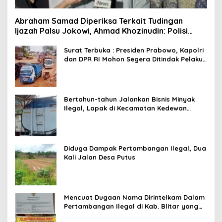
Abraham Samad Diperiksa Terkait Tudingan
Ijazah Palsu Jokowi, Ahmad Khozinudin: Polisi
Main Pasal Karet
Surat Terbuka : Presiden Prabowo, Kapolri
dan DPR RI Mohon Segera Ditindak Pelaku
Pertambangan Ilegal di Tuban
Bertahun-tahun Jalankan Bisnis Minyak
Ilegal, Lapak di Kecamatan Kedewan
Tetap Aman
Diduga Dampak Pertambangan Ilegal, Dua
Kali Jalan Desa Putus
Mencuat Dugaan Nama Dirintelkam Dalam
Pertambangan Ilegal di Kab. Blitar yang
Masih Tetap Beroperasi