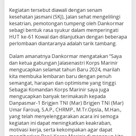
a
d
Kegiatan tersebut diawali dengan senam
a
kesehatan jasmani (SKJ), Jalan sehat mengelilingi
n
kesatrian, pemotongan tumpeng oleh Dankormar
S
y
sebagi bentuk rasa syukur dalam memperingati
u
HUT ke-61 Kowal dan dilanjutkan dengan beberapa
k
perlombaan diantaranya adalah tarik tambang.
u
r
Dalam amanatnya Dankormar mengatakan “Saya
a
n
dan ketua gabungan Jalasenastri Korps Marinir
H
mengucapkan selamat tahun Baru 2024, marilah
U
kita membuka lembaran baru dengan penuh
T
semangat, harapan dan optimisme yang tinggi.
K
Sebagai Komandan Korps Marinir saya juga
e
6
mengucapkan banyak terimakasih kepada
1
Danpasmar-1 Brigjen TNI (Mar) Brigjen TNI (Mar)
K
Umar Farouq, S.A.P., CHRMP., M.Tr.Opsla., M.Han.,
o
yang telah menyelenggarakan acara ini semoga
w
a
kegiatan ini dapat meningkatkan keakraban,
l
motivasi kerja, serta kekompakan agar dapat