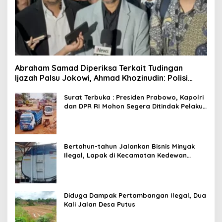
Abraham Samad Diperiksa Terkait Tudingan
Ijazah Palsu Jokowi, Ahmad Khozinudin: Polisi
Main Pasal Karet
Surat Terbuka : Presiden Prabowo, Kapolri
dan DPR RI Mohon Segera Ditindak Pelaku
Pertambangan Ilegal di Tuban
Bertahun-tahun Jalankan Bisnis Minyak
Ilegal, Lapak di Kecamatan Kedewan
Tetap Aman
Diduga Dampak Pertambangan Ilegal, Dua
Kali Jalan Desa Putus