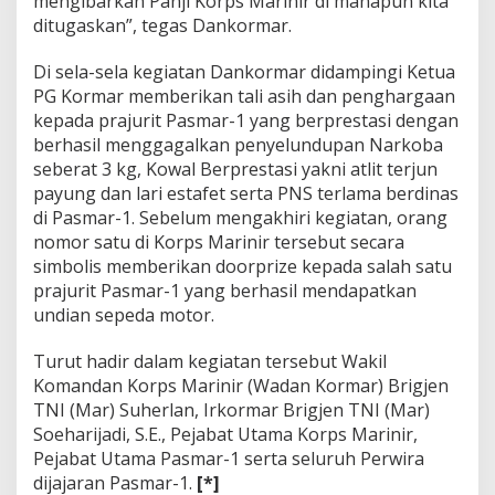
mengibarkan Panji Korps Marinir di manapun kita
ditugaskan”, tegas Dankormar.
Di sela-sela kegiatan Dankormar didampingi Ketua
PG Kormar memberikan tali asih dan penghargaan
kepada prajurit Pasmar-1 yang berprestasi dengan
berhasil menggagalkan penyelundupan Narkoba
seberat 3 kg, Kowal Berprestasi yakni atlit terjun
payung dan lari estafet serta PNS terlama berdinas
di Pasmar-1. Sebelum mengakhiri kegiatan, orang
nomor satu di Korps Marinir tersebut secara
simbolis memberikan doorprize kepada salah satu
prajurit Pasmar-1 yang berhasil mendapatkan
undian sepeda motor.
Turut hadir dalam kegiatan tersebut Wakil
Komandan Korps Marinir (Wadan Kormar) Brigjen
TNI (Mar) Suherlan, Irkormar Brigjen TNI (Mar)
Soeharijadi, S.E., Pejabat Utama Korps Marinir,
Pejabat Utama Pasmar-1 serta seluruh Perwira
dijajaran Pasmar-1.
[*]