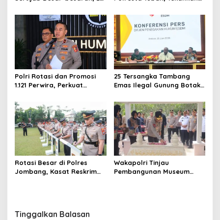
Kapolres dan Sejumlah
Peningkatan
Pejabat Utama Berganti
Profesionalisme dan
Pelayanan Publik
Polri Rotasi dan Promosi
25 Tersangka Tambang
1.121 Perwira, Perkuat
Emas Ilegal Gunung Botak
Organisasi dan Pelayanan
Ditetapkan, Mayoritas WN
hingga Pembentukan
China
Polresta IKN
Rotasi Besar di Polres
Wakapolri Tinjau
Jombang, Kasat Reskrim
Pembangunan Museum
dan Delapan Kapolsek
Marsinah, Polres Nganjuk
Berganti
Siagakan Ratusan Personel
Tinggalkan Balasan