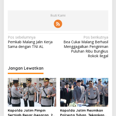
Ikuti Kami
N
Pos sebelumnya
Pos berikutnya
Pemkab Malang Jalin Kerja
Bea Cukai Malang Berhasil
a
Sama dengan TNI AL
Menggagalkan Pengiriman
v
Puluhan Ribu Bungkus
Rokok Ilegal
i
g
Jangan Lewatkan
a
s
i
p
o
s
Kapolda Jatim Pimpin
Kapolda Jatim Resmikan
Sertijab Besar-besaran, 26
Polresta Tuban, Tekankan