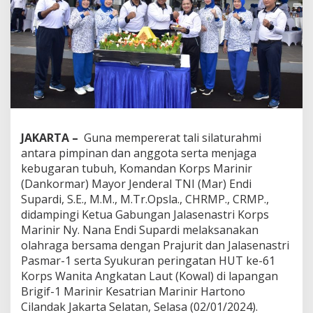
2
4
,
D
a
n
k
o
m
a
r
JAKARTA –
Guna mempererat tali silaturahmi
O
antara pimpinan dan anggota serta menjaga
l
a
kebugaran tubuh, Komandan Korps Marinir
h
(Dankormar) Mayor Jenderal TNI (Mar) Endi
r
Supardi, S.E., M.M., M.Tr.Opsla., CHRMP., CRMP.,
a
didampingi Ketua Gabungan Jalasenastri Korps
g
Marinir Ny. Nana Endi Supardi melaksanakan
a
B
olahraga bersama dengan Prajurit dan Jalasenastri
e
Pasmar-1 serta Syukuran peringatan HUT ke-61
r
Korps Wanita Angkatan Laut (Kowal) di lapangan
s
Brigif-1 Marinir Kesatrian Marinir Hartono
a
m
Cilandak Jakarta Selatan, Selasa (02/01/2024).