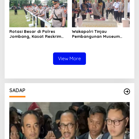
Rotasi Besar di Polres
Wakapolri Tinjau
Jombang, Kasat Reskrim
Pembangunan Museum
dan Delapan Kapolsek
Marsinah, Polres Nganjuk
Berganti
Siagakan Ratusan Personel
View More
SADAP