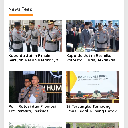
News Feed
Kapolda Jatim Pimpin
Kapolda Jatim Resmikan
Sertijab Besar-besaran, 26
Polresta Tuban, Tekankan
Kapolres dan Sejumlah
Peningkatan
Pejabat Utama Berganti
Profesionalisme dan
Pelayanan Publik
Polri Rotasi dan Promosi
25 Tersangka Tambang
1.121 Perwira, Perkuat
Emas Ilegal Gunung Botak
Organisasi dan Pelayanan
Ditetapkan, Mayoritas WN
hingga Pembentukan
China
Polresta IKN