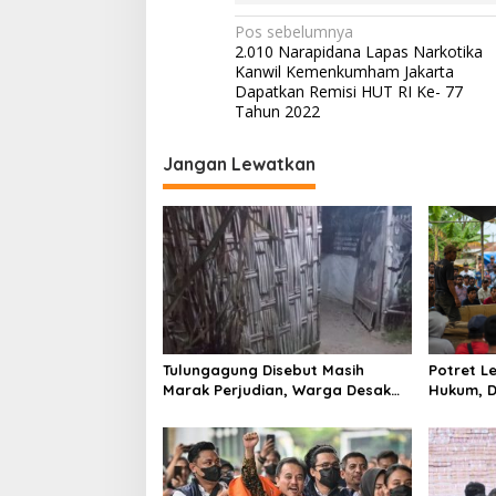
N
Pos sebelumnya
2.010 Narapidana Lapas Narkotika
a
Kanwil Kemenkumham Jakarta
v
Dapatkan Remisi HUT RI Ke- 77
Tahun 2022
i
g
Jangan Lewatkan
a
s
i
p
o
s
Tulungagung Disebut Masih
Potret 
Marak Perjudian, Warga Desak
Hukum, D
Penindakan Tegas hingga Usut
Tulungag
Dugaan Beking