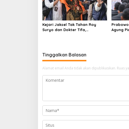
Kejari Jaksel Tak Tahan Roy
Prabowo 
Suryo dan Dokter Tifa,
Agung P
Pertimbangkan Jaminan
Ilegal
Keluarga dan Kepastian Hukum
Tinggalkan Balasan
Alamat email Anda tidak akan dipublikasikan.
Ruas ya