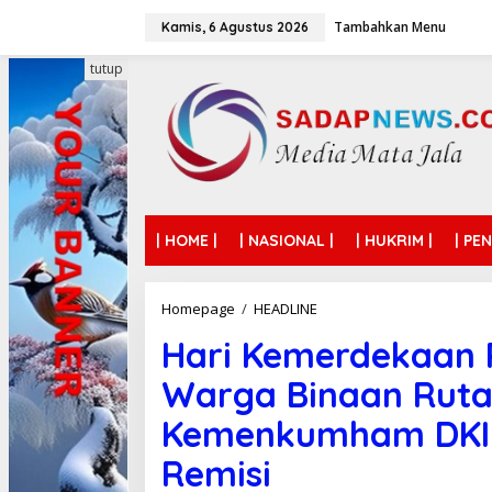
L
Tambahkan Menu
e
Kamis, 6 Agustus 2026
w
a
tutup
t
i
k
e
k
o
n
t
| HOME |
| NASIONAL |
| HUKRIM |
| PE
e
n
Homepage
/
HEADLINE
H
a
Hari Kemerdekaan R
r
i
Warga Binaan Ruta
K
e
Kemenkumham DKI 
m
e
Remisi
r
d