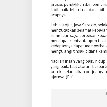
r
proses pendidikan dan pembin
t
a
lebih baik, lebih kuat dan lebi
M
ucapnya.
e
n
Lebih lanjut, Jaya Saragih, sel
d
mengucapkan selamat kepada 
a
p
remisi dan saya berpesan kepa
a
mendapat remisi ataupun tidak
t
kedepannya dapat memperbaiki 
k
mengulangi tindak pidana kemb
a
n
R
“Jadilah insan yang baik, hidup
e
yang baik, taat aturan, berpar
m
untuk melanjutkan perjuangan 
i
ujarnya. (Rls)
s
i
I