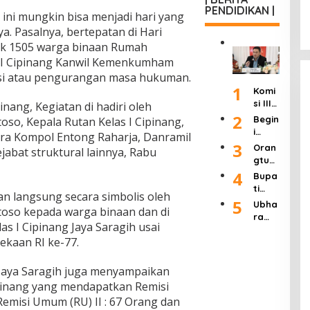
“8
kas
Wart
k
PENDIDIKAN |
den
Poin
i ini mungkin bisa menjadi hari yang
Birok
awan
Ilega
Try
Perc
rasi
Tak
ya. Pasalnya, bertepatan di Hari
l:
Sutri
epat
dan
Bisa
Masu
ak 1505 warga binaan Rumah
sno
an
Buka
Lang
k
Wafa
 I Cipinang Kanwil Kemenkumham
Refo
Adua
sung
Siste
t
si atau pengurangan masa hukuman.
rmasi
n
Dipid
m
pada
1
Polri”
Raky
Komi
ana,
atau
Usia
Usai
at 24
si III
Uji
nang, Kegiatan di hadiri oleh
Ditut
90
Rapa
Jam
Ingat
2
Mate
up!
Begin
toso, Kepala Rutan Kelas I Cipinang,
Tahu
t 4
kan
ri
i
n
gara Kompol Entong Raharja, Danramil
Jam
APH
Pasal
Tang
3
Oran
jabat struktural lainnya, Rabu
Bers
Haru
8 UU
gapa
gtua
ama
s
Pers
n
Murid
4
Kapo
Bupa
Seriu
Dikab
Kadis
SDN 1
lri
ti
s
ulkan
Pendi
an langsung secara simbolis oleh
Klam
Labu
5
Tang
Seba
Ubha
dikan
pok
ntoso kepada warga binaan dan di
hanb
ani
gian
ra
Kab.
Keca
as I Cipinang Jaya Saragih usai
atu
Ratu
Jaya
Mala
mata
Hadir
san
kaan RI ke-77.
Gelar
ng
n
i
Tamb
Semi
Terka
Singo
Wisu
ang
nar
it
, Jaya Saragih juga menyampaikan
sari
da
Ilega
Nasi
Duga
Keluh
pinang yang mendapatkan Remisi
dan
l di
onal
an
kan
emisi Umum (RU) II : 67 Orang dan
Syuk
Jawa
deng
Pungl
Dend