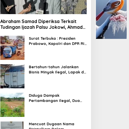
Abraham Samad Diperiksa Terkait
Tudingan Ijazah Palsu Jokowi, Ahmad
Khozinudin: Polisi Main Pasal Karet
Surat Terbuka : Presiden
Prabowo, Kapolri dan DPR RI
Mohon Segera Ditindak
Pelaku Pertambangan Ilegal
di Tuban
Bertahun-tahun Jalankan
Bisnis Minyak Ilegal, Lapak di
Kecamatan Kedewan Tetap
Aman
Diduga Dampak
Pertambangan Ilegal, Dua
Kali Jalan Desa Putus
Mencuat Dugaan Nama
Dirintelkam Dalam