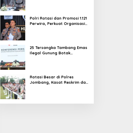
dan Pelayanan Publik
Polri Rotasi dan Promosi 1.121
Perwira, Perkuat Organisasi
dan Pelayanan hingga
Pembentukan Polresta IKN
25 Tersangka Tambang Emas
Ilegal Gunung Botak
Ditetapkan, Mayoritas WN
China
Rotasi Besar di Polres
Jombang, Kasat Reskrim dan
Delapan Kapolsek Berganti