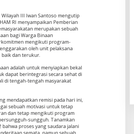
uran
Timur
an
i
a
Ponp
tema
Dend
Tidak
es
"Pers
a di
Wilayah III Iwan Santoso mengutip
Piket
Daar
pekti
SDN 1
 HAM RI menyampaikan Pemberian
ul
f
Klam
Pemasyarakatan merupakan sebuah
Muhsi
Worl
pok
nin
gaan bagi Warga Binaan
d
Class
rkomitmen mengikuti program-
Unive
enggarakan oleh unit pelaksana
rsity"
baik dan terukur.
aan adalah untuk menyiapkan bekal
tuk dapat berintegrasi secara sehat di
li di tengah-tengah masyarakat
ng mendapatkan remisi pada hari ini,
ai sebuah motivasi untuk tetap
uran dan tetap mengikuti program
 bersungguh-sungguh. Tanamkan
2 bahwa proses yang saudara jalani
nderitaan semata, namun sebuah