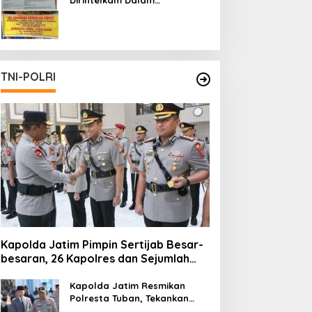
Pertambangan Ilegal di Kab.
Blitar yang Masih Tetap
Beroperasi
TNI-POLRI
Kapolda Jatim Pimpin Sertijab Besar-
besaran, 26 Kapolres dan Sejumlah
Pejabat Utama Berganti
Kapolda Jatim Resmikan
Polresta Tuban, Tekankan
Peningkatan Profesionalisme