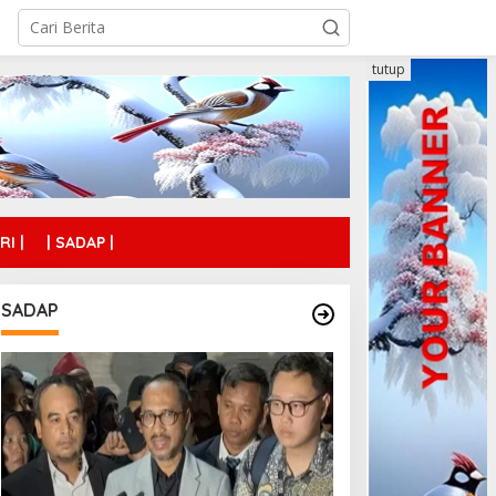
tutup
RI |
| SADAP |
SADAP