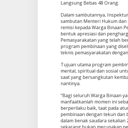
Langsung Bebas 48 Orang.
K
a
Dalam sambutannya, Inspektur 
n
w
sambutan Menteri Hukum dan
i
remisi kepada Warga Binaan 
l
bentuk apresiasi dan penghar
K
Pemasyarakatan yang telah be
e
program pembinaan yang disel
m
e
teknis pemasyarakatan dengan 
n
k
Tujuan utama program pembin
u
mental, spiritual dan sosial un
m
saat yang bersangkutan kemba
h
a
nantinya.
m
D
“Bagi seluruh Warga Binaan ya
K
manfaatkanlah momen ini sebag
I
berperilaku baik, taat pada at
J
a
pembinaan dengan tekun dan
k
dalam benak saudara sekalian 
a
sekarang bukan merupakan pe