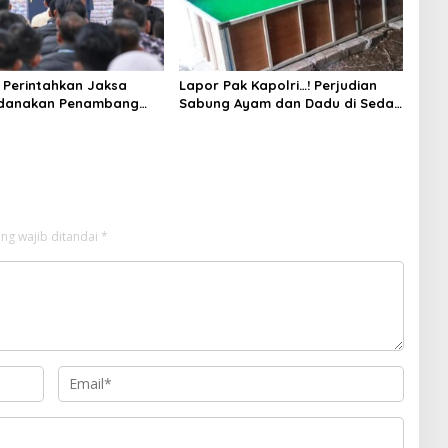
Perintahkan Jaksa
Lapor Pak Kapolri…! Perjudian
idanakan Penambang
Sabung Ayam dan Dadu di Sedati
Sidoarjo Buka Kembali, Diduga
Libatkan Oknum Aparat dan
Media
ng wajib ditandai
*