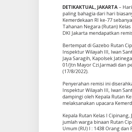
5
DETIKAKTUAL, JAKARTA
– Har
W
paling bahagia dari hari biasan
a
Kemerdekaan RI ke-77 sebany
r
g
Tahanan Negara (Rutan) Kelas
a
DKI Jakarta mendapatkan remi
B
i
Bertempat di Gazebo Rutan Cipi
n
Inspektur Wilayah III, Iwan San
a
a
Jaya Saragih, Kapolsek Jatine
n
01/Jtn Mayor Czi.Jarmadi dan pe
R
(17/8/2022).
u
t
Penyerahan remisi ini diserahk
a
n
Inspektur Wilayah III, Iwan Sa
C
dampingi oleh Kepala Rutan Kel
i
melaksanakan upacara Kemerde
p
i
Kepala Rutan Kelas I Cipinang
n
a
jumlah warga binaan Rutan Ci
n
Umum (RU) I : 1438 Orang dan R
g