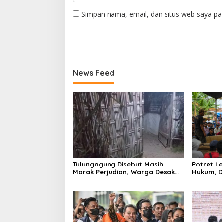
Simpan nama, email, dan situs web saya pa
News Feed
Tulungagung Disebut Masih
Potret 
Marak Perjudian, Warga Desak
Hukum, D
Penindakan Tegas hingga Usut
Tulungag
Dugaan Beking