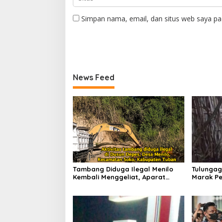
Simpan nama, email, dan situs web saya pa
News Feed
Tambang Diduga Ilegal Menilo
Tulungag
Kembali Menggeliat, Aparat
Marak Pe
Bungkam? Publik Soroti Dugaan
Penindak
Pembiaran
Dugaan 