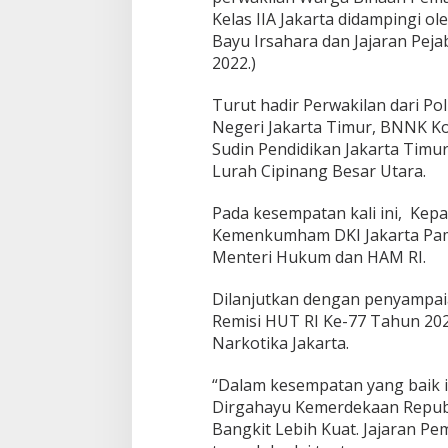
K
Kelas IIA Jakarta didampingi ol
e
Bayu Irsahara dan Jajaran Peja
m
2022.)
e
n
Turut hadir Perwakilan dari Po
k
u
Negeri Jakarta Timur, BNNK Kot
m
Sudin Pendidikan Jakarta Timur
h
Lurah Cipinang Besar Utara.
a
m
Pada kesempatan kali ini, Kepal
J
a
Kemenkumham DKI Jakarta Pa
k
Menteri Hukum dan HAM RI.
a
r
Dilanjutkan dengan penyampa
t
Remisi HUT RI Ke-77 Tahun 202
a
D
Narkotika Jakarta.
a
p
“Dalam kesempatan yang baik i
a
Dirgahayu Kemerdekaan Republi
t
Bangkit Lebih Kuat. Jajaran P
k
a