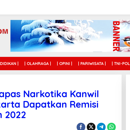
NDIDIKAN |
| OLAHRAGA |
| OPINI |
| PARIWISATA |
| TNI-POL
apas Narkotika Kanwil
rta Dapatkan Remisi
n 2022