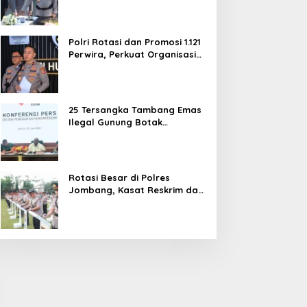
dan Pelayanan Publik
Polri Rotasi dan Promosi 1.121
Perwira, Perkuat Organisasi
dan Pelayanan hingga
Pembentukan Polresta IKN
25 Tersangka Tambang Emas
Ilegal Gunung Botak
Ditetapkan, Mayoritas WN
China
Rotasi Besar di Polres
Jombang, Kasat Reskrim dan
Delapan Kapolsek Berganti