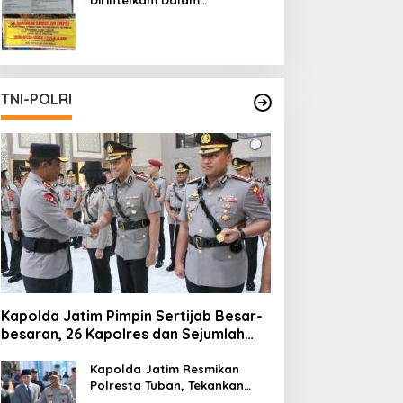
Pertambangan Ilegal di Kab.
Blitar yang Masih Tetap
Beroperasi
TNI-POLRI
Kapolda Jatim Pimpin Sertijab Besar-
besaran, 26 Kapolres dan Sejumlah
Pejabat Utama Berganti
Kapolda Jatim Resmikan
Polresta Tuban, Tekankan
Peningkatan Profesionalisme