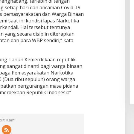
enghadang, terlebih di tengah
es
"Pers
a di
Piket
Daar
ng setiap hari dan ancaman Covid-19
pekti
SDN 1
ul
s pemasyarakatan dan Warga Binaan
f
Klam
Muhsi
Worl
pok
i saat ini kondisi lapas Narkotika
nin
d
rkendali. Hal tersebut tentunya
Class
 yang secara disiplin diterapkan
Unive
tan dan para WBP sendiri,” kata
rsity"
lang Tahun Kemerdekaan republik
ang sangat dinanti bagi warga binaan
mbaga Pemasyarakatan Narkotika
10 (Dua ribu sepuluh) orang warga
patkan pengurangan masa pidana
Kemerdekaan Republik Indonesia”
kuti Kami