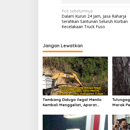
2
2
N
Pos sebelumnya
Dalam Kurun 24 Jam, Jasa Raharja
a
Serahkan Santunan Seluruh Korban
v
Kecelakaan Truck Fuso
i
g
Jangan Lewatkan
a
s
i
p
o
s
Tambang Diduga Ilegal Menilo
Tulungag
Kembali Menggeliat, Aparat
Marak Pe
Bungkam? Publik Soroti Dugaan
Penindak
Pembiaran
Dugaan 