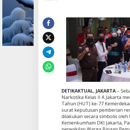
i
d
a
n
a
L
a
p
a
s
N
a
r
k
o
t
i
DETIKAKTUAL, JAKARTA
– Seb
k
Narkotika Kelas II A Jakarta 
a
Tahun (HUT) ke-77 Kemerdekaa
K
a
surat keputusan pemberian rem
n
dilakukan secara simbolis oleh 
w
Kemenkumham DKI Jakarta, Pam
i
perwakilan Warga Binaan Pema
l