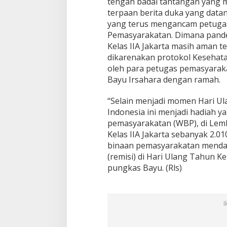
tengah badai tantangan yang m
n
terpaan berita duka yang data
R
yang terus mengancam petuga
e
Pemasyarakatan. Dimana pandem
m
Kelas IIA Jakarta masih aman te
i
s
dikarenakan protokol Kesehatan
i
oleh para petugas pemasyaraka
H
Bayu Irsahara dengan ramah.
U
T
“Selain menjadi momen Hari U
R
I
Indonesia ini menjadi hadiah y
K
pemasyarakatan (WBP), di Le
e
Kelas IIA Jakarta sebanyak 2.0
-
binaan pemasyarakatan menda
7
7
(remisi) di Hari Ulang Tahun 
T
pungkas Bayu. (Rls)
a
h
u
n
I
2
0