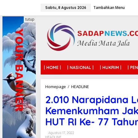
L
Tambahkan Menu
e
Sabtu, 8 Agustus 2026
w
a
tutup
t
i
k
e
k
o
n
t
| HOME |
| NASIONAL |
| HUKRIM |
| PE
e
n
Homepage
/
HEADLINE
2
.
2.010 Narapidana L
0
1
Kemenkumham Jaka
0
N
HUT RI Ke- 77 Tahu
a
r
a
Agustus 17, 2022
p
HEADLINE