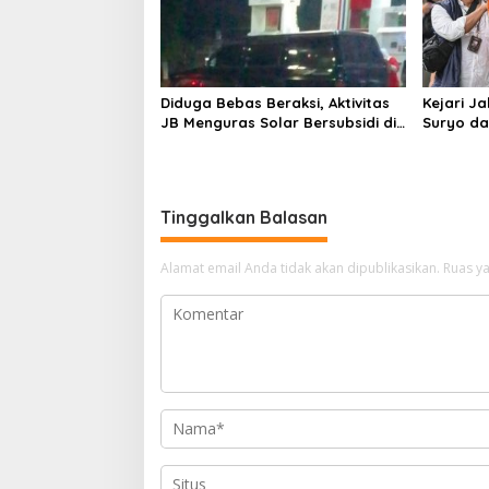
Diduga Bebas Beraksi, Aktivitas
Kejari J
JB Menguras Solar Bersubsidi di
Suryo da
Bojonegoro Jadi Sorotan Warga
Pertimb
Keluarga
Tinggalkan Balasan
Alamat email Anda tidak akan dipublikasikan.
Ruas ya