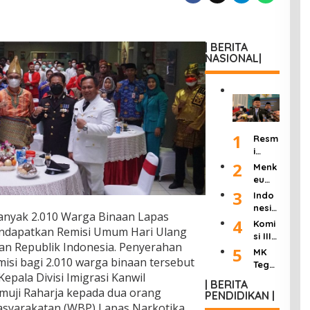
| BERITA
NASIONAL|
1
Resm
i
Dilan
2
Menk
tik
eu
Jadi
Purb
3
Indo
Kepa
aya
nesia
la
anyak 2.010 Warga Binaan Lapas
Ultim
Berd
4
Komi
KSP,
atum
mendapatkan Remisi Umum Hari Ulang
uka:
si III
Dudu
Peng
n Republik Indonesia. Penyerahan
Mant
DPR
5
ng
MK
usah
an
isi bagi 2.010 warga binaan tersebut
Hasil
Janji
Tega
a
Wakil
kan
Kepala Divisi Imigrasi Kanwil
Pang
skan
Roko
Presi
| BERITA
“8
kas
Wart
uji Raharja kepada dua orang
k
PENDIDIKAN |
den
Poin
Birok
awan
Ilega
syarakatan (WBP) Lapas Narkotika
Try