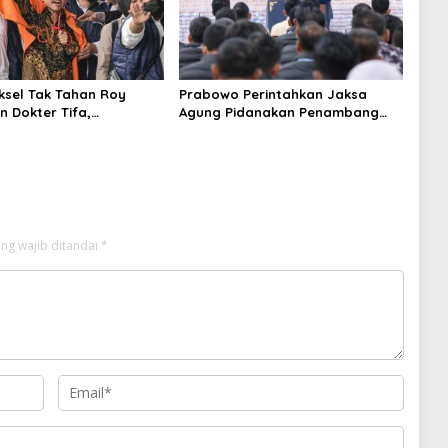
aksel Tak Tahan Roy
Prabowo Perintahkan Jaksa
n Dokter Tifa,
Agung Pidanakan Penambang
angkan Jaminan
Ilegal
 dan Kepastian Hukum
ng wajib ditandai
*