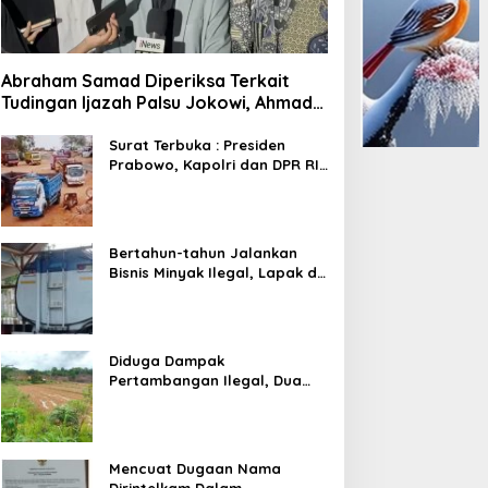
Abraham Samad Diperiksa Terkait
Tudingan Ijazah Palsu Jokowi, Ahmad
Khozinudin: Polisi Main Pasal Karet
Surat Terbuka : Presiden
Prabowo, Kapolri dan DPR RI
Mohon Segera Ditindak
Pelaku Pertambangan Ilegal
di Tuban
Bertahun-tahun Jalankan
Bisnis Minyak Ilegal, Lapak di
Kecamatan Kedewan Tetap
Aman
Diduga Dampak
Pertambangan Ilegal, Dua
Kali Jalan Desa Putus
Mencuat Dugaan Nama
Dirintelkam Dalam