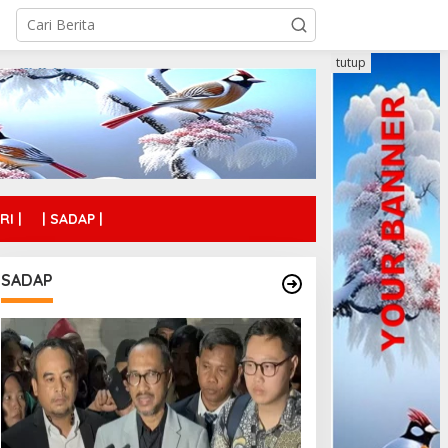
tutup
RI |
| SADAP |
SADAP