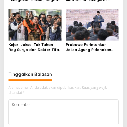
Aktivitas Judi di
Solar Bersubsidi di
Tulungagung Tuai Sorotan
Bojonegoro Jadi Sorotan
Warga
Kejari Jaksel Tak Tahan
Prabowo Perintahkan
Roy Suryo dan Dokter Tifa,
Jaksa Agung Pidanakan
Pertimbangkan Jaminan
Penambang Ilegal
Keluarga dan Kepastian
Hukum
Tinggalkan Balasan
Alamat email Anda tidak akan dipublikasikan.
Ruas yang wajib
ditandai
*