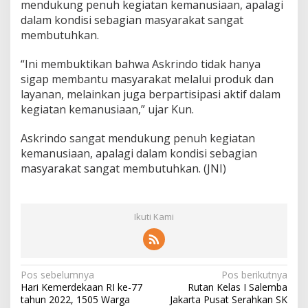
mendukung penuh kegiatan kemanusiaan, apalagi
R
I
dalam kondisi sebagian masyarakat sangat
7
membutuhkan.
7
“Ini membuktikan bahwa Askrindo tidak hanya
sigap membantu masyarakat melalui produk dan
layanan, melainkan juga berpartisipasi aktif dalam
kegiatan kemanusiaan,” ujar Kun.
Askrindo sangat mendukung penuh kegiatan
kemanusiaan, apalagi dalam kondisi sebagian
masyarakat sangat membutuhkan. (JNI)
Ikuti Kami
N
Pos sebelumnya
Pos berikutnya
Hari Kemerdekaan RI ke-77
Rutan Kelas I Salemba
a
tahun 2022, 1505 Warga
Jakarta Pusat Serahkan SK