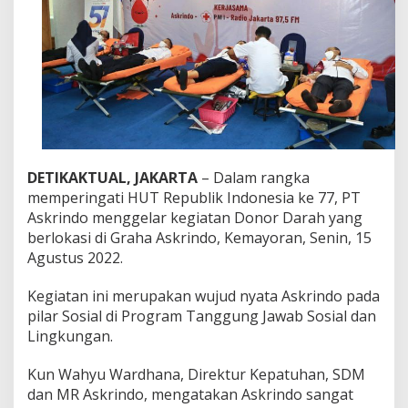
r
i
n
d
o
G
e
l
a
r
D
DETIKAKTUAL, JAKARTA
– Dalam rangka
o
memperingati HUT Republik Indonesia ke 77, PT
n
Askrindo menggelar kegiatan Donor Darah yang
o
r
berlokasi di Graha Askrindo, Kemayoran, Senin, 15
D
Agustus 2022.
a
r
Kegiatan ini merupakan wujud nyata Askrindo pada
a
pilar Sosial di Program Tanggung Jawab Sosial dan
h
d
Lingkungan.
i
H
Kun Wahyu Wardhana, Direktur Kepatuhan, SDM
U
dan MR Askrindo, mengatakan Askrindo sangat
T