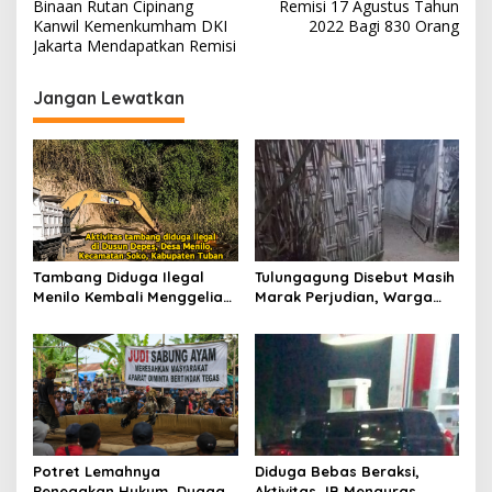
v
Binaan Rutan Cipinang
Remisi 17 Agustus Tahun
Kanwil Kemenkumham DKI
2022 Bagi 830 Orang
i
Jakarta Mendapatkan Remisi
g
Jangan Lewatkan
a
s
i
p
o
s
Tambang Diduga Ilegal
Tulungagung Disebut Masih
Menilo Kembali Menggeliat,
Marak Perjudian, Warga
Aparat Bungkam? Publik
Desak Penindakan Tegas
Soroti Dugaan Pembiaran
hingga Usut Dugaan Beking
Potret Lemahnya
Diduga Bebas Beraksi,
Penegakan Hukum, Dugaan
Aktivitas JB Menguras