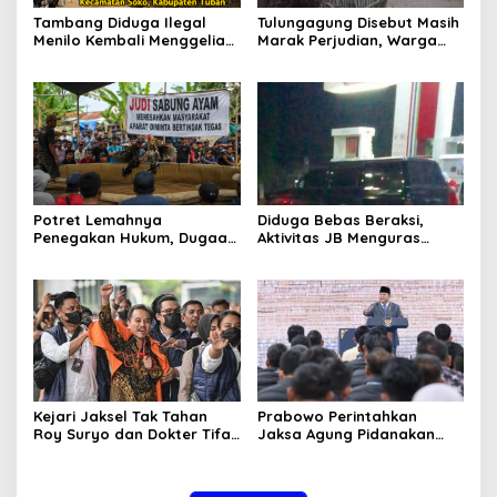
Tambang Diduga Ilegal
Tulungagung Disebut Masih
Menilo Kembali Menggeliat,
Marak Perjudian, Warga
Aparat Bungkam? Publik
Desak Penindakan Tegas
Soroti Dugaan Pembiaran
hingga Usut Dugaan Beking
Potret Lemahnya
Diduga Bebas Beraksi,
Penegakan Hukum, Dugaan
Aktivitas JB Menguras
Aktivitas Judi di
Solar Bersubsidi di
Tulungagung Tuai Sorotan
Bojonegoro Jadi Sorotan
Warga
Kejari Jaksel Tak Tahan
Prabowo Perintahkan
Roy Suryo dan Dokter Tifa,
Jaksa Agung Pidanakan
Pertimbangkan Jaminan
Penambang Ilegal
Keluarga dan Kepastian
Hukum