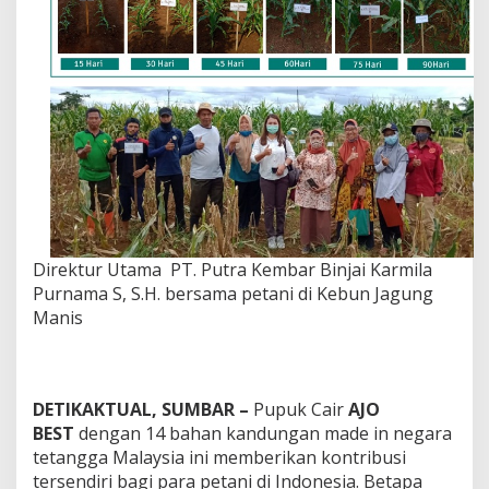
I
d
a
m
a
n
P
e
t
a
n
i
Direktur Utama
PT. Putra Kembar Binjai Karmila
Purnama S, S.H.
bersama petani di Kebun Jagung
Manis
DETIKAKTUAL, SUMBAR –
Pupuk Cair
AJO
BEST
dengan 14 bahan kandungan made in negara
tetangga Malaysia ini memberikan kontribusi
tersendiri bagi para petani di Indonesia. Betapa