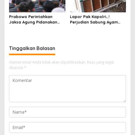
Prabowo Perintahkan
Lapor Pak Kapolri…!
Jaksa Agung Pidanakan
Perjudian Sabung Ayam
Penambang Ilegal
dan Dadu di Sedati
Sidoarjo Buka Kembali,
Diduga Libatkan Oknum
Aparat dan Media
Tinggalkan Balasan
Alamat email Anda tidak akan dipublikasikan.
Ruas yang wajib
ditandai
*