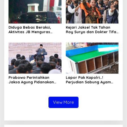
Diduga Bebas Beraksi,
Kejari Jaksel Tak Tahan
Aktivitas JB Menguras
Roy Suryo dan Dokter Tifa,
Solar Bersubsidi di
Pertimbangkan Jaminan
Bojonegoro Jadi Sorotan
Keluarga dan Kepastian
Warga
Hukum
Prabowo Perintahkan
Lapor Pak Kapolri…!
Jaksa Agung Pidanakan
Perjudian Sabung Ayam
Penambang Ilegal
dan Dadu di Sedati
Sidoarjo Buka Kembali,
Diduga Libatkan Oknum
Aparat dan Media
View More