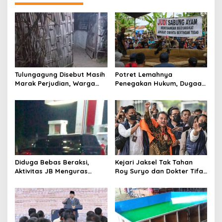
s
i
p
o
s
Tulungagung Disebut Masih
Potret Lemahnya
Marak Perjudian, Warga
Penegakan Hukum, Dugaan
Desak Penindakan Tegas
Aktivitas Judi di
hingga Usut Dugaan Beking
Tulungagung Tuai Sorotan
Diduga Bebas Beraksi,
Kejari Jaksel Tak Tahan
Aktivitas JB Menguras
Roy Suryo dan Dokter Tifa,
Solar Bersubsidi di
Pertimbangkan Jaminan
Bojonegoro Jadi Sorotan
Keluarga dan Kepastian
Warga
Hukum