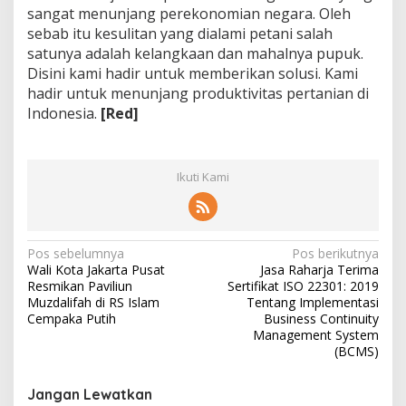
sangat menunjang perekonomian negara. Oleh
sebab itu kesulitan yang dialami petani salah
satunya adalah kelangkaan dan mahalnya pupuk.
Disini kami hadir untuk memberikan solusi. Kami
hadir untuk menunjang produktivitas pertanian di
Indonesia.
[Red]
Ikuti Kami
N
Pos sebelumnya
Pos berikutnya
Wali Kota Jakarta Pusat
Jasa Raharja Terima
a
Resmikan Paviliun
Sertifikat ISO 22301: 2019
v
Muzdalifah di RS Islam
Tentang Implementasi
Cempaka Putih
Business Continuity
i
Management System
(BCMS)
g
a
Jangan Lewatkan