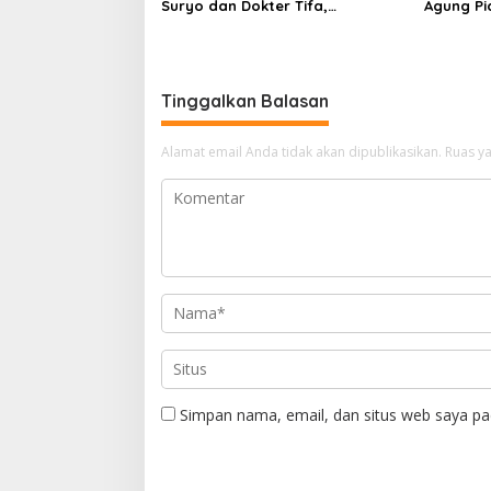
Suryo dan Dokter Tifa,
Agung P
Pertimbangkan Jaminan
Ilegal
Keluarga dan Kepastian Hukum
Tinggalkan Balasan
Alamat email Anda tidak akan dipublikasikan.
Ruas ya
Simpan nama, email, dan situs web saya pa