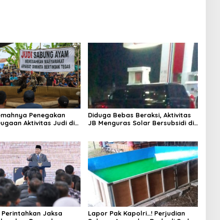
Lemahnya Penegakan
Diduga Bebas Beraksi, Aktivitas
ugaan Aktivitas Judi di
JB Menguras Solar Bersubsidi di
ung Tuai Sorotan
Bojonegoro Jadi Sorotan Warga
Perintahkan Jaksa
Lapor Pak Kapolri…! Perjudian