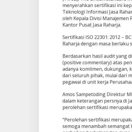
menyerahkan sertifikasi ini ke
u
s
Teknologi Informasi Jasa Raha
i
oleh Kepala Divisi Manajemen 
n
Kantor Pusat Jasa Raharja.
e
s
Sertifikasi ISO 22301: 2012 – BC
s
C
Raharja dengan masa berlaku s
o
n
Berdasarkan hasil audit yang d
t
(positive commentary) atas pe
i
adanya komitmen, dukungan, ke
n
u
dari seluruh pihak, mulai dar
i
pegawai di unit kerja Perusah
t
y
Amos Sampetoding Direktur MR
M
dalam keterangan persnya di J
a
n
perolehan sertifikasi merupaka
a
g
“Perolehan sertifikasi merupak
e
semoga menambah semangat k
m