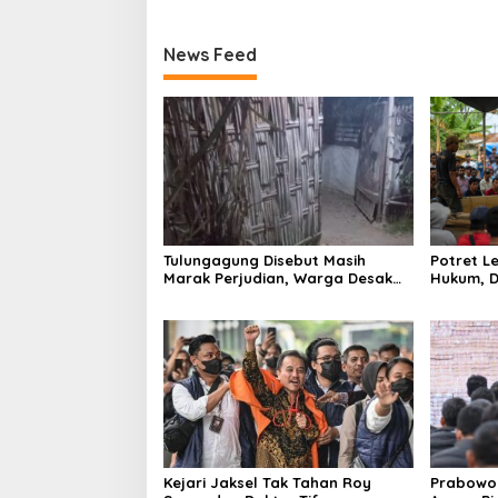
News Feed
Tulungagung Disebut Masih
Potret 
Marak Perjudian, Warga Desak
Hukum, D
Penindakan Tegas hingga Usut
Tulungag
Dugaan Beking
Kejari Jaksel Tak Tahan Roy
Prabowo 