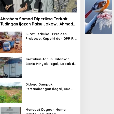
Abraham Samad Diperiksa Terkait
Tudingan Ijazah Palsu Jokowi, Ahmad
Khozinudin: Polisi Main Pasal Karet
Surat Terbuka : Presiden
Prabowo, Kapolri dan DPR RI
Mohon Segera Ditindak
Pelaku Pertambangan Ilegal
di Tuban
Bertahun-tahun Jalankan
Bisnis Minyak Ilegal, Lapak di
Kecamatan Kedewan Tetap
Aman
Diduga Dampak
Pertambangan Ilegal, Dua
Kali Jalan Desa Putus
Mencuat Dugaan Nama
Dirintelkam Dalam