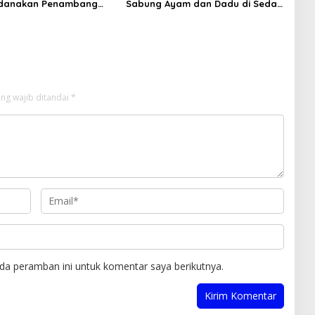
idanakan Penambang
Sabung Ayam dan Dadu di Sedati
Sidoarjo Buka Kembali, Diduga
Libatkan Oknum Aparat dan
Media
ng wajib ditandai
*
da peramban ini untuk komentar saya berikutnya.