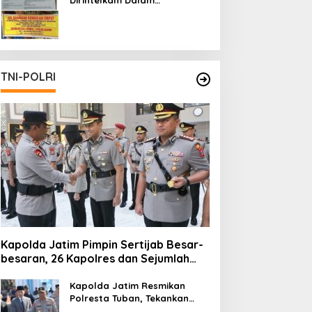
Pertambangan Ilegal di Kab.
Blitar yang Masih Tetap
Beroperasi
TNI-POLRI
Kapolda Jatim Pimpin Sertijab Besar-
besaran, 26 Kapolres dan Sejumlah
Pejabat Utama Berganti
Kapolda Jatim Resmikan
Polresta Tuban, Tekankan
Peningkatan Profesionalisme