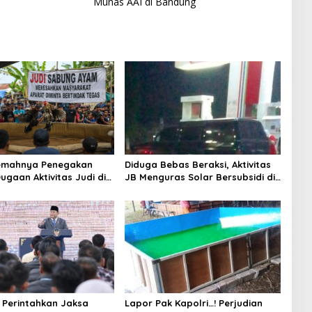
Munas AAI di Bandung
Lemahnya Penegakan
Diduga Bebas Beraksi, Aktivitas
ugaan Aktivitas Judi di
JB Menguras Solar Bersubsidi di
ung Tuai Sorotan
Bojonegoro Jadi Sorotan Warga
Perintahkan Jaksa
Lapor Pak Kapolri…! Perjudian