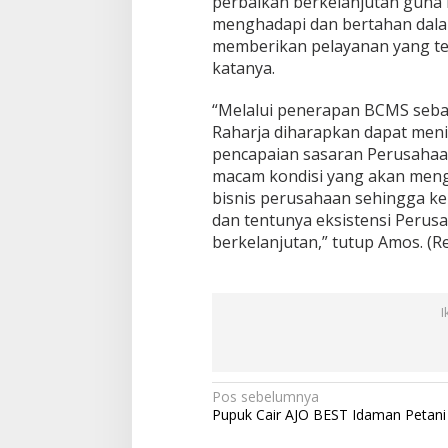
perbaikan berkelanjutan gun
e
n
menghadapi dan bertahan dalam
t
memberikan pelayanan yang ter
S
katanya.
y
s
“Melalui penerapan BCMS sebaga
t
e
Raharja diharapkan dapat meni
m
pencapaian sasaran Perusaha
(
macam kondisi yang akan men
B
bisnis perusahaan sehingga ke
C
M
dan tentunya eksistensi Perus
S
berkelanjutan,” tutup Amos. (R
)
I
N
Pos sebelumnya
Pupuk Cair AJO BEST Idaman Petani
a