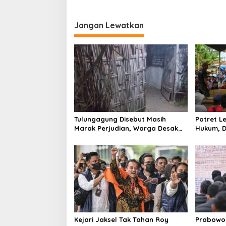
v
i
Jangan Lewatkan
g
a
s
i
p
o
s
Tulungagung Disebut Masih
Potret 
Marak Perjudian, Warga Desak
Hukum, D
Penindakan Tegas hingga Usut
Tulungag
Dugaan Beking
Kejari Jaksel Tak Tahan Roy
Prabowo 