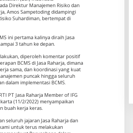
es
"Pers
a di
pada Direktur Manajemen Risiko dan
Piket
Daar
pekti
SDN 1
rja, Amos Sampetoding didampingi
ul
f
Klam
Muhsi
Risiko Suhardiman, bertempat di
Worl
pok
nin
d
Class
Unive
MS ini pertama kalinya diraih Jasa
rsity"
ampai 3 tahun ke depan.
ilakukan, diperoleh komentar positif
nerapan BCMS di Jasa Raharja, dimana
rja sama, dan koordinasi yang kuat
i manajemen puncak hingga seluruh
aan dalam implementasi BCMS.
TI PT Jasa Raharja Member of IFG
akarta (11/2/2022) menyampaikan
n buah kerja keras.
an seluruh jajaran Jasa Raharja dan
ami untuk terus melakukan