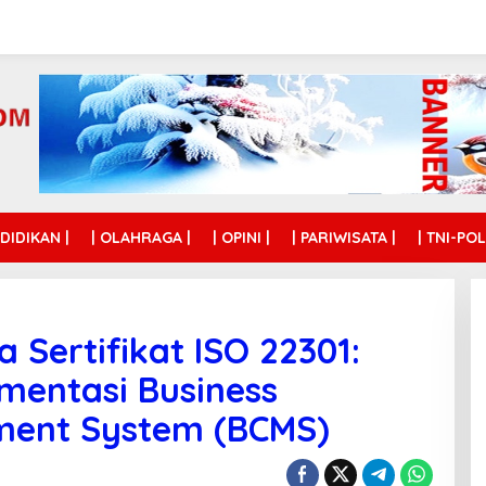
NDIDIKAN |
| OLAHRAGA |
| OPINI |
| PARIWISATA |
| TNI-POL
 Sertifikat ISO 22301:
mentasi Business
ment System (BCMS)