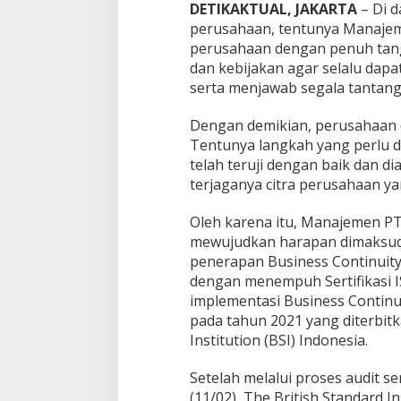
DETIKAKTUAL, JAKARTA
– Di 
:
perusahaan, tentunya Manajem
2
0
perusahaan dengan penuh tan
1
dan kebijakan agar selalu dapa
9
serta menjawab segala tantang
T
e
Dengan demikian, perusahaan d
n
t
Tentunya langkah yang perlu d
a
telah teruji dengan baik dan di
n
terjaganya citra perusahaan ya
g
I
Oleh karena itu, Manajemen PT
m
p
mewujudkan harapan dimaksud 
l
penerapan Business Continui
e
dengan menempuh Sertifikasi I
m
implementasi Business Contin
e
pada tahun 2021 yang diterbitk
n
t
Institution (BSI) Indonesia.
a
s
Setelah melalui proses audit ser
i
(11/02), The British Standard In
B