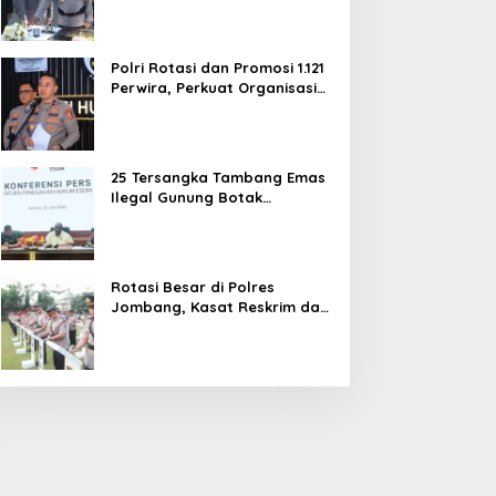
dan Pelayanan Publik
Polri Rotasi dan Promosi 1.121
Perwira, Perkuat Organisasi
dan Pelayanan hingga
Pembentukan Polresta IKN
25 Tersangka Tambang Emas
Ilegal Gunung Botak
Ditetapkan, Mayoritas WN
China
Rotasi Besar di Polres
Jombang, Kasat Reskrim dan
Delapan Kapolsek Berganti