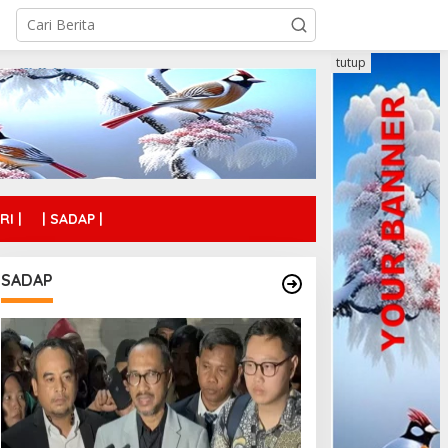
tutup
RI |
| SADAP |
SADAP