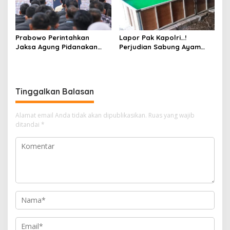
Prabowo Perintahkan
Lapor Pak Kapolri…!
Jaksa Agung Pidanakan
Perjudian Sabung Ayam
Penambang Ilegal
dan Dadu di Sedati
Sidoarjo Buka Kembali,
Diduga Libatkan Oknum
Aparat dan Media
Tinggalkan Balasan
Alamat email Anda tidak akan dipublikasikan.
Ruas yang wajib
ditandai
*