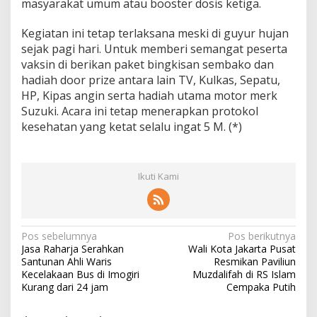
masyarakat umum atau booster dosis ketiga.
t
a
Kegiatan ini tetap terlaksana meski di guyur hujan
sejak pagi hari. Untuk memberi semangat peserta
vaksin di berikan paket bingkisan sembako dan
hadiah door prize antara lain TV, Kulkas, Sepatu,
HP, Kipas angin serta hadiah utama motor merk
Suzuki. Acara ini tetap menerapkan protokol
kesehatan yang ketat selalu ingat 5 M. (*)
Ikuti Kami
N
Pos sebelumnya
Pos berikutnya
Jasa Raharja Serahkan
Wali Kota Jakarta Pusat
a
Santunan Ahli Waris
Resmikan Paviliun
v
Kecelakaan Bus di Imogiri
Muzdalifah di RS Islam
Kurang dari 24 jam
Cempaka Putih
i