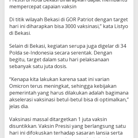
i
mempercepat capaian vaksin
l
a
y
Di titik wilayah Bekasi di GOR Patriot dengan target
a
hari ini diharapkan bisa 3000 vaksinasi,” kata Listyo
h
di Bekasi.
H
u
Selain di Bekasi, kegiatan serupa juga digelar di 34
k
u
Polda se-Indonesia secara serentak. Dengan
m
begitu, target dalam satu hari pelaksanaan
P
sebanyak satu juta dosis.
o
l
“Kenapa kita lakukan karena saat ini varian
r
e
Omicron terus meningkat, sehingga kebijakan
s
pemerintah yang harus dilakukan adalah bagimana
B
akselerasi vaksinasi betul-betul bisa di optimalkan,”
e
jelas dia.
k
a
s
Vaksinasi massal ditargetkan 1 juta vaksin
i
disuntikkan. Vaksin Presisi yang berlangsung satu
K
hari ini difokuskan terhadap sasaran lansia serta
o