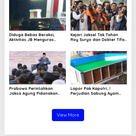
Diduga Bebas Beraksi,
Kejari Jaksel Tak Tahan
Aktivitas JB Menguras
Roy Suryo dan Dokter Tifa,
Solar Bersubsidi di
Pertimbangkan Jaminan
Bojonegoro Jadi Sorotan
Keluarga dan Kepastian
Warga
Hukum
Prabowo Perintahkan
Lapor Pak Kapolri…!
Jaksa Agung Pidanakan
Perjudian Sabung Ayam
Penambang Ilegal
dan Dadu di Sedati
Sidoarjo Buka Kembali,
Diduga Libatkan Oknum
Aparat dan Media
View More