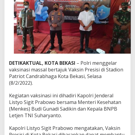
t
V
a
k
s
i
n
B
o
o
s
t
DETIKAKTUAL, KOTA BEKASI
– Polri menggelar
e
vaksinasi massal bertajuk Vaksin Presisi di Stadion
r
Patriot Candrabhaga Kota Bekasi, Selasa
S
(8/2/2022).
e
r
e
Kegiatan vaksinasi ini dihadiri Kapolri Jenderal
n
Listyo Sigit Prabowo bersama Menteri Kesehatan
t
(Menkes) Budi Gunadi Sadikin dan Kepala BNPB
a
Letjen TNI Suharyanto.
k
d
i
Kapolri Listyo Sigit Prabowo mengatakan, Vaksin
W
Presisi di Kota Bekasi diharapkan dapat membantu