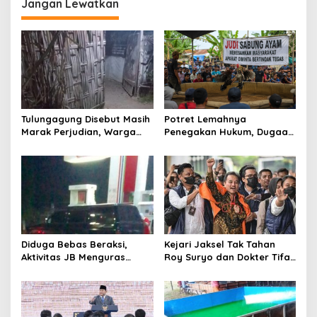
g
Jangan Lewatkan
a
s
i
p
o
s
Tulungagung Disebut Masih
Potret Lemahnya
Marak Perjudian, Warga
Penegakan Hukum, Dugaan
Desak Penindakan Tegas
Aktivitas Judi di
hingga Usut Dugaan Beking
Tulungagung Tuai Sorotan
Diduga Bebas Beraksi,
Kejari Jaksel Tak Tahan
Aktivitas JB Menguras
Roy Suryo dan Dokter Tifa,
Solar Bersubsidi di
Pertimbangkan Jaminan
Bojonegoro Jadi Sorotan
Keluarga dan Kepastian
Warga
Hukum