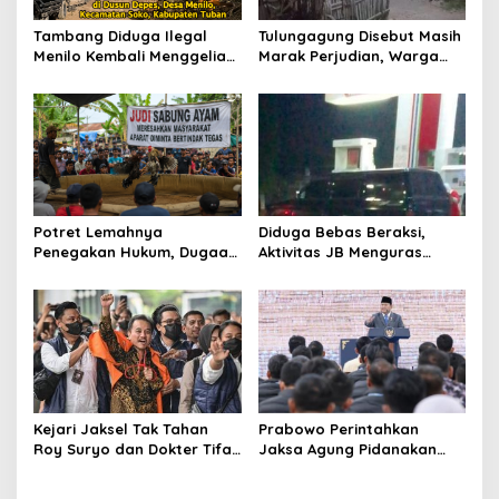
Tambang Diduga Ilegal
Tulungagung Disebut Masih
Menilo Kembali Menggeliat,
Marak Perjudian, Warga
Aparat Bungkam? Publik
Desak Penindakan Tegas
Soroti Dugaan Pembiaran
hingga Usut Dugaan Beking
Potret Lemahnya
Diduga Bebas Beraksi,
Penegakan Hukum, Dugaan
Aktivitas JB Menguras
Aktivitas Judi di
Solar Bersubsidi di
Tulungagung Tuai Sorotan
Bojonegoro Jadi Sorotan
Warga
Kejari Jaksel Tak Tahan
Prabowo Perintahkan
Roy Suryo dan Dokter Tifa,
Jaksa Agung Pidanakan
Pertimbangkan Jaminan
Penambang Ilegal
Keluarga dan Kepastian