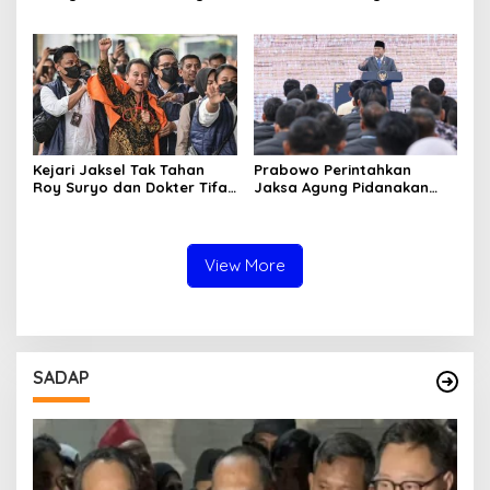
Aktivitas Judi di
Solar Bersubsidi di
Tulungagung Tuai Sorotan
Bojonegoro Jadi Sorotan
Warga
Kejari Jaksel Tak Tahan
Prabowo Perintahkan
Roy Suryo dan Dokter Tifa,
Jaksa Agung Pidanakan
Pertimbangkan Jaminan
Penambang Ilegal
Keluarga dan Kepastian
Hukum
View More
SADAP