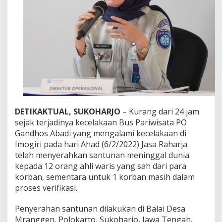
k
a
n
S
a
n
t
u
n
a
n
A
h
DETIKAKTUAL, SUKOHARJO
– Kurang dari 24 jam
l
sejak terjadinya kecelakaan Bus Pariwisata PO
i
Gandhos Abadi yang mengalami kecelakaan di
W
Imogiri pada hari Ahad (6/2/2022) Jasa Raharja
a
r
telah menyerahkan santunan meninggal dunia
i
kepada 12 orang ahli waris yang sah dari para
s
korban, sementara untuk 1 korban masih dalam
K
proses verifikasi.
e
c
e
Penyerahan santunan dilakukan di Balai Desa
l
Mranggen, Polokarto, Sukoharjo, Jawa Tengah.