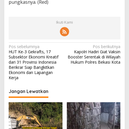
pungkasnya. (Red)
Ikuti Kami
N
Pos sebelumnya
Pos berikutnya
HUT Ke-3 Gekrafts, 17
Kapolri Hadiri Giat Vaksin
a
Subsektor Ekonomi Kreatif
Booster Serentak di Wilayah
v
dari 31 Provinsi Indonesia
Hukum Polres Bekasi Kota
Berikrar Siap Bangkitkan
i
Ekonomi dan Lapangan
Kerja
g
a
Jangan Lewatkan
s
i
p
o
s