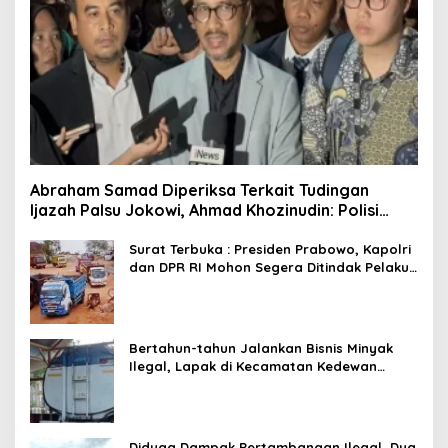
Abraham Samad Diperiksa Terkait Tudingan
Ijazah Palsu Jokowi, Ahmad Khozinudin: Polisi
Main Pasal Karet
Surat Terbuka : Presiden Prabowo, Kapolri
dan DPR RI Mohon Segera Ditindak Pelaku
Pertambangan Ilegal di Tuban
Bertahun-tahun Jalankan Bisnis Minyak
Ilegal, Lapak di Kecamatan Kedewan
Tetap Aman
Diduga Dampak Pertambangan Ilegal, Dua