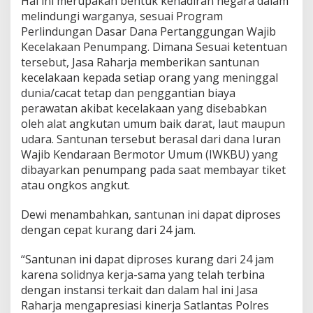
Hal ini merupakan bentuk kehadiran negara dalam
r
melindungi warganya, sesuai Program
i
Perlindungan Dasar Dana Pertanggungan Wajib
2
4
Kecelakaan Penumpang. Dimana Sesuai ketentuan
j
tersebut, Jasa Raharja memberikan santunan
a
kecelakaan kepada setiap orang yang meninggal
m
dunia/cacat tetap dan penggantian biaya
perawatan akibat kecelakaan yang disebabkan
oleh alat angkutan umum baik darat, laut maupun
udara. Santunan tersebut berasal dari dana Iuran
Wajib Kendaraan Bermotor Umum (IWKBU) yang
dibayarkan penumpang pada saat membayar tiket
atau ongkos angkut.
Dewi menambahkan, santunan ini dapat diproses
dengan cepat kurang dari 24 jam.
“Santunan ini dapat diproses kurang dari 24 jam
karena solidnya kerja-sama yang telah terbina
dengan instansi terkait dan dalam hal ini Jasa
Raharja mengapresiasi kinerja Satlantas Polres