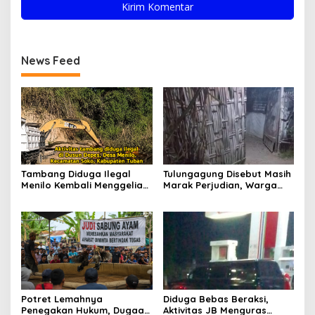
News Feed
Tambang Diduga Ilegal
Tulungagung Disebut Masih
Menilo Kembali Menggeliat,
Marak Perjudian, Warga
Aparat Bungkam? Publik
Desak Penindakan Tegas
Soroti Dugaan Pembiaran
hingga Usut Dugaan Beking
Potret Lemahnya
Diduga Bebas Beraksi,
Penegakan Hukum, Dugaan
Aktivitas JB Menguras