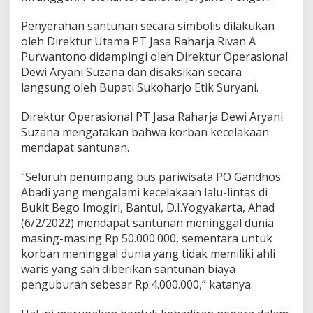
a
k
Penyerahan santunan secara simbolis dilakukan
a
oleh Direktur Utama PT Jasa Raharja Rivan A
a
n
Purwantono didampingi oleh Direktur Operasional
B
Dewi Aryani Suzana dan disaksikan secara
u
langsung oleh Bupati Sukoharjo Etik Suryani.
s
d
Direktur Operasional PT Jasa Raharja Dewi Aryani
i
I
Suzana mengatakan bahwa korban kecelakaan
m
mendapat santunan.
o
g
“Seluruh penumpang bus pariwisata PO Gandhos
i
Abadi yang mengalami kecelakaan lalu-lintas di
r
i
Bukit Bego Imogiri, Bantul, D.I.Yogyakarta, Ahad
K
(6/2/2022) mendapat santunan meninggal dunia
u
masing-masing Rp 50.000.000, sementara untuk
r
korban meninggal dunia yang tidak memiliki ahli
a
waris yang sah diberikan santunan biaya
n
g
penguburan sebesar Rp.4.000.000,” katanya.
d
a