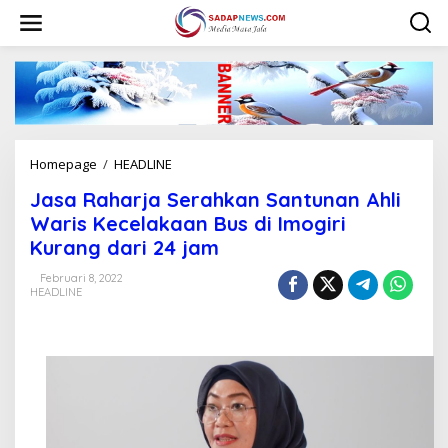
L
e
w
a
t
i
k
e
k
Homepage
/
HEADLINE
J
o
a
n
Jasa Raharja Serahkan Santunan Ahli
s
t
a
Waris Kecelakaan Bus di Imogiri
e
R
n
Kurang dari 24 jam
a
h
Februari 8, 2022
a
HEADLINE
r
j
a
S
e
r
a
h