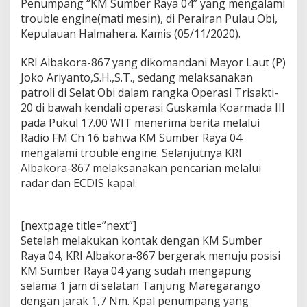
Penumpang “KM Sumber Raya 04” yang mengalami
v
a
trouble engine(mati mesin), di Perairan Pulau Obi,
k
Kepulauan Halmahera. Kamis (05/11/2020).
u
a
KRI Albakora-867 yang dikomandani Mayor Laut (P)
s
Joko Ariyanto,S.H.,S.T., sedang melaksanakan
i
K
patroli di Selat Obi dalam rangka Operasi Trisakti-
M
20 di bawah kendali operasi Guskamla Koarmada III
S
pada Pukul 17.00 WIT menerima berita melalui
U
Radio FM Ch 16 bahwa KM Sumber Raya 04
M
B
mengalami trouble engine. Selanjutnya KRI
E
Albakora-867 melaksanakan pencarian melalui
R
radar dan ECDIS kapal.
R
A
Y
[nextpage title=”next”]
A
0
Setelah melakukan kontak dengan KM Sumber
4
Raya 04, KRI Albakora-867 bergerak menuju posisi
KM Sumber Raya 04 yang sudah mengapung
selama 1 jam di selatan Tanjung Maregarango
dengan jarak 1,7 Nm. Kpal penumpang yang