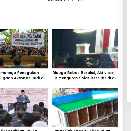
ul
f
Klam
Muhsi
Worl
pok
nin
d
Class
Unive
rsity"
Lemahnya Penegakan
Diduga Bebas Beraksi, Aktivitas
ugaan Aktivitas Judi di
JB Menguras Solar Bersubsidi di
ung Tuai Sorotan
Bojonegoro Jadi Sorotan Warga
Perintahkan Jaksa
Lapor Pak Kapolri…! Perjudian