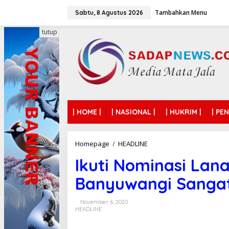
L
Tambahkan Menu
e
Sabtu, 8 Agustus 2026
w
a
tutup
t
i
k
e
k
o
n
t
| HOME |
| NASIONAL |
| HUKRIM |
| PE
e
n
Homepage
/
HEADLINE
I
k
Ikuti Nominasi Lana
u
t
Banyuwangi Sangat
i
N
o
November 6, 2020
m
HEADLINE
i
n