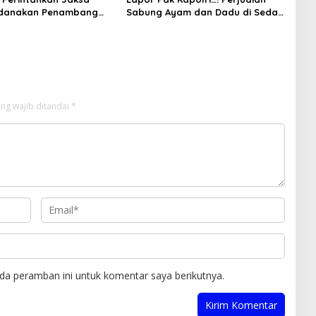
idanakan Penambang
Sabung Ayam dan Dadu di Sedati
Sidoarjo Buka Kembali, Diduga
Libatkan Oknum Aparat dan
Media
ng wajib ditandai
*
da peramban ini untuk komentar saya berikutnya.