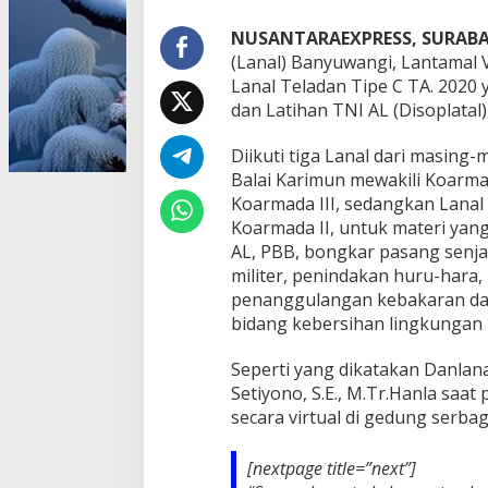
a
s
NUSANTARAEXPRESS, SURABA
i
(Lanal) Banyuwangi, Lantamal 
L
Lanal Teladan Tipe C TA. 2020
a
dan Latihan TNI AL (Disoplatal)
n
a
l
Diikuti tiga Lanal dari masing
T
Balai Karimun mewakili Koarmad
e
Koarmada III, sedangkan Lanal
l
Koarmada II, untuk materi yan
a
AL, PBB, bongkar pasang sen
d
a
militer, penindakan huru-hara
n
penanggulangan kebakaran dan u
,
bidang kebersihan lingkungan
P
r
Seperti yang dikatakan Danlana
a
j
Setiyono, S.E., M.Tr.Hanla saat
u
secara virtual di gedung serb
r
i
t
[nextpage title=”next”]
L