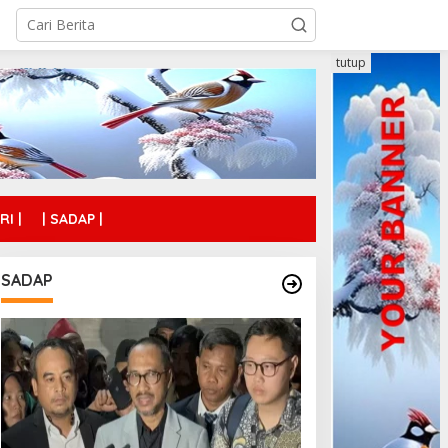
tutup
RI |
| SADAP |
SADAP