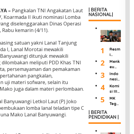
| BERITA
YA –
Pangkalan TNI Angakatan Laut
NASIONAL|
V, Koarmada II ikuti nominasi Lomba
 yang diselenggarakan Dinas Operasi
, Rabu kemarin (4/11).
-masing satuan yakni Lanal Tanjung
1
a I, Lanal Morotai mewakili
Resm
i
 Banyuwangi ditunjuk mewakili
Dilan
2
Menk
g dilombakan meliputi PDD Khas TNI
tik
eu
jata, persemayaman dan pemakaman
Jadi
Purb
3
Indo
, pertahanan pangkalan,
Kepa
aya
nesia
la
ji materi sofware, selain itu
Ultim
Berd
4
Komi
KSP,
 Mako juga dalam materi perlombaan.
atum
uka:
si III
Dudu
Peng
Mant
DPR
5
ng
MK
usah
an
l Banyuwangi Letkol Laut (P) Joko
Hasil
Janji
Tega
a
Wakil
 pembukaan lomba lanal teladan tipe C
kan
Pang
skan
Roko
Presi
| BERITA
“8
kas
aguna Mako Lanal Banyuwangi.
Wart
k
PENDIDIKAN |
den
Poin
Birok
awan
Ilega
Try
Perc
rasi
Tak
l:
Sutri
epat
dan
Bisa
Masu
sno