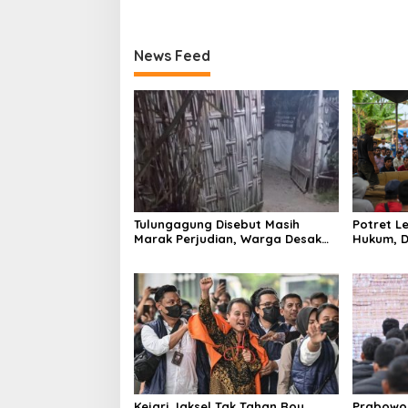
News Feed
Tulungagung Disebut Masih
Potret 
Marak Perjudian, Warga Desak
Hukum, D
Penindakan Tegas hingga Usut
Tulungag
Dugaan Beking
Kejari Jaksel Tak Tahan Roy
Prabowo 