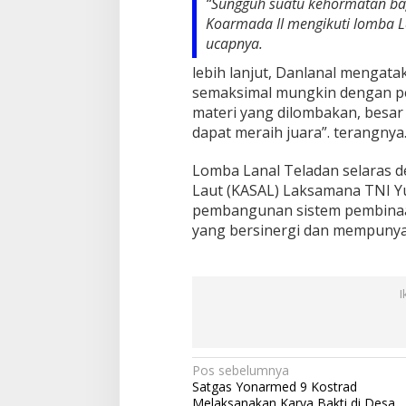
“Sungguh suatu kehormatan bag
a
Koarmada II mengikuti lomba La
n
ucapnya.
a
l
lebih lanjut, Danlanal mengat
B
semaksimal mungkin dengan p
a
materi yang dilombakan, besa
n
y
dapat meraih juara”. terangnya
u
w
Lomba Lanal Teladan selaras d
a
Laut (KASAL) Laksamana TNI Yu
n
pembangunan sistem pembinaa
g
i
yang bersinergi dan mempunyai i
S
a
n
g
I
a
t
A
n
N
Pos sebelumnya
t
Satgas Yonarmed 9 Kostrad
u
a
Melaksanakan Karya Bakti di Desa
s