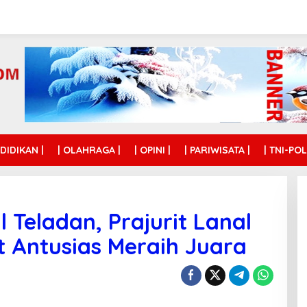
NDIDIKAN |
| OLAHRAGA |
| OPINI |
| PARIWISATA |
| TNI-POL
l Teladan, Prajurit Lanal
 Antusias Meraih Juara