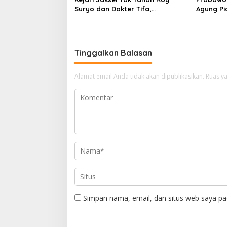
Suryo dan Dokter Tifa,
Agung P
Pertimbangkan Jaminan
Ilegal
Keluarga dan Kepastian Hukum
Tinggalkan Balasan
Alamat email Anda tidak akan dipublikasikan.
Ruas ya
Simpan nama, email, dan situs web saya pa