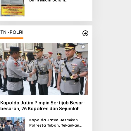
Pertambangan Ilegal di Kab.
Blitar yang Masih Tetap
Beroperasi
TNI-POLRI
Kapolda Jatim Pimpin Sertijab Besar-
besaran, 26 Kapolres dan Sejumlah
Pejabat Utama Berganti
Kapolda Jatim Resmikan
Polresta Tuban, Tekankan
Peningkatan Profesionalisme