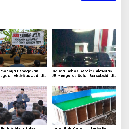
Lemahnya Penegakan
Diduga Bebas Beraksi, Aktivitas
ugaan Aktivitas Judi di
JB Menguras Solar Bersubsidi di
ung Tuai Sorotan
Bojonegoro Jadi Sorotan Warga
Perintahkan Jaksa
Lapor Pak Kapolri…! Perjudian