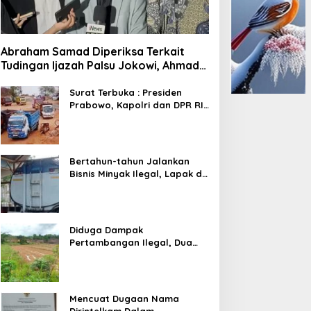
Abraham Samad Diperiksa Terkait
Tudingan Ijazah Palsu Jokowi, Ahmad
Khozinudin: Polisi Main Pasal Karet
Surat Terbuka : Presiden
Prabowo, Kapolri dan DPR RI
Mohon Segera Ditindak
Pelaku Pertambangan Ilegal
di Tuban
Bertahun-tahun Jalankan
Bisnis Minyak Ilegal, Lapak di
Kecamatan Kedewan Tetap
Aman
Diduga Dampak
Pertambangan Ilegal, Dua
Kali Jalan Desa Putus
Mencuat Dugaan Nama
Dirintelkam Dalam