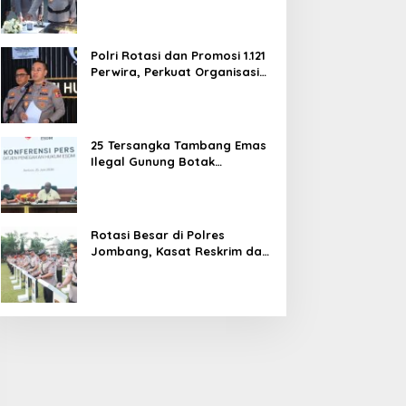
dan Pelayanan Publik
Polri Rotasi dan Promosi 1.121
Perwira, Perkuat Organisasi
dan Pelayanan hingga
Pembentukan Polresta IKN
25 Tersangka Tambang Emas
Ilegal Gunung Botak
Ditetapkan, Mayoritas WN
China
Rotasi Besar di Polres
Jombang, Kasat Reskrim dan
Delapan Kapolsek Berganti