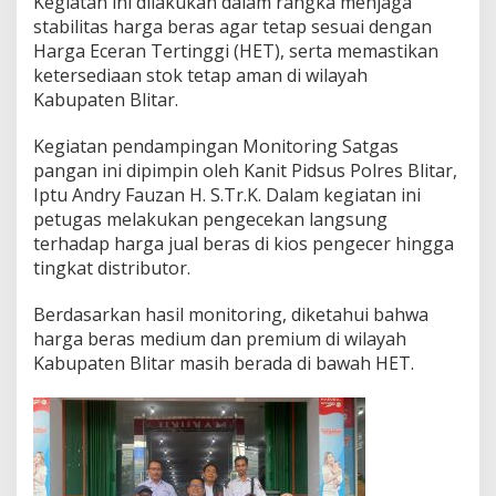
Kegiatan ini dilakukan dalam rangka menjaga
B
stabilitas harga beras agar tetap sesuai dengan
a
d
Harga Eceran Tertinggi (HET), serta memastikan
a
ketersediaan stok tetap aman di wilayah
n
Kabupaten Blitar.
P
a
Kegiatan pendampingan Monitoring Satgas
n
g
pangan ini dipimpin oleh Kanit Pidsus Polres Blitar,
a
Iptu Andry Fauzan H. S.Tr.K. Dalam kegiatan ini
n
petugas melakukan pengecekan langsung
N
terhadap harga jual beras di kios pengecer hingga
a
s
tingkat distributor.
i
o
Berdasarkan hasil monitoring, diketahui bahwa
n
harga beras medium dan premium di wilayah
a
Kabupaten Blitar masih berada di bawah HET.
l
M
e
l
a
k
s