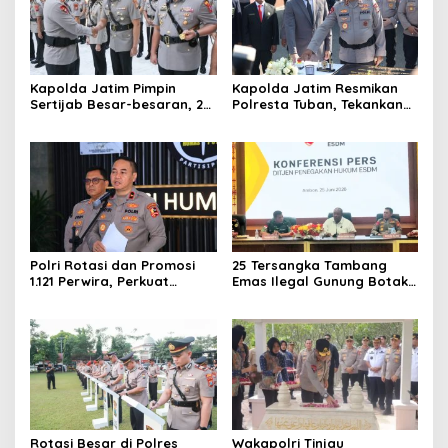
Kapolda Jatim Pimpin
Kapolda Jatim Resmikan
Sertijab Besar-besaran, 26
Polresta Tuban, Tekankan
Kapolres dan Sejumlah
Peningkatan
Pejabat Utama Berganti
Profesionalisme dan
Pelayanan Publik
Polri Rotasi dan Promosi
25 Tersangka Tambang
1.121 Perwira, Perkuat
Emas Ilegal Gunung Botak
Organisasi dan Pelayanan
Ditetapkan, Mayoritas WN
hingga Pembentukan
China
Polresta IKN
Rotasi Besar di Polres
Wakapolri Tinjau