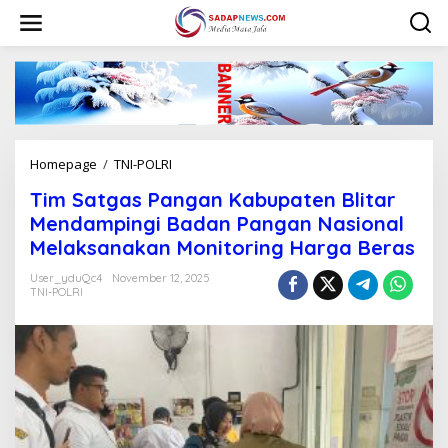
L
e
w
a
t
i
k
e
k
Homepage
/
TNI-POLRI
T
o
i
n
Tim Satgas Pangan Kabupaten Blitar
m
t
S
Mendampingi Badan Pangan Nasional
e
a
n
Melaksanakan Monitoring Harga Beras
t
g
User_yduQc4
November 12, 2025
a
TNI-POLRI
s
P
a
n
g
a
n
K