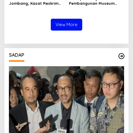
Jombang, Kasat Reskrim
Pembangunan Museum
dan Delapan Kapolsek
Marsinah, Polres Nganjuk
Berganti
Siagakan Ratusan Personel
View More
SADAP