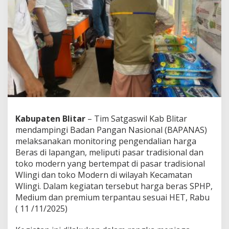
a
b
u
p
a
t
e
n
B
l
i
t
a
Kabupaten Blitar
– Tim Satgaswil Kab Blitar
r
mendampingi Badan Pangan Nasional (BAPANAS)
M
e
melaksanakan monitoring pengendalian harga
n
Beras di lapangan, meliputi pasar tradisional dan
d
toko modern yang bertempat di pasar tradisional
a
Wlingi dan toko Modern di wilayah Kecamatan
m
Wlingi. Dalam kegiatan tersebut harga beras SPHP,
p
i
Medium dan premium terpantau sesuai HET, Rabu
n
( 11 /11/2025)
g
i