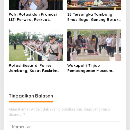
Polri Rotasi dan Promosi
25 Tersangka Tambang
1.121 Perwira, Perkuat
Emas Ilegal Gunung Botak
Organisasi dan Pelayanan
Ditetapkan, Mayoritas WN
hingga Pembentukan
China
Polresta IKN
Rotasi Besar di Polres
Wakapolri Tinjau
Jombang, Kasat Reskrim
Pembangunan Museum
dan Delapan Kapolsek
Marsinah, Polres Nganjuk
Berganti
Siagakan Ratusan Personel
Tinggalkan Balasan
Alamat email Anda tidak akan dipublikasikan.
Ruas yang wajib
ditandai
*