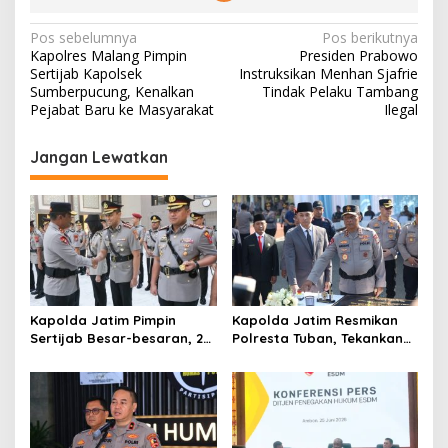
N
Pos sebelumnya
Pos berikutnya
Kapolres Malang Pimpin
Presiden Prabowo
a
Sertijab Kapolsek
Instruksikan Menhan Sjafrie
v
Sumberpucung, Kenalkan
Tindak Pelaku Tambang
Pejabat Baru ke Masyarakat
Ilegal
i
g
Jangan Lewatkan
a
s
i
p
o
s
Kapolda Jatim Pimpin
Kapolda Jatim Resmikan
Sertijab Besar-besaran, 26
Polresta Tuban, Tekankan
Kapolres dan Sejumlah
Peningkatan
Pejabat Utama Berganti
Profesionalisme dan
Pelayanan Publik