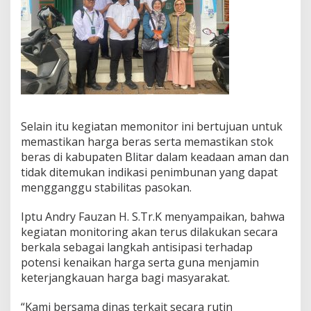
a
n
a
k
a
n
M
o
n
i
Selain itu kegiatan memonitor ini bertujuan untuk
t
memastikan harga beras serta memastikan stok
o
r
beras di kabupaten Blitar dalam keadaan aman dan
i
tidak ditemukan indikasi penimbunan yang dapat
n
mengganggu stabilitas pasokan.
g
H
Iptu Andry Fauzan H. S.Tr.K menyampaikan, bahwa
a
r
kegiatan monitoring akan terus dilakukan secara
g
berkala sebagai langkah antisipasi terhadap
a
potensi kenaikan harga serta guna menjamin
B
keterjangkauan harga bagi masyarakat.
e
r
a
“Kami bersama dinas terkait secara rutin