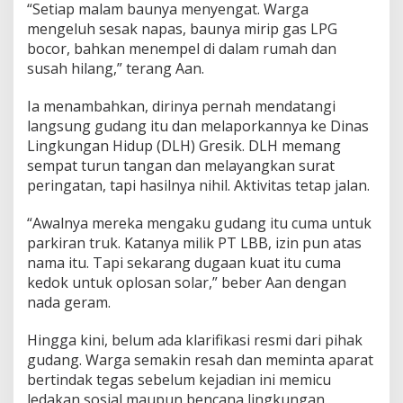
“Setiap malam baunya menyengat. Warga
d
u
mengeluh sesak napas, baunya mirip gas LPG
g
bocor, bahkan menempel di dalam rumah dan
a
susah hilang,” terang Aan.
S
u
Ia menambahkan, dirinya pernah mendatangi
m
b
langsung gudang itu dan melaporkannya ke Dinas
e
Lingkungan Hidup (DLH) Gresik. DLH memang
r
sempat turun tangan dan melayangkan surat
B
peringatan, tapi hasilnya nihil. Aktivitas tetap jalan.
a
u
M
“Awalnya mereka mengaku gudang itu cuma untuk
e
parkiran truk. Katanya milik PT LBB, izin pun atas
n
nama itu. Tapi sekarang dugaan kuat itu cuma
y
kedok untuk oplosan solar,” beber Aan dengan
e
n
nada geram.
g
a
Hingga kini, belum ada klarifikasi resmi dari pihak
t
gudang. Warga semakin resah dan meminta aparat
bertindak tegas sebelum kejadian ini memicu
ledakan sosial maupun bencana lingkungan.