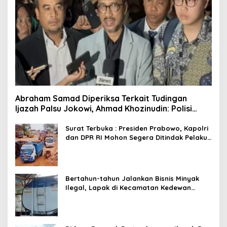
Abraham Samad Diperiksa Terkait Tudingan
Ijazah Palsu Jokowi, Ahmad Khozinudin: Polisi
Main Pasal Karet
Surat Terbuka : Presiden Prabowo, Kapolri
dan DPR RI Mohon Segera Ditindak Pelaku
Pertambangan Ilegal di Tuban
Bertahun-tahun Jalankan Bisnis Minyak
Ilegal, Lapak di Kecamatan Kedewan
Tetap Aman