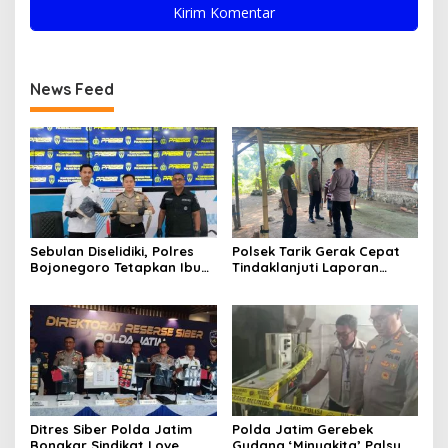
News Feed
Sebulan Diselidiki, Polres
Polsek Tarik Gerak Cepat
Bojonegoro Tetapkan Ibu
Tindaklanjuti Laporan
Rumah Tangga sebagai
Dugaan Sabung Ayam,
Tersangka Dugaan Aborsi
Hasil Pengecekan Nihil
Aktivitas Perjudian
Ditres Siber Polda Jatim
Polda Jatim Gerebek
Bongkar Sindikat Love
Gudang ‘Minyakita’ Palsu di