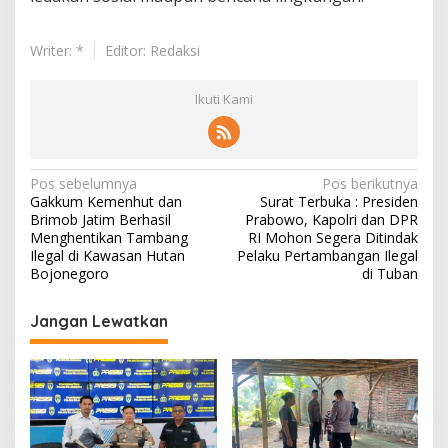
Writer: *
Editor: Redaksi
Ikuti Kami
N
Pos sebelumnya
Pos berikutnya
Gakkum Kemenhut dan
Surat Terbuka : Presiden
a
Brimob Jatim Berhasil
Prabowo, Kapolri dan DPR
v
Menghentikan Tambang
RI Mohon Segera Ditindak
Ilegal di Kawasan Hutan
Pelaku Pertambangan Ilegal
i
Bojonegoro
di Tuban
g
Jangan Lewatkan
a
s
i
p
o