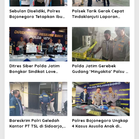
s
Sebulan Diselidiki, Polres
Polsek Tarik Gerak Cepat
Bojonegoro Tetapkan Ibu
Tindaklanjuti Laporan
Rumah Tangga sebagai
Dugaan Sabung Ayam,
Tersangka Dugaan Aborsi
Hasil Pengecekan Nihil
Aktivitas Perjudian
Ditres Siber Polda Jatim
Polda Jatim Gerebek
Bongkar Sindikat Love
Gudang ‘Minyakita’ Palsu di
Scamming Internasional,
Sidoarjo, Takaran Dikurangi
Libatkan WNA Ghana dan
dan Tak Berizin
Pantai Gading
Bareskrim Polri Geledah
Polres Bojonegoro Ungkap
Kantor PT TSL di Sidoarjo,
4 Kasus Asusila Anak di
Bongkar Jaringan Impor
Bawah Umur, 7 Tersangka
HP Ilegal Senilai Rp235
Diamankan