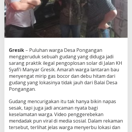
a
n
M
e
n
g
g
e
r
u
Gresik
– Puluhan warga Desa Pongangan
d
menggeruduk sebuah gudang yang diduga jadi
u
sarang praktik ilegal pengoplosan solar di Jalan KH
k
Syafi’i Manyar Gresik. Amarah warga lantaran bau
G
menyengat mirip gas bocor dan debu hitam dari
u
d
gudang yang lokasinya tidak jauh dari Balai Desa
a
Pongangan.
n
g
Gudang mencurigakan itu tak hanya bikin napas
P
sesak, tapi juga jadi ancaman nyata bagi
r
a
keselamatan warga. Video penggerebekan
k
mendadak pun viral di media sosial. Dalam rekaman
t
tersebut, terlihat jelas warga menyerbu lokasi dan
i