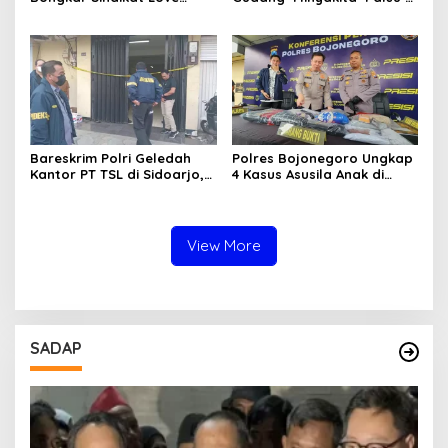
Scamming Internasional,
Sidoarjo, Takaran Dikurangi
Libatkan WNA Ghana dan
dan Tak Berizin
Pantai Gading
Bareskrim Polri Geledah
Polres Bojonegoro Ungkap
Kantor PT TSL di Sidoarjo,
4 Kasus Asusila Anak di
Bongkar Jaringan Impor
Bawah Umur, 7 Tersangka
HP Ilegal Senilai Rp235
Diamankan
Miliar
View More
SADAP