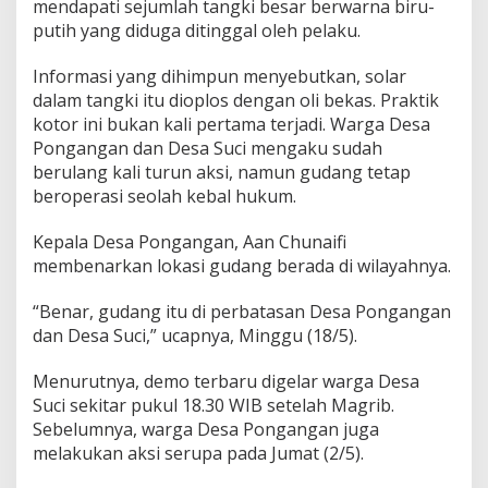
mendapati sejumlah tangki besar berwarna biru-
k
P
putih yang diduga ditinggal oleh pelaku.
e
n
Informasi yang dihimpun menyebutkan, solar
g
dalam tangki itu dioplos dengan oli bekas. Praktik
o
kotor ini bukan kali pertama terjadi. Warga Desa
p
l
Pongangan dan Desa Suci mengaku sudah
o
berulang kali turun aksi, namun gudang tetap
s
beroperasi seolah kebal hukum.
a
n
Kepala Desa Pongangan, Aan Chunaifi
S
o
membenarkan lokasi gudang berada di wilayahnya.
l
a
“Benar, gudang itu di perbatasan Desa Pongangan
r
dan Desa Suci,” ucapnya, Minggu (18/5).
I
l
Menurutnya, demo terbaru digelar warga Desa
e
g
Suci sekitar pukul 18.30 WIB setelah Magrib.
a
Sebelumnya, warga Desa Pongangan juga
l
melakukan aksi serupa pada Jumat (2/5).
D
i