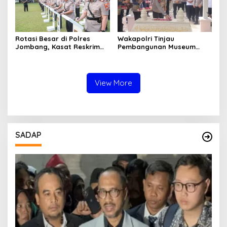
Rotasi Besar di Polres
Wakapolri Tinjau
Jombang, Kasat Reskrim
Pembangunan Museum
dan Delapan Kapolsek
Marsinah, Polres Nganjuk
Berganti
Siagakan Ratusan Personel
View More
SADAP