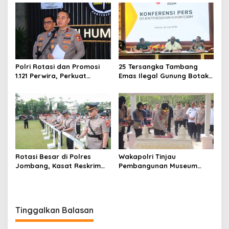
Pejabat Utama Berganti
Profesionalisme dan
Pelayanan Publik
Polri Rotasi dan Promosi
25 Tersangka Tambang
1.121 Perwira, Perkuat
Emas Ilegal Gunung Botak
Organisasi dan Pelayanan
Ditetapkan, Mayoritas WN
hingga Pembentukan
China
Polresta IKN
Rotasi Besar di Polres
Wakapolri Tinjau
Jombang, Kasat Reskrim
Pembangunan Museum
dan Delapan Kapolsek
Marsinah, Polres Nganjuk
Berganti
Siagakan Ratusan Personel
Tinggalkan Balasan