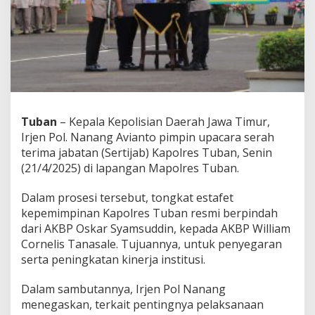
i
n
A
p
e
l
S
e
r
t
Tuban
– Kepala Kepolisian Daerah Jawa Timur,
i
Irjen Pol. Nanang Avianto pimpin upacara serah
j
terima jabatan (Sertijab) Kapolres Tuban, Senin
a
(21/4/2025) di lapangan Mapolres Tuban.
b
K
a
Dalam prosesi tersebut, tongkat estafet
p
kepemimpinan Kapolres Tuban resmi berpindah
o
dari AKBP Oskar Syamsuddin, kepada AKBP William
l
Cornelis Tanasale. Tujuannya, untuk penyegaran
r
e
serta peningkatan kinerja institusi.
s
T
Dalam sambutannya, Irjen Pol Nanang
u
menegaskan, terkait pentingnya pelaksanaan
b