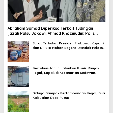
Abraham Samad Diperiksa Terkait Tudingan
Ijazah Palsu Jokowi, Ahmad Khozinudin: Polisi
Main Pasal Karet
Surat Terbuka : Presiden Prabowo, Kapolri
dan DPR RI Mohon Segera Ditindak Pelaku
Pertambangan Ilegal di Tuban
Bertahun-tahun Jalankan Bisnis Minyak
Ilegal, Lapak di Kecamatan Kedewan
Tetap Aman
Diduga Dampak Pertambangan Ilegal, Dua
Kali Jalan Desa Putus