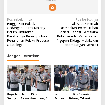
N
Pos sebelumnya
Pos berikutnya
Hingga Kini Polsek
Tak Kapok Pernah
a
Gedangan Polres Malang
Diamankan Polres Tuban
v
Belum Umumkan
dan di Panggil Bareskrim
Berakhirnya Penangguhan
Polri, Beredar Kabar Kades
i
Penahanan Pelaku Produsen
Ngepon Diduga Melakukan
Obat Ilegal
Pertambangan Kembali
g
a
Jangan Lewatkan
s
i
p
o
s
Kapolda Jatim Pimpin
Kapolda Jatim Resmikan
Sertijab Besar-besaran, 26
Polresta Tuban, Tekankan
Kapolres dan Sejumlah
Peningkatan