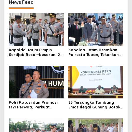
News Feed
Kapolda Jatim Pimpin
Kapolda Jatim Resmikan
Sertijab Besar-besaran, 26
Polresta Tuban, Tekankan
Kapolres dan Sejumlah
Peningkatan
Pejabat Utama Berganti
Profesionalisme dan
Pelayanan Publik
Polri Rotasi dan Promosi
25 Tersangka Tambang
1.121 Perwira, Perkuat
Emas Ilegal Gunung Botak
Organisasi dan Pelayanan
Ditetapkan, Mayoritas WN
hingga Pembentukan
China
Polresta IKN