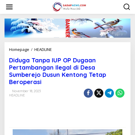
L
e
w
a
t
i
k
e
k
Homepage
/
HEADLINE
D
o
i
n
Diduga Tanpa IUP OP Dugaan
d
t
u
Pertambangan Ilegal di Desa
e
g
n
Sumberejo Dusun Kentong Tetap
a
Beroperasi
T
a
November 18, 2023
n
HEADLINE
p
a
I
U
P
O
P