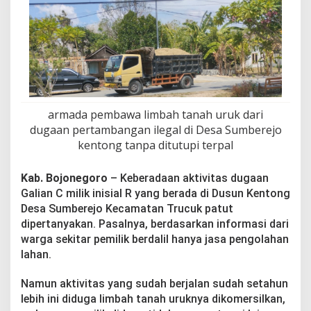
D
u
g
a
a
n
P
e
r
armada pembawa limbah tanah uruk dari
t
a
dugaan pertambangan ilegal di Desa Sumberejo
m
kentong tanpa ditutupi terpal
b
a
Kab. Bojonegoro
– Keberadaan aktivitas dugaan
n
g
Galian C milik inisial R yang berada di Dusun Kentong
a
Desa Sumberejo Kecamatan Trucuk patut
n
dipertanyakan. Pasalnya, berdasarkan informasi dari
I
warga sekitar pemilik berdalil hanya jasa pengolahan
l
e
lahan.
g
a
Namun aktivitas yang sudah berjalan sudah setahun
l
lebih ini diduga limbah tanah uruknya dikomersilkan,
d