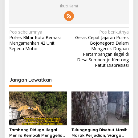
Ikuti Kami
N
Pos sebelumnya
Pos berikutnya
Polres Blitar Kota Berhasil
Gerak Cepat Jajaran Polres
a
Mengamankan 42 Unit
Bojonegoro Dalam
v
Sepeda Motor
Mengecek Dugaan
Pertambangan Ilegal di
i
Desa Sumberejo Kentong
Patut Diapresiasi
g
a
Jangan Lewatkan
s
i
p
o
s
Tambang Diduga Ilegal
Tulungagung Disebut Masih
Menilo Kembali Menggeliat,
Marak Perjudian, Warga