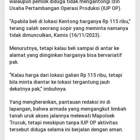
walaupun pemilik diduga tidak mengantongi Izin
i
D
Usaha Pertambangan Operasi Produksi (IUP OP).
e
s
“Apabila beli di lokasi Kentong harganya Rp 115 ribu,”
a
terang salah seorang sopir yang meminta namanya
S
tidak dimunculkan, Kamis (16/11/2023).
u
m
b
Menurutnya, tetapi kalau beli sampai di antar ke
e
alamat yang diinginkan harganya bisa bervariatif
r
pak.
e
j
“Kalau harga dari lokasi galian Rp 115 ribu, tetapi
o
D
bila minta diantar ke lokasi tergantung jauh
u
dekatnya pak,” imbuhnya.
s
u
Yang mengherankan, pantauan redaksi ini di
n
lapangan, bahwa armada yang mengangkut limbah
K
e
tanah uruk akses jalannya melewati Mapolsek
n
Trucuk, tetapi meskipun tanpa IUP OP aktivitas
t
tersebut diduga selama ini berjalan dengan aman.
o
n