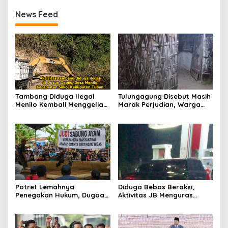
News Feed
Tambang Diduga Ilegal
Tulungagung Disebut Masih
Menilo Kembali Menggeliat,
Marak Perjudian, Warga
Aparat Bungkam? Publik
Desak Penindakan Tegas
Soroti Dugaan Pembiaran
hingga Usut Dugaan Beking
Potret Lemahnya
Diduga Bebas Beraksi,
Penegakan Hukum, Dugaan
Aktivitas JB Menguras
Aktivitas Judi di
Solar Bersubsidi di
Tulungagung Tuai Sorotan
Bojonegoro Jadi Sorotan
Warga