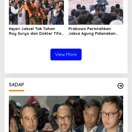
Kejari Jaksel Tak Tahan
Prabowo Perintahkan
Roy Suryo dan Dokter Tifa,
Jaksa Agung Pidanakan
Pertimbangkan Jaminan
Penambang Ilegal
Keluarga dan Kepastian
Hukum
View More
SADAP