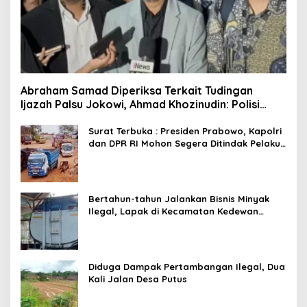
Abraham Samad Diperiksa Terkait Tudingan
Ijazah Palsu Jokowi, Ahmad Khozinudin: Polisi
Main Pasal Karet
Surat Terbuka : Presiden Prabowo, Kapolri
dan DPR RI Mohon Segera Ditindak Pelaku
Pertambangan Ilegal di Tuban
Bertahun-tahun Jalankan Bisnis Minyak
Ilegal, Lapak di Kecamatan Kedewan
Tetap Aman
Diduga Dampak Pertambangan Ilegal, Dua
Kali Jalan Desa Putus