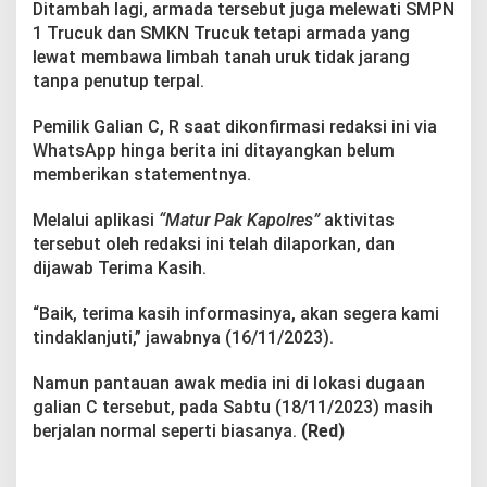
Ditambah lagi, armada tersebut juga melewati SMPN
g
T
1 Trucuk dan SMKN Trucuk tetapi armada yang
e
lewat membawa limbah tanah uruk tidak jarang
t
tanpa penutup terpal.
a
p
Pemilik Galian C, R saat dikonfirmasi redaksi ini via
B
e
WhatsApp hinga berita ini ditayangkan belum
r
memberikan statementnya.
o
p
Melalui aplikasi
“Matur Pak Kapolres”
aktivitas
e
tersebut oleh redaksi ini telah dilaporkan, dan
r
a
dijawab Terima Kasih.
s
i
“Baik, terima kasih informasinya, akan segera kami
tindaklanjuti,” jawabnya (16/11/2023).
Namun pantauan awak media ini di lokasi dugaan
galian C tersebut, pada Sabtu (18/11/2023) masih
berjalan normal seperti biasanya.
(Red)