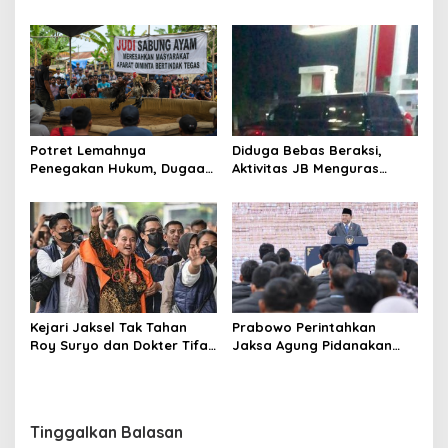
Aparat Bungkam? Publik
Desak Penindakan Tegas
Soroti Dugaan Pembiaran
hingga Usut Dugaan Beking
Potret Lemahnya
Diduga Bebas Beraksi,
Penegakan Hukum, Dugaan
Aktivitas JB Menguras
Aktivitas Judi di
Solar Bersubsidi di
Tulungagung Tuai Sorotan
Bojonegoro Jadi Sorotan
Warga
Kejari Jaksel Tak Tahan
Prabowo Perintahkan
Roy Suryo dan Dokter Tifa,
Jaksa Agung Pidanakan
Pertimbangkan Jaminan
Penambang Ilegal
Keluarga dan Kepastian
Hukum
Tinggalkan Balasan