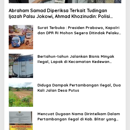
Abraham Samad Diperiksa Terkait Tudingan
Ijazah Palsu Jokowi, Ahmad Khozinudin: Polisi
Main Pasal Karet
Surat Terbuka : Presiden Prabowo, Kapolri
dan DPR RI Mohon Segera Ditindak Pelaku
Pertambangan Ilegal di Tuban
Bertahun-tahun Jalankan Bisnis Minyak
Ilegal, Lapak di Kecamatan Kedewan
Tetap Aman
Diduga Dampak Pertambangan Ilegal, Dua
Kali Jalan Desa Putus
Mencuat Dugaan Nama Dirintelkam Dalam
Pertambangan Ilegal di Kab. Blitar yang
Masih Tetap Beroperasi