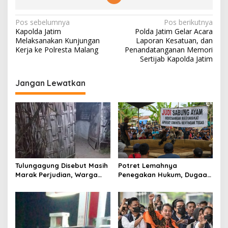
N
Pos sebelumnya
Pos berikutnya
Kapolda Jatim
Polda Jatim Gelar Acara
a
Melaksanakan Kunjungan
Laporan Kesatuan, dan
v
Kerja ke Polresta Malang
Penandatanganan Memori
Sertijab Kapolda Jatim
i
g
Jangan Lewatkan
a
s
i
p
o
s
Tulungagung Disebut Masih
Potret Lemahnya
Marak Perjudian, Warga
Penegakan Hukum, Dugaan
Desak Penindakan Tegas
Aktivitas Judi di
hingga Usut Dugaan Beking
Tulungagung Tuai Sorotan