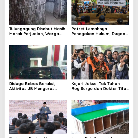
Tulungagung Disebut Masih
Potret Lemahnya
Marak Perjudian, Warga
Penegakan Hukum, Dugaan
Desak Penindakan Tegas
Aktivitas Judi di
hingga Usut Dugaan Beking
Tulungagung Tuai Sorotan
Diduga Bebas Beraksi,
Kejari Jaksel Tak Tahan
Aktivitas JB Menguras
Roy Suryo dan Dokter Tifa,
Solar Bersubsidi di
Pertimbangkan Jaminan
Bojonegoro Jadi Sorotan
Keluarga dan Kepastian
Warga
Hukum