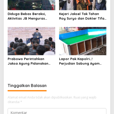
Diduga Bebas Beraksi,
Kejari Jaksel Tak Tahan
Aktivitas JB Menguras
Roy Suryo dan Dokter Tifa,
Solar Bersubsidi di
Pertimbangkan Jaminan
Bojonegoro Jadi Sorotan
Keluarga dan Kepastian
Warga
Hukum
Prabowo Perintahkan
Lapor Pak Kapolri…!
Jaksa Agung Pidanakan
Perjudian Sabung Ayam
Penambang Ilegal
dan Dadu di Sedati
Sidoarjo Buka Kembali,
Diduga Libatkan Oknum
Aparat dan Media
Tinggalkan Balasan
Alamat email Anda tidak akan dipublikasikan.
Ruas yang wajib
ditandai
*