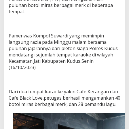
s
puluhan botol miras berbagai merk di beberapa
D
tempat.
a
l
a
m
R
Pamenwas Kompol Suwardi yang memimpin
a
langsung razia pada Minggu malam bersama
z
puluhan jajarannya dari pleton siaga Polres Kudus
i
a
mendatangi sejumlah tempat karaoke di wilayah
T
Kecamatan Jati Kabupaten Kudus,Senin
e
(16/10/2023).
m
p
a
t
K
Dari dua tempat karaoke yakin Cafe Kerangan dan
a
Cafe Black Love,petugas berhasil mengamankan 40
r
botol miras berbagai merk, dan 28 pemandu lagu.
a
o
k
e