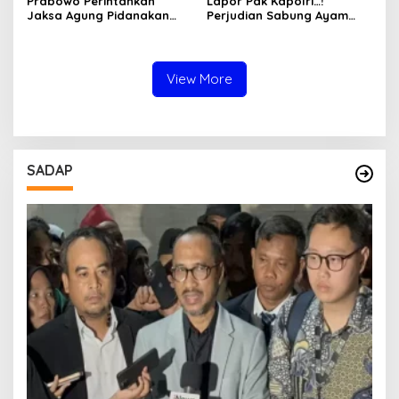
Prabowo Perintahkan
Lapor Pak Kapolri…!
Jaksa Agung Pidanakan
Perjudian Sabung Ayam
Penambang Ilegal
dan Dadu di Sedati
Sidoarjo Buka Kembali,
Diduga Libatkan Oknum
Aparat dan Media
View More
SADAP