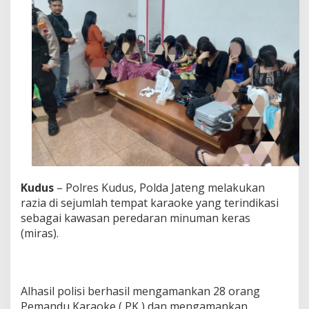
a
n
2
8
P
K
d
a
n
P
u
l
u
h
a
Kudus
– Polres Kudus, Polda Jateng melakukan
n
razia di sejumlah tempat karaoke yang terindikasi
B
o
sebagai kawasan peredaran minuman keras
t
(miras).
o
l
M
i
r
Alhasil polisi berhasil mengamankan 28 orang
a
Pemandu Karaoke ( PK ) dan mengamankan