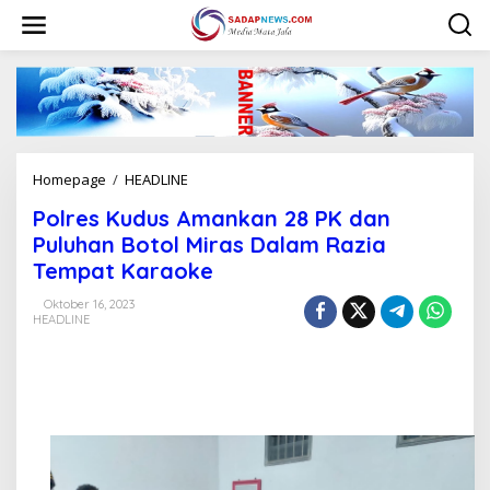
L
e
w
a
t
i
k
e
k
Homepage
/
HEADLINE
P
o
o
n
Polres Kudus Amankan 28 PK dan
l
t
r
Puluhan Botol Miras Dalam Razia
e
e
n
Tempat Karaoke
s
K
Oktober 16, 2023
u
HEADLINE
d
u
s
A
m
a
n
k