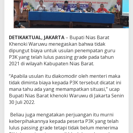
e
g
a
s
k
a
n
DETIKAKTUAL, JAKARTA
– Bupati Nias Barat
U
Khenoki Waruwu menegaskan bahwa tidak
s
u
dipungut biaya untuk usulan penempatan guru
l
P3K yang telah lulus passing grade pada tahun
a
2021 di wilayah Kabupaten Nias Barat.
n
P
“Apabila usulan itu diakomodir oleh menteri maka
e
n
tidak diminta biaya kepada P3K tersebut dicatat ini
e
mana tahu ada yang memampatkan situasi,” ucap
m
Bupati Nias Barat khenoki Waruwu di Jakarta Senin
p
30 Juli 2022.
a
t
a
Beliau juga mengatakan perjuangan itu murni
n
keberpihakannya kepada peserta P3K yang telah
P
lulus passing grade tetapi tidak belum menerima
3