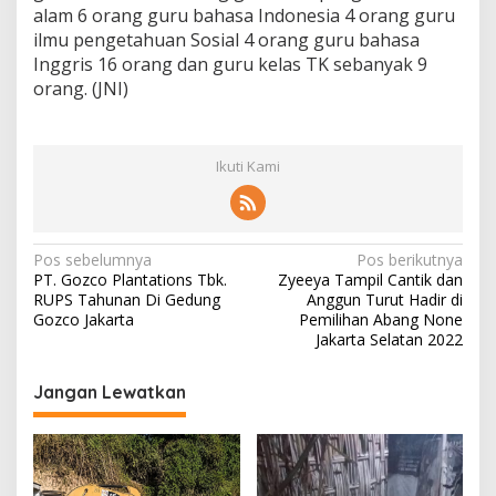
u
alam 6 orang guru bahasa Indonesia 4 orang guru
n
ilmu pengetahuan Sosial 4 orang guru bahasa
g
Inggris 16 orang dan guru kelas TK sebanyak 9
u
orang. (JNI)
t
B
i
a
Ikuti Kami
y
a
N
Pos sebelumnya
Pos berikutnya
PT. Gozco Plantations Tbk.
Zyeeya Tampil Cantik dan
a
RUPS Tahunan Di Gedung
Anggun Turut Hadir di
v
Gozco Jakarta
Pemilihan Abang None
Jakarta Selatan 2022
i
g
Jangan Lewatkan
a
s
i