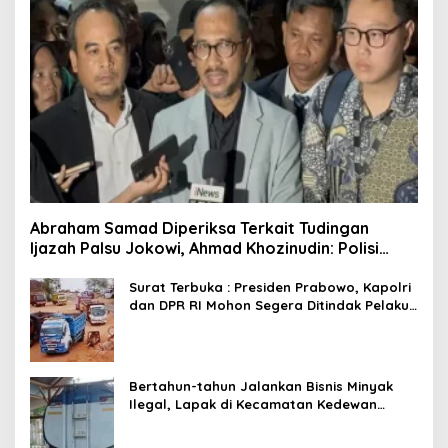
Abraham Samad Diperiksa Terkait Tudingan
Ijazah Palsu Jokowi, Ahmad Khozinudin: Polisi
Main Pasal Karet
Surat Terbuka : Presiden Prabowo, Kapolri
dan DPR RI Mohon Segera Ditindak Pelaku
Pertambangan Ilegal di Tuban
Bertahun-tahun Jalankan Bisnis Minyak
Ilegal, Lapak di Kecamatan Kedewan
Tetap Aman