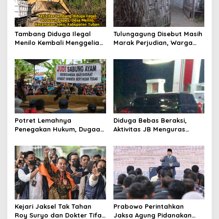
p
o
s
Tambang Diduga Ilegal
Tulungagung Disebut Masih
Menilo Kembali Menggeliat,
Marak Perjudian, Warga
Aparat Bungkam? Publik
Desak Penindakan Tegas
Soroti Dugaan Pembiaran
hingga Usut Dugaan Beking
Potret Lemahnya
Diduga Bebas Beraksi,
Penegakan Hukum, Dugaan
Aktivitas JB Menguras
Aktivitas Judi di
Solar Bersubsidi di
Tulungagung Tuai Sorotan
Bojonegoro Jadi Sorotan
Warga
Kejari Jaksel Tak Tahan
Prabowo Perintahkan
Roy Suryo dan Dokter Tifa,
Jaksa Agung Pidanakan