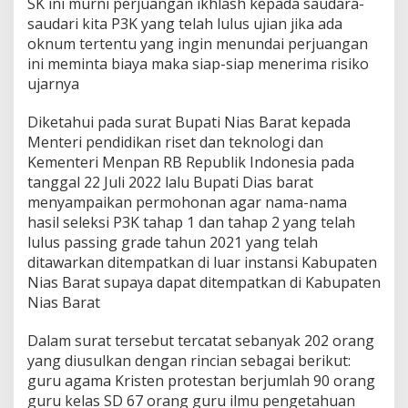
SK ini murni perjuangan ikhlash kepada saudara-
K
L
saudari kita P3K yang telah lulus ujian jika ada
u
oknum tertentu yang ingin menundai perjuangan
l
ini meminta biaya maka siap-siap menerima risiko
u
ujarnya
s
P
G
Diketahui pada surat Bupati Nias Barat kepada
T
Menteri pendidikan riset dan teknologi dan
a
Kementeri Menpan RB Republik Indonesia pada
h
tanggal 22 Juli 2022 lalu Bupati Dias barat
u
menyampaikan permohonan agar nama-nama
n
2
hasil seleksi P3K tahap 1 dan tahap 2 yang telah
0
lulus passing grade tahun 2021 yang telah
2
ditawarkan ditempatkan di luar instansi Kabupaten
1
Nias Barat supaya dapat ditempatkan di Kabupaten
T
i
Nias Barat
d
a
Dalam surat tersebut tercatat sebanyak 202 orang
k
yang diusulkan dengan rincian sebagai berikut:
D
guru agama Kristen protestan berjumlah 90 orang
i
p
guru kelas SD 67 orang guru ilmu pengetahuan