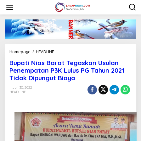
L
e
w
a
t
i
k
e
k
Homepage
/
HEADLINE
B
o
u
n
Bupati Nias Barat Tegaskan Usulan
p
t
a
Penempatan P3K Lulus PG Tahun 2021
e
t
n
Tidak Dipungut Biaya
i
N
Juli 30, 2022
i
HEADLINE
a
s
B
a
r
a
t
T