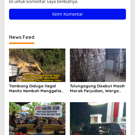
ini untuk komentar saya berikutnya.
News Feed
Tambang Diduga Ilegal
Tulungagung Disebut Masih
Menilo Kembali Menggeliat,
Marak Perjudian, Warga
Aparat Bungkam? Publik
Desak Penindakan Tegas
Soroti Dugaan Pembiaran
hingga Usut Dugaan Beking