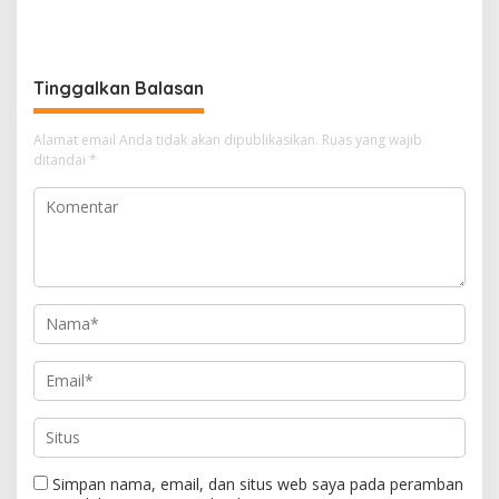
Pertimbangkan Jaminan
Penambang Ilegal
Keluarga dan Kepastian
Hukum
Tinggalkan Balasan
Alamat email Anda tidak akan dipublikasikan.
Ruas yang wajib
ditandai
*
Simpan nama, email, dan situs web saya pada peramban