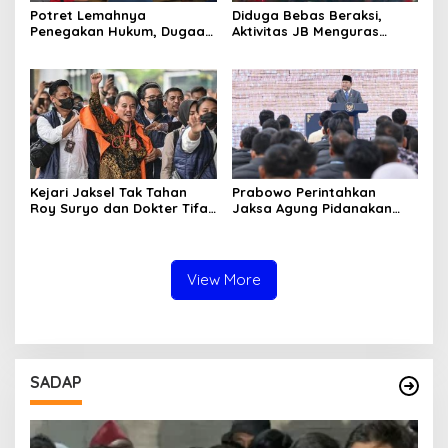
Potret Lemahnya
Diduga Bebas Beraksi,
Penegakan Hukum, Dugaan
Aktivitas JB Menguras
Aktivitas Judi di
Solar Bersubsidi di
Tulungagung Tuai Sorotan
Bojonegoro Jadi Sorotan
Warga
Kejari Jaksel Tak Tahan
Prabowo Perintahkan
Roy Suryo dan Dokter Tifa,
Jaksa Agung Pidanakan
Pertimbangkan Jaminan
Penambang Ilegal
Keluarga dan Kepastian
Hukum
View More
SADAP