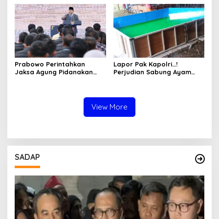
Bojonegoro Jadi Sorotan
Keluarga dan Kepastian
Warga
Hukum
Prabowo Perintahkan
Lapor Pak Kapolri…!
Jaksa Agung Pidanakan
Perjudian Sabung Ayam
Penambang Ilegal
dan Dadu di Sedati
Sidoarjo Buka Kembali,
Diduga Libatkan Oknum
Aparat dan Media
View More
SADAP