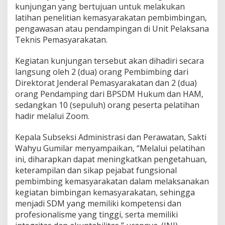
e
kunjungan yang bertujuan untuk melakukan
r
latihan penelitian kemasyarakatan pembimbingan,
s
pengawasan atau pendampingan di Unit Pelaksana
a
Teknis Pemasyarakatan.
m
a
B
Kegiatan kunjungan tersebut akan dihadiri secara
P
langsung oleh 2 (dua) orang Pembimbing dari
S
Direktorat Jenderal Pemasyarakatan dan 2 (dua)
D
orang Pendamping dari BPSDM Hukum dan HAM,
M
H
sedangkan 10 (sepuluh) orang peserta pelatihan
u
hadir melalui Zoom.
k
u
Kepala Subseksi Administrasi dan Perawatan, Sakti
m
Wahyu Gumilar menyampaikan, “Melalui pelatihan
d
a
ini, diharapkan dapat meningkatkan pengetahuan,
n
keterampilan dan sikap pejabat fungsional
H
pembimbing kemasyarakatan dalam melaksanakan
a
kegiatan bimbingan kemasyarakatan, sehingga
m
G
menjadi SDM yang memiliki kompetensi dan
e
profesionalisme yang tinggi, serta memiliki
l