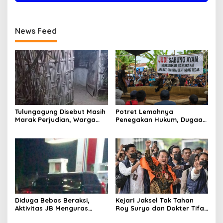
News Feed
Tulungagung Disebut Masih
Potret Lemahnya
Marak Perjudian, Warga
Penegakan Hukum, Dugaan
Desak Penindakan Tegas
Aktivitas Judi di
hingga Usut Dugaan Beking
Tulungagung Tuai Sorotan
Diduga Bebas Beraksi,
Kejari Jaksel Tak Tahan
Aktivitas JB Menguras
Roy Suryo dan Dokter Tifa,
Solar Bersubsidi di
Pertimbangkan Jaminan