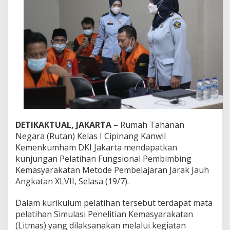
w
i
l
K
e
m
e
n
k
u
m
h
a
m
DETIKAKTUAL, JAKARTA
– Rumah Tahanan
D
Negara (Rutan) Kelas I Cipinang Kanwil
K
Kemenkumham DKI Jakarta mendapatkan
I
kunjungan Pelatihan Fungsional Pembimbing
J
a
Kemasyarakatan Metode Pembelajaran Jarak Jauh
k
Angkatan XLVII, Selasa (19/7).
a
r
Dalam kurikulum pelatihan tersebut terdapat mata
t
pelatihan Simulasi Penelitian Kemasyarakatan
a
B
(Litmas) yang dilaksanakan melalui kegiatan