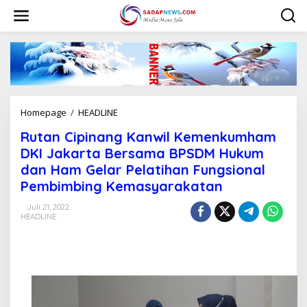
L
e
w
a
t
i
k
e
k
Homepage
/
HEADLINE
R
o
u
n
Rutan Cipinang Kanwil Kemenkumham
t
t
a
DKI Jakarta Bersama BPSDM Hukum
e
n
n
dan Ham Gelar Pelatihan Fungsional
C
Pembimbing Kemasyarakatan
i
p
Juli 21, 2022
i
HEADLINE
n
a
n
g
K
a
n