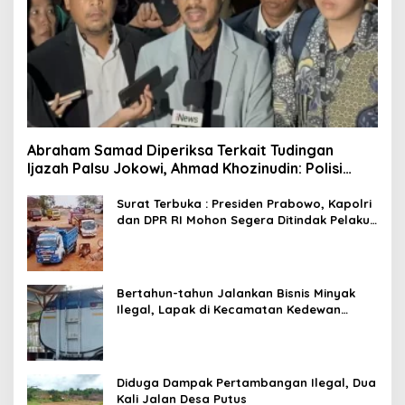
Abraham Samad Diperiksa Terkait Tudingan
Ijazah Palsu Jokowi, Ahmad Khozinudin: Polisi
Main Pasal Karet
Surat Terbuka : Presiden Prabowo, Kapolri
dan DPR RI Mohon Segera Ditindak Pelaku
Pertambangan Ilegal di Tuban
Bertahun-tahun Jalankan Bisnis Minyak
Ilegal, Lapak di Kecamatan Kedewan
Tetap Aman
Diduga Dampak Pertambangan Ilegal, Dua
Kali Jalan Desa Putus