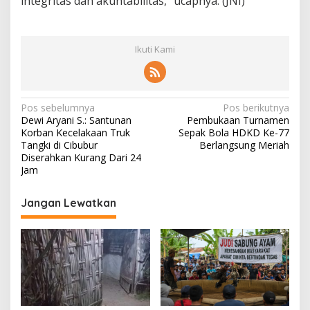
integritas dan akuntabilitas,” ucapnya. (JNI)
a
r
P
e
Ikuti Kami
l
a
t
i
h
N
Pos sebelumnya
Pos berikutnya
a
Dewi Aryani S.: Santunan
Pembukaan Turnamen
a
n
Korban Kecelakaan Truk
Sepak Bola HDKD Ke-77
F
v
Tangki di Cibubur
Berlangsung Meriah
u
Diserahkan Kurang Dari 24
i
n
Jam
g
g
s
Jangan Lewatkan
a
i
o
s
n
i
a
l
p
P
e
o
m
s
b