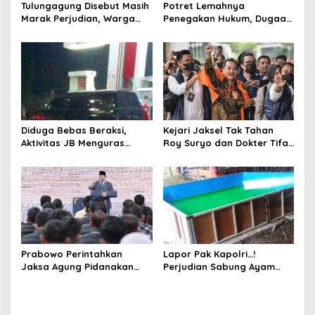
Tulungagung Disebut Masih
Potret Lemahnya
i
Marak Perjudian, Warga
Penegakan Hukum, Dugaan
m
Desak Penindakan Tegas
Aktivitas Judi di
b
hingga Usut Dugaan Beking
Tulungagung Tuai Sorotan
i
n
g
K
e
m
a
Diduga Bebas Beraksi,
Kejari Jaksel Tak Tahan
s
Aktivitas JB Menguras
Roy Suryo dan Dokter Tifa,
y
Solar Bersubsidi di
Pertimbangkan Jaminan
a
Bojonegoro Jadi Sorotan
Keluarga dan Kepastian
r
Warga
Hukum
a
k
a
t
a
n
Prabowo Perintahkan
Lapor Pak Kapolri…!
Jaksa Agung Pidanakan
Perjudian Sabung Ayam
Penambang Ilegal
dan Dadu di Sedati
Sidoarjo Buka Kembali,
Diduga Libatkan Oknum