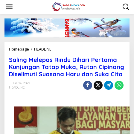
L
e
w
a
t
i
k
e
k
Homepage
/
HEADLINE
S
o
a
n
Saling Melepas Rindu Dihari Pertama
l
t
i
Kunjungan Tatap Muka, Rutan Cipinang
e
n
n
Diselimuti Suasana Haru dan Suka Cita
g
M
Juli 14, 2022
e
HEADLINE
l
e
p
a
s
R
i
n