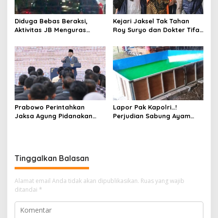
Diduga Bebas Beraksi,
Kejari Jaksel Tak Tahan
Aktivitas JB Menguras
Roy Suryo dan Dokter Tifa,
Solar Bersubsidi di
Pertimbangkan Jaminan
Bojonegoro Jadi Sorotan
Keluarga dan Kepastian
Warga
Hukum
Prabowo Perintahkan
Lapor Pak Kapolri…!
Jaksa Agung Pidanakan
Perjudian Sabung Ayam
Penambang Ilegal
dan Dadu di Sedati
Sidoarjo Buka Kembali,
Diduga Libatkan Oknum
Aparat dan Media
Tinggalkan Balasan
Alamat email Anda tidak akan dipublikasikan.
Ruas yang wajib
ditandai
*