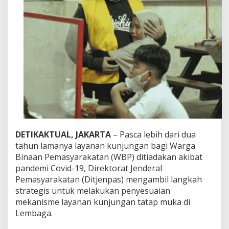
d
u
D
i
h
a
r
i
P
e
r
t
a
m
a
DETIKAKTUAL, JAKARTA
– Pasca lebih dari dua
K
tahun lamanya layanan kunjungan bagi Warga
u
Binaan Pemasyarakatan (WBP) ditiadakan akibat
n
pandemi Covid-19, Direktorat Jenderal
j
u
Pemasyarakatan (Ditjenpas) mengambil langkah
n
strategis untuk melakukan penyesuaian
g
mekanisme layanan kunjungan tatap muka di
a
Lembaga.
n
T