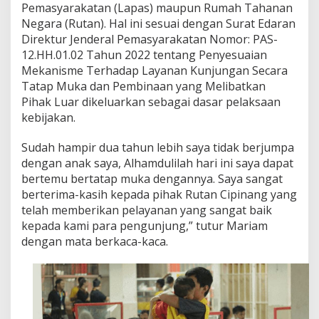
a
Pemasyarakatan (Lapas) maupun Rumah Tahanan
t
Negara (Rutan). Hal ini sesuai dengan Surat Edaran
a
Direktur Jenderal Pemasyarakatan Nomor: PAS-
p
12.HH.01.02 Tahun 2022 tentang Penyesuaian
M
u
Mekanisme Terhadap Layanan Kunjungan Secara
k
Tatap Muka dan Pembinaan yang Melibatkan
a
Pihak Luar dikeluarkan sebagai dasar pelaksaan
,
kebijakan.
R
u
t
Sudah hampir dua tahun lebih saya tidak berjumpa
a
dengan anak saya, Alhamdulilah hari ini saya dapat
n
bertemu bertatap muka dengannya. Saya sangat
C
berterima-kasih kepada pihak Rutan Cipinang yang
i
telah memberikan pelayanan yang sangat baik
p
i
kepada kami para pengunjung,” tutur Mariam
n
dengan mata berkaca-kaca.
a
n
g
D
i
s