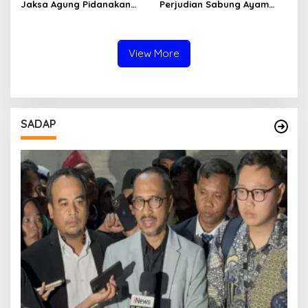
Jaksa Agung Pidanakan
Perjudian Sabung Ayam
Penambang Ilegal
dan Dadu di Sedati
Sidoarjo Buka Kembali,
Diduga Libatkan Oknum
Aparat dan Media
View More
SADAP