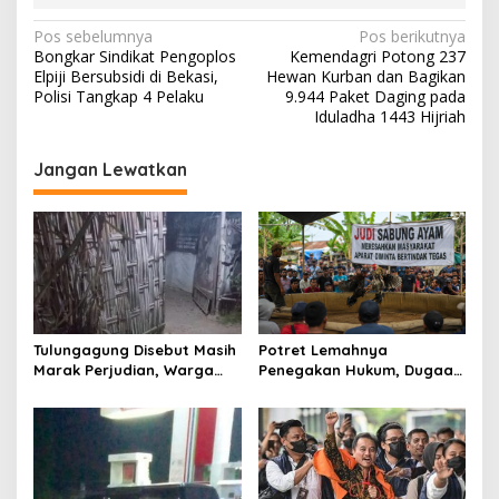
N
Pos sebelumnya
Pos berikutnya
Bongkar Sindikat Pengoplos
Kemendagri Potong 237
a
Elpiji Bersubsidi di Bekasi,
Hewan Kurban dan Bagikan
v
Polisi Tangkap 4 Pelaku
9.944 Paket Daging pada
Iduladha 1443 Hijriah
i
g
Jangan Lewatkan
a
s
i
p
o
s
Tulungagung Disebut Masih
Potret Lemahnya
Marak Perjudian, Warga
Penegakan Hukum, Dugaan
Desak Penindakan Tegas
Aktivitas Judi di
hingga Usut Dugaan Beking
Tulungagung Tuai Sorotan