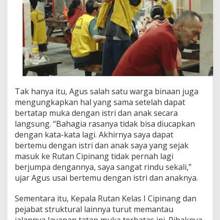
e
l
i
m
u
t
i
S
u
a
Tak hanya itu, Agus salah satu warga binaan juga
s
a
mengungkapkan hal yang sama setelah dapat
n
bertatap muka dengan istri dan anak secara
a
langsung. “Bahagia rasanya tidak bisa diucapkan
H
dengan kata-kata lagi. Akhirnya saya dapat
a
bertemu dengan istri dan anak saya yang sejak
r
u
masuk ke Rutan Cipinang tidak pernah lagi
d
berjumpa dengannya, saya sangat rindu sekali,”
a
ujar Agus usai bertemu dengan istri dan anaknya.
n
S
Sementara itu, Kepala Rutan Kelas I Cipinang dan
u
k
pejabat struktural lainnya turut memantau
a
jalannya layanan tatap muka terbatas ini. Pihaknya