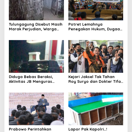
Tulungagung Disebut Masih
Potret Lemahnya
Marak Perjudian, Warga
Penegakan Hukum, Dugaan
Desak Penindakan Tegas
Aktivitas Judi di
hingga Usut Dugaan Beking
Tulungagung Tuai Sorotan
Diduga Bebas Beraksi,
Kejari Jaksel Tak Tahan
Aktivitas JB Menguras
Roy Suryo dan Dokter Tifa,
Solar Bersubsidi di
Pertimbangkan Jaminan
Bojonegoro Jadi Sorotan
Keluarga dan Kepastian
Warga
Hukum
Prabowo Perintahkan
Lapor Pak Kapolri…!