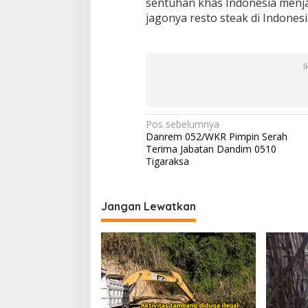
sentuhan khas Indonesia menj
jagonya resto steak di Indonesia
I
N
Pos sebelumnya
Danrem 052/WKR Pimpin Serah
a
Terima Jabatan Dandim 0510
v
Tigaraksa
i
g
Jangan Lewatkan
a
s
i
p
o