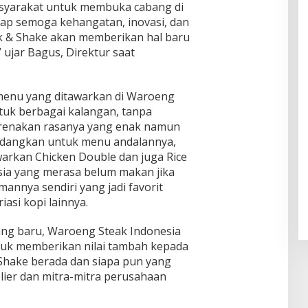
ul
syarakat untuk membuka cabang di
f
Klam
Muhsi
Worl
ap semoga kehangatan, inovasi, dan
pok
nin
d
 & Shake akan memberikan hal baru
Class
 ujar Bagus, Direktur saat
Unive
rsity"
menu yang ditawarkan di Waroeng
tuk berbagai kalangan, tanpa
karenakan rasanya yang enak namun
edangkan untuk menu andalannya,
rkan Chicken Double dan juga Rice
sia yang merasa belum makan jika
annya sendiri yang jadi favorit
iasi kopi lainnya.
ng baru, Waroeng Steak Indonesia
uk memberikan nilai tambah kepada
Shake berada dan siapa pun yang
plier dan mitra-mitra perusahaan