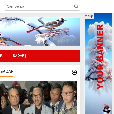
tutup
RI |
| SADAP |
SADAP