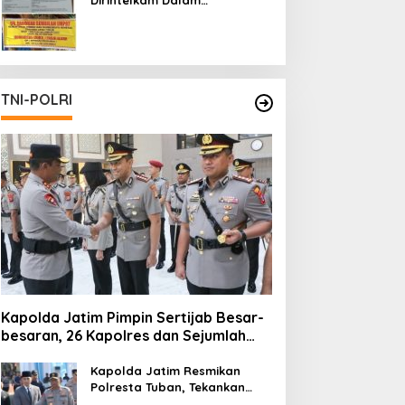
Pertambangan Ilegal di Kab.
Blitar yang Masih Tetap
Beroperasi
TNI-POLRI
Kapolda Jatim Pimpin Sertijab Besar-
besaran, 26 Kapolres dan Sejumlah
Pejabat Utama Berganti
Kapolda Jatim Resmikan
Polresta Tuban, Tekankan
Peningkatan Profesionalisme