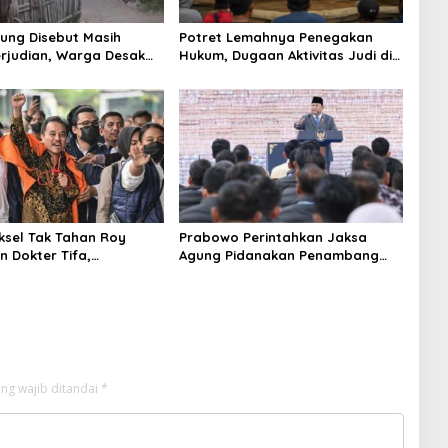
ung Disebut Masih
Potret Lemahnya Penegakan
rjudian, Warga Desak
Hukum, Dugaan Aktivitas Judi di
an Tegas hingga Usut
Tulungagung Tuai Sorotan
Beking
aksel Tak Tahan Roy
Prabowo Perintahkan Jaksa
n Dokter Tifa,
Agung Pidanakan Penambang
angkan Jaminan
Ilegal
 dan Kepastian Hukum
ng wajib ditandai
*