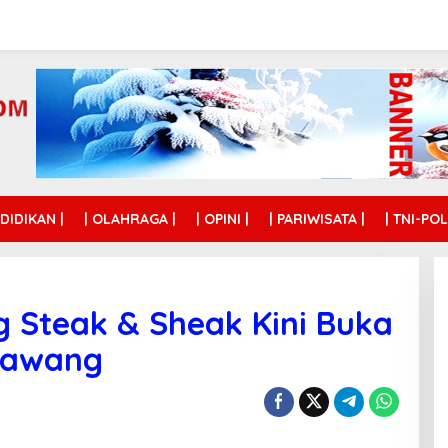
NDIDIKAN |
| OLAHRAGA |
| OPINI |
| PARIWISATA |
| TNI-POL
 Steak & Sheak Kini Buka
rawang