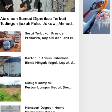
Abraham Samad Diperiksa Terkait
Tudingan Ijazah Palsu Jokowi, Ahmad
Khozinudin: Polisi Main Pasal Karet
Surat Terbuka : Presiden
Prabowo, Kapolri dan DPR RI
Mohon Segera Ditindak
Pelaku Pertambangan Ilegal
di Tuban
Bertahun-tahun Jalankan
Bisnis Minyak Ilegal, Lapak di
Kecamatan Kedewan Tetap
Aman
Diduga Dampak
Pertambangan Ilegal, Dua
Kali Jalan Desa Putus
Mencuat Dugaan Nama
Dirintelkam Dalam