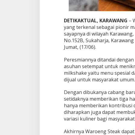
C
a
b
DETIKAKTUAL, KARAWANG
– 
a
n
yang terkenal sebagai pionir m
g
sayapnya di wilayah Karawang, 
B
No.152B, Sukaharja, Karawang y
a
Jumat, (17/06).
r
u
d
Peresmiannya ditandai dengan
i
asuhan setempat untuk menik
K
milkshake yaitu menu spesial 
a
dijual untuk masyarakat umum.
r
a
w
Dengan dibukanya cabang baru
a
setidaknya memberikan tiga ha
n
hanya memberikan kontribusi 
g
diharapkan juga dapat membuk
variasi kuliner bagi masyaraka
Akhirnya Waroeng Steak dapat 