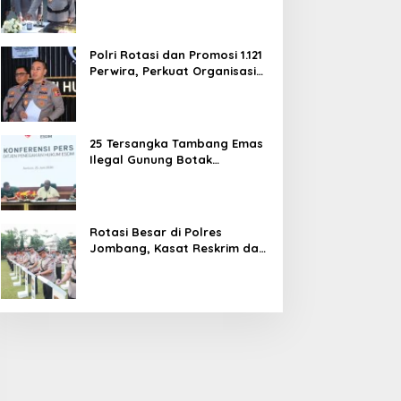
dan Pelayanan Publik
Polri Rotasi dan Promosi 1.121
Perwira, Perkuat Organisasi
dan Pelayanan hingga
Pembentukan Polresta IKN
25 Tersangka Tambang Emas
Ilegal Gunung Botak
Ditetapkan, Mayoritas WN
China
Rotasi Besar di Polres
Jombang, Kasat Reskrim dan
Delapan Kapolsek Berganti