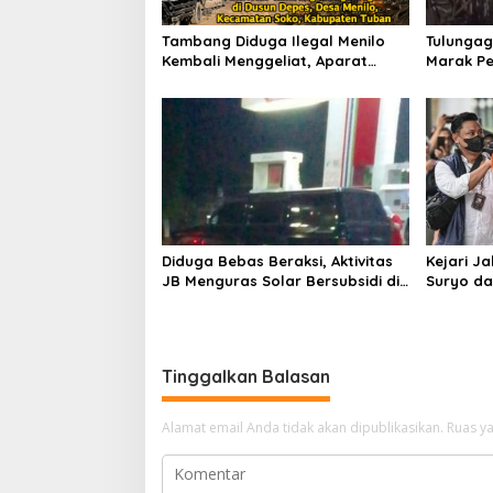
s
Tambang Diduga Ilegal Menilo
Tulungag
Kembali Menggeliat, Aparat
Marak Pe
Bungkam? Publik Soroti Dugaan
Penindak
Pembiaran
Dugaan 
Diduga Bebas Beraksi, Aktivitas
Kejari J
JB Menguras Solar Bersubsidi di
Suryo da
Bojonegoro Jadi Sorotan Warga
Pertimb
Keluarga
Tinggalkan Balasan
Alamat email Anda tidak akan dipublikasikan.
Ruas ya