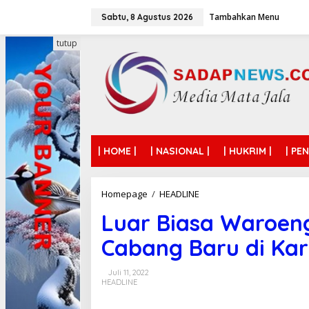
L
Tambahkan Menu
e
Sabtu, 8 Agustus 2026
w
a
tutup
t
i
k
e
k
o
n
t
| HOME |
| NASIONAL |
| HUKRIM |
| PE
e
n
Homepage
/
HEADLINE
L
u
Luar Biasa Waroeng
a
r
Cabang Baru di Ka
B
i
a
Juli 11, 2022
s
HEADLINE
a
W