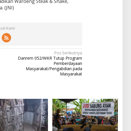
adikan Waroeng Steak & Shake,
. (JNI)
kuti Kami
Pos berikutnya
Danrem 052/WKR Tutup Program
Pemberdayaan
Masyarakat/Pengabdian pada
Masyarakat