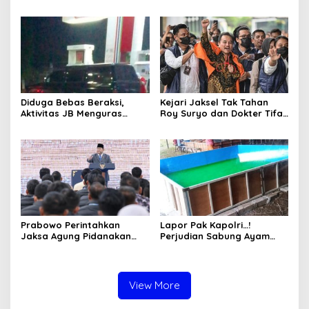
Desak Penindakan Tegas
Aktivitas Judi di
hingga Usut Dugaan Beking
Tulungagung Tuai Sorotan
Diduga Bebas Beraksi,
Kejari Jaksel Tak Tahan
Aktivitas JB Menguras
Roy Suryo dan Dokter Tifa,
Solar Bersubsidi di
Pertimbangkan Jaminan
Bojonegoro Jadi Sorotan
Keluarga dan Kepastian
Warga
Hukum
Prabowo Perintahkan
Lapor Pak Kapolri…!
Jaksa Agung Pidanakan
Perjudian Sabung Ayam
Penambang Ilegal
dan Dadu di Sedati
Sidoarjo Buka Kembali,
Diduga Libatkan Oknum
Aparat dan Media
View More