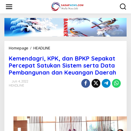
L
e
w
a
t
i
k
e
k
Homepage
/
HEADLINE
K
o
e
n
Kemendagri, KPK, dan BPKP Sepakat
m
t
e
Percepat Satukan Sistem serta Data
e
n
n
Pembangunan dan Keuangan Daerah
d
a
Juli 4, 2022
g
HEADLINE
r
i
,
K
P
K
,
d