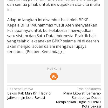
dan semua pihak untuk mewujudkan cita-cita mulia
ini.
Adapun langkah ini disambut baik oleh BPKP.
Kepala BPKP Muhammad Yusuf Ateh menyatakan
kesiapannya untuk berkolaborasi mewujudkan
satu sistem dan Satu Data Indonesia. Praktik baik
yang telah dilaksanakan BPKP selama ini di daerah
akan menjadi acuan dalam mengawal upaya
tersebut. (Puspen Kemendagri)
Ikuti Kami
N
Pos sebelumnya
Pos berikutnya
Bakso Pak Muh Kini Hadir di
Maria Ekowati Berharap
a
Jatiwaringin Kota Bekasi
Sahabatnya Dapat
v
Menjalankan Tugas di DPRD
Kota Bekasi