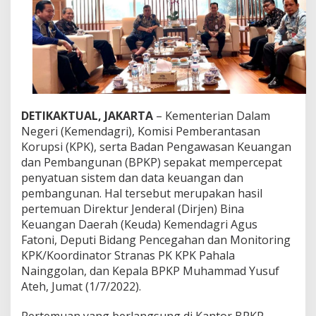
a
n
B
P
K
P
S
e
p
DETIKAKTUAL, JAKARTA
– Kementerian Dalam
a
Negeri (Kemendagri), Komisi Pemberantasan
k
a
Korupsi (KPK), serta Badan Pengawasan Keuangan
t
dan Pembangunan (BPKP) sepakat mempercepat
P
penyatuan sistem dan data keuangan dan
e
pembangunan. Hal tersebut merupakan hasil
r
c
pertemuan Direktur Jenderal (Dirjen) Bina
e
Keuangan Daerah (Keuda) Kemendagri Agus
p
Fatoni, Deputi Bidang Pencegahan dan Monitoring
a
KPK/Koordinator Stranas PK KPK Pahala
t
Nainggolan, dan Kepala BPKP Muhammad Yusuf
S
a
Ateh, Jumat (1/7/2022).
t
u
Pertemuan yang berlangsung di Kantor BPKP