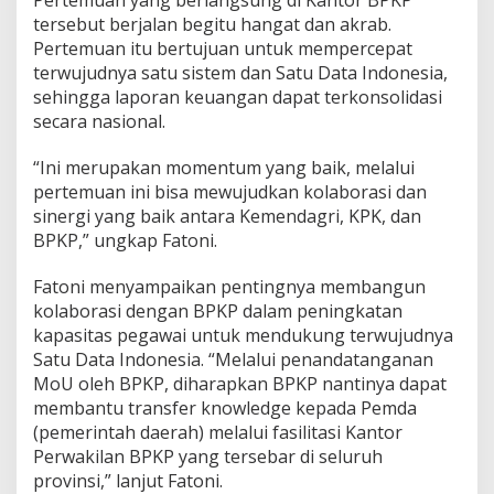
k
tersebut berjalan begitu hangat dan akrab.
a
Pertemuan itu bertujuan untuk mempercepat
n
S
terwujudnya satu sistem dan Satu Data Indonesia,
i
sehingga laporan keuangan dapat terkonsolidasi
s
secara nasional.
t
e
“Ini merupakan momentum yang baik, melalui
m
s
pertemuan ini bisa mewujudkan kolaborasi dan
e
sinergi yang baik antara Kemendagri, KPK, dan
r
BPKP,” ungkap Fatoni.
t
a
Fatoni menyampaikan pentingnya membangun
D
a
kolaborasi dengan BPKP dalam peningkatan
t
kapasitas pegawai untuk mendukung terwujudnya
a
Satu Data Indonesia. “Melalui penandatanganan
P
MoU oleh BPKP, diharapkan BPKP nantinya dapat
e
m
membantu transfer knowledge kepada Pemda
b
(pemerintah daerah) melalui fasilitasi Kantor
a
Perwakilan BPKP yang tersebar di seluruh
n
provinsi,” lanjut Fatoni.
g