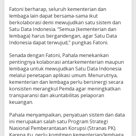
u
n
Fatoni berharap, seluruh kementerian dan
a
lembaga lain dapat bersama-sama ikut
n
berkolaborasi demi mewujudkan satu sistem dan
d
Satu Data Indonesia. “Semua (kementerian dan
a
lembaga) harus bergandengan, agar Satu Data
n
K
Indonesia dapat terwujud,” pungkas Fatoni.
e
u
Senada dengan Fatoni, Pahala menekankan
a
pentingnya kolaborasi antarkementerian maupun
n
lembaga untuk mewujudkan Satu Data Indonesia
g
a
melalui penetapan aplikasi umum. Menurutnya,
n
kementerian dan lembaga perlu bersinergi secara
D
konsisten merangkul Pemda agar meningkatkan
a
transparansi dan akuntabilitas pelaporan
e
r
keuangan.
a
h
Pahala menyampaikan, penyatuan sistem dan data
ini merupakan salah satu Program Strategi
Nasional Pemberantasan Korupsi (Stranas PK).
Karena itu, perlu komitmen kementerian/lembaga