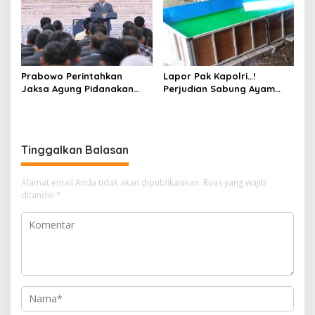
Warga
Hukum
Prabowo Perintahkan
Lapor Pak Kapolri…!
Jaksa Agung Pidanakan
Perjudian Sabung Ayam
Penambang Ilegal
dan Dadu di Sedati
Sidoarjo Buka Kembali,
Diduga Libatkan Oknum
Aparat dan Media
Tinggalkan Balasan
Alamat email Anda tidak akan dipublikasikan.
Ruas yang wajib
ditandai
*