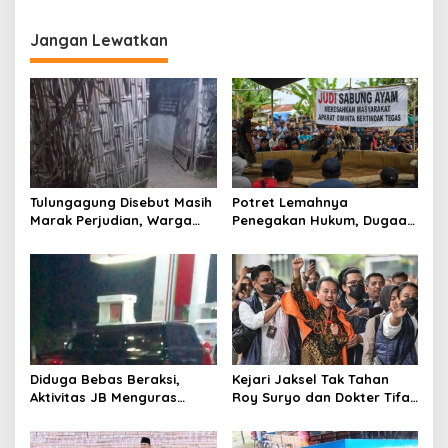
i
g
Jangan Lewatkan
a
s
i
p
o
s
Tulungagung Disebut Masih
Potret Lemahnya
Marak Perjudian, Warga
Penegakan Hukum, Dugaan
Desak Penindakan Tegas
Aktivitas Judi di
hingga Usut Dugaan Beking
Tulungagung Tuai Sorotan
Diduga Bebas Beraksi,
Kejari Jaksel Tak Tahan
Aktivitas JB Menguras
Roy Suryo dan Dokter Tifa,
Solar Bersubsidi di
Pertimbangkan Jaminan
Bojonegoro Jadi Sorotan
Keluarga dan Kepastian