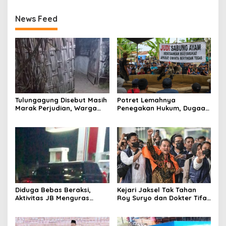
News Feed
Tulungagung Disebut Masih
Potret Lemahnya
Marak Perjudian, Warga
Penegakan Hukum, Dugaan
Desak Penindakan Tegas
Aktivitas Judi di
hingga Usut Dugaan Beking
Tulungagung Tuai Sorotan
Diduga Bebas Beraksi,
Kejari Jaksel Tak Tahan
Aktivitas JB Menguras
Roy Suryo dan Dokter Tifa,
Solar Bersubsidi di
Pertimbangkan Jaminan
Bojonegoro Jadi Sorotan
Keluarga dan Kepastian
Warga
Hukum