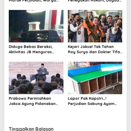
Marak Perjudian, Warga
Penegakan Hukum, Dugaan
Desak Penindakan Tegas
Aktivitas Judi di
hingga Usut Dugaan Beking
Tulungagung Tuai Sorotan
Diduga Bebas Beraksi,
Kejari Jaksel Tak Tahan
Aktivitas JB Menguras
Roy Suryo dan Dokter Tifa,
Solar Bersubsidi di
Pertimbangkan Jaminan
Bojonegoro Jadi Sorotan
Keluarga dan Kepastian
Warga
Hukum
Prabowo Perintahkan
Lapor Pak Kapolri…!
Jaksa Agung Pidanakan
Perjudian Sabung Ayam
Penambang Ilegal
dan Dadu di Sedati
Sidoarjo Buka Kembali,
Diduga Libatkan Oknum
Aparat dan Media
Tinggalkan Balasan