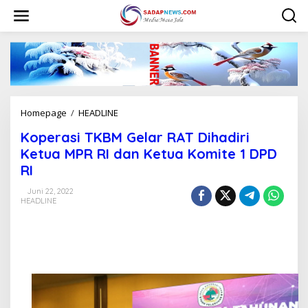
L
e
w
a
t
i
k
e
k
Homepage
/
HEADLINE
K
o
o
n
Koperasi TKBM Gelar RAT Dihadiri
p
t
e
Ketua MPR RI dan Ketua Komite 1 DPD
e
r
n
RI
a
s
Juni 22, 2022
i
HEADLINE
T
K
B
M
G
e
l
a