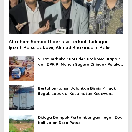
Abraham Samad Diperiksa Terkait Tudingan
Ijazah Palsu Jokowi, Ahmad Khozinudin: Polisi
Main Pasal Karet
Surat Terbuka : Presiden Prabowo, Kapolri
dan DPR RI Mohon Segera Ditindak Pelaku
Pertambangan Ilegal di Tuban
Bertahun-tahun Jalankan Bisnis Minyak
Ilegal, Lapak di Kecamatan Kedewan
Tetap Aman
Diduga Dampak Pertambangan Ilegal, Dua
Kali Jalan Desa Putus