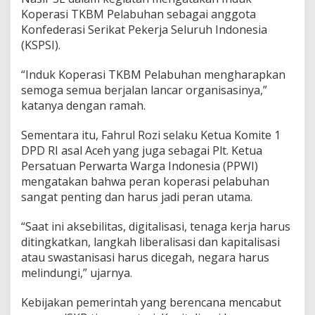
K
Koperasi TKBM Pelabuhan sebagai anggota
e
Konfederasi Serikat Pekerja Seluruh Indonesia
t
u
(KSPSI).
a
K
“Induk Koperasi TKBM Pelabuhan mengharapkan
o
semoga semua berjalan lancar organisasinya,”
m
katanya dengan ramah.
i
t
e
Sementara itu, Fahrul Rozi selaku Ketua Komite 1
1
DPD RI asal Aceh yang juga sebagai Plt. Ketua
D
Persatuan Perwarta Warga Indonesia (PPWI)
P
mengatakan bahwa peran koperasi pelabuhan
D
R
sangat penting dan harus jadi peran utama.
I
“Saat ini aksebilitas, digitalisasi, tenaga kerja harus
ditingkatkan, langkah liberalisasi dan kapitalisasi
atau swastanisasi harus dicegah, negara harus
melindungi,” ujarnya.
Kebijakan pemerintah yang berencana mencabut