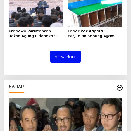
Prabowo Perintahkan
Lapor Pak Kapolri…!
Jaksa Agung Pidanakan
Perjudian Sabung Ayam
Penambang Ilegal
dan Dadu di Sedati
Sidoarjo Buka Kembali,
Diduga Libatkan Oknum
Aparat dan Media
View More
SADAP