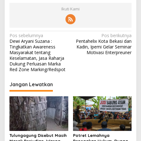
Ikuti Kami
N
Pos sebelumnya
Pos berikutnya
Dewi Aryani Suzana :
Pentahelix Kota Bekasi dan
a
Tingkatkan Awareness
Kadin, Ipemi Gelar Seminar
v
Masyarakat tentang
Motivasi Enterpreuner
Keselamatan, Jasa Raharja
i
Dukung Perluasan Marka
Red Zone Marking/Redspot
g
a
Jangan Lewatkan
s
i
p
o
s
Tulungagung Disebut Masih
Potret Lemahnya