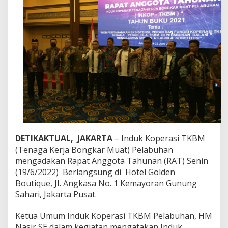
r
R
A
T
D
i
h
a
d
i
r
i
K
e
t
DETIKAKTUAL, JAKARTA
– Induk Koperasi TKBM
u
(Tenaga Kerja Bongkar Muat) Pelabuhan
a
M
mengadakan Rapat Anggota Tahunan (RAT) Senin
P
(19/6/2022) Berlangsung di Hotel Golden
R
Boutique, JI. Angkasa No. 1 Kemayoran Gunung
R
Sahari, Jakarta Pusat.
I
d
a
Ketua Umum Induk Koperasi TKBM Pelabuhan, HM
n
Nasir SE dalam kegiatan mengatakan Induk