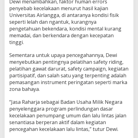
Dewi menambahkan, faktor human errors
a
penyebab kecelakaan menurut hasil kajian
s
a
Universitas Airlangga, di antaranya kondisi fisik
R
seperti lelah dan ngantuk, kurangnya
a
pengetahuan bekendara, kondisi mental kurang
h
memadai, dan berkendara dengan kecepatan
a
r
tinggi.
j
a
Sementara untuk upaya pencegahannya, Dewi
D
menyebutkan pentingnya pelatihan safety riding,
u
pelatihan gawat darurat, safety campaign, kegiatan
k
u
partisipatif, dan salah satu yang terpenting adalah
n
pemasangan instrument peringatan seperti marka
g
zona bahaya.
P
e
“Jasa Raharja sebagai Badan Usaha Milik Negara
r
l
penyelenggara program perlindungan dasar
u
kecelakaan penumpang umum dan lalu lintas jalan
a
senantiasa berperan aktif dalam kegiatan
s
pencegahan kecelakaan lalu lintas,” tutur Dewi.
a
n