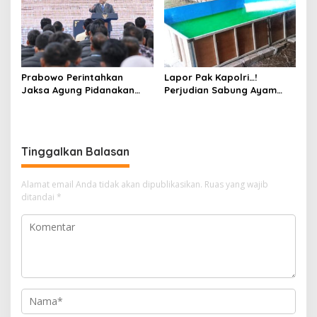
Warga
Hukum
Prabowo Perintahkan
Lapor Pak Kapolri…!
Jaksa Agung Pidanakan
Perjudian Sabung Ayam
Penambang Ilegal
dan Dadu di Sedati
Sidoarjo Buka Kembali,
Diduga Libatkan Oknum
Aparat dan Media
Tinggalkan Balasan
Alamat email Anda tidak akan dipublikasikan.
Ruas yang wajib
ditandai
*