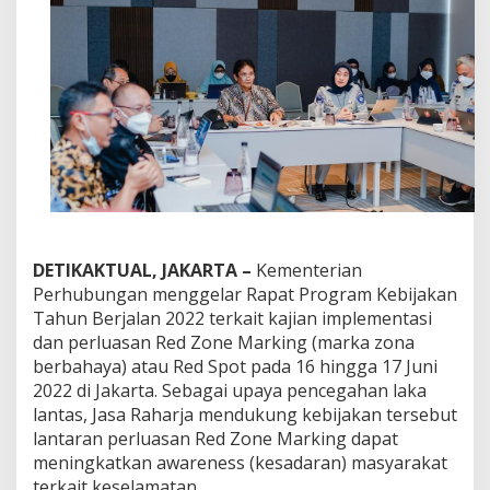
:
T
i
n
g
k
a
t
k
a
n
A
w
a
DETIKAKTUAL, JAKARTA –
Kementerian
r
Perhubungan menggelar Rapat Program Kebijakan
e
Tahun Berjalan 2022 terkait kajian implementasi
n
e
dan perluasan Red Zone Marking (marka zona
s
berbahaya) atau Red Spot pada 16 hingga 17 Juni
s
2022 di Jakarta. Sebagai upaya pencegahan laka
M
lantas, Jasa Raharja mendukung kebijakan tersebut
a
lantaran perluasan Red Zone Marking dapat
s
y
meningkatkan awareness (kesadaran) masyarakat
a
terkait keselamatan.