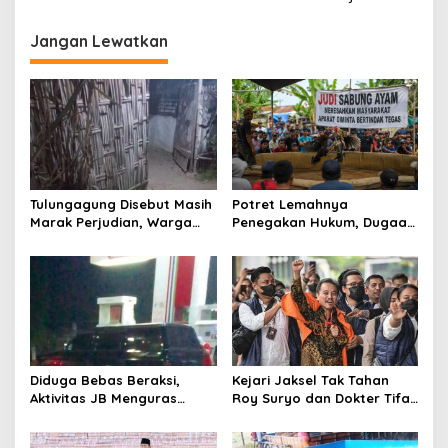
v
o
i
t
Jangan Lewatkan
g
a
s
i
p
o
Tulungagung Disebut Masih
Potret Lemahnya
s
Marak Perjudian, Warga
Penegakan Hukum, Dugaan
Desak Penindakan Tegas
Aktivitas Judi di
hingga Usut Dugaan Beking
Tulungagung Tuai Sorotan
Diduga Bebas Beraksi,
Kejari Jaksel Tak Tahan
Aktivitas JB Menguras
Roy Suryo dan Dokter Tifa,
Solar Bersubsidi di
Pertimbangkan Jaminan
Bojonegoro Jadi Sorotan
Keluarga dan Kepastian