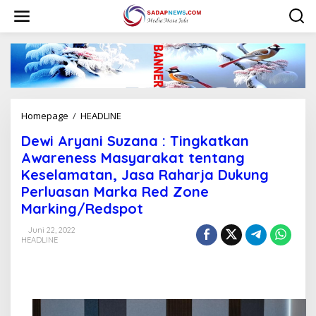
L
e
w
a
t
i
k
e
k
Homepage
/
HEADLINE
D
o
e
n
Dewi Aryani Suzana : Tingkatkan
w
t
i
Awareness Masyarakat tentang
e
A
n
Keselamatan, Jasa Raharja Dukung
r
Perluasan Marka Red Zone
y
a
Marking/Redspot
n
i
Juni 22, 2022
HEADLINE
S
u
z
a
n
a