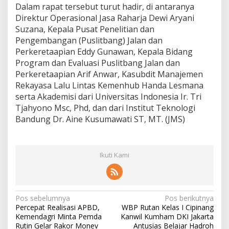
M
Dalam rapat tersebut turut hadir, di antaranya
a
Direktur Operasional Jasa Raharja Dewi Aryani
r
Suzana, Kepala Pusat Penelitian dan
k
Pengembangan (Puslitbang) Jalan dan
a
Perkeretaapian Eddy Gunawan, Kepala Bidang
R
e
Program dan Evaluasi Puslitbang Jalan dan
d
Perkeretaapian Arif Anwar, Kasubdit Manajemen
Z
Rekayasa Lalu Lintas Kemenhub Handa Lesmana
o
serta Akademisi dari Universitas Indonesia Ir. Tri
n
e
Tjahyono Msc, Phd, dan dari Institut Teknologi
M
Bandung Dr. Aine Kusumawati ST, MT. (JMS)
a
r
k
i
Ikuti Kami
n
g
/
R
N
Pos sebelumnya
Pos berikutnya
e
Percepat Realisasi APBD,
WBP Rutan Kelas I Cipinang
d
a
Kemendagri Minta Pemda
Kanwil Kumham DKI Jakarta
s
Rutin Gelar Rakor Monev
Antusias Belajar Hadroh
p