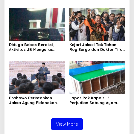
Desak Penindakan Tegas
Aktivitas Judi di
hingga Usut Dugaan Beking
Tulungagung Tuai Sorotan
Diduga Bebas Beraksi,
Kejari Jaksel Tak Tahan
Aktivitas JB Menguras
Roy Suryo dan Dokter Tifa,
Solar Bersubsidi di
Pertimbangkan Jaminan
Bojonegoro Jadi Sorotan
Keluarga dan Kepastian
Warga
Hukum
Prabowo Perintahkan
Lapor Pak Kapolri…!
Jaksa Agung Pidanakan
Perjudian Sabung Ayam
Penambang Ilegal
dan Dadu di Sedati
Sidoarjo Buka Kembali,
Diduga Libatkan Oknum
Aparat dan Media
View More