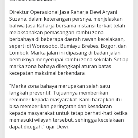
r
a
Direktur Operasional Jasa Raharja Dewi Aryani
k
Suzana, dalam keterangan persnya, menjelaskan
a
t
bahwa Jasa Raharja bersama instansi terkait telah
t
melaksanakan pemasangan rambu zona
e
berbahaya di beberapa daerah rawan kecelakaan,
n
seperti di Wonosobo, Bumiayu Brebes, Bogor, dan
t
a
Lombok. Marka jalan ini dipasang di badan jalan
n
bentuknya menyerupai rambu zona sekolah. Setiap
g
marka zona bahaya dilengkapi aturan batas
K
kecepatan maksimal berkendara.
e
s
e
“Marka zona bahaya merupakan salah satu
l
langkah preventif. Tujuannya memberikan
a
reminder kepada masyarakat. Kami harapkan itu
m
bisa memberikan peringatan dan kesadaran
a
kepada masyarakat untuk tetap berhati-hati ketika
t
a
memasuki wilayah tersebut, sehingga kecelakaan
n
dapat dicegah,” ujar Dewi.
,
J