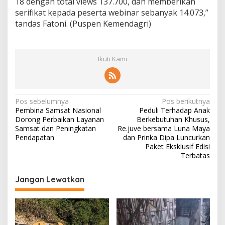
18 dengan total views 137.700, dan memberikan
serifikat kepada peserta webinar sebanyak 14.073,”
tandas Fatoni. (Puspen Kemendagri)
Ikuti Kami
N
Pos sebelumnya
Pos berikutnya
Pembina Samsat Nasional
Peduli Terhadap Anak
a
Dorong Perbaikan Layanan
Berkebutuhan Khusus,
v
Samsat dan Peningkatan
Re.juve bersama Luna Maya
Pendapatan
dan Prinka Dipa Luncurkan
i
Paket Eksklusif Edisi
Terbatas
g
a
Jangan Lewatkan
s
i
p