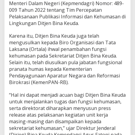
d
Menteri Dalam Negeri (Kepmendagri) Nomor: 489-
a
009 Tahun 2022 tentang Tim Percepatan
g
Pelaksanaan Publikasi Informasi dan Kehumasan di
r
Lingkungan Ditjen Bina Keuda.
i
P
e
Karena itu, Ditjen Bina Keuda juga telah
r
mengusulkan kepada Biro Organisasi dan Tata
k
Laksana (Ortala) ihwal penambahan fungsi
u
kehumasan pada Sekretariat Ditjen Bina Keuda.
a
t
Selain itu, telah diusulkan pula jabatan fungsional
F
pranata humas kepada Kementerian
u
Pendayagunaan Aparatur Negara dan Reformasi
n
Birokrasi (KemenPAN-RB).
g
s
i
“Hal ini dapat menjadi acuan bagi Ditjen Bina Keuda
K
untuk menjalankan tugas dan fungsi kehumasan,
e
serta direktorat diharapkan menyusun press
h
release atas pelaksanan kegiatan unit kerja
u
masing-masing dan disampaikan kepada
m
a
sekretariat kehumasan,” ujar Direktur Jenderal
s
(Dirjen) Bina Keuda Kemendagri Agus Fatoni pada