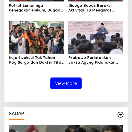
Potret Lemahnya
Diduga Bebas Beraksi,
Penegakan Hukum, Dugaan
Aktivitas JB Menguras
Aktivitas Judi di
Solar Bersubsidi di
Tulungagung Tuai Sorotan
Bojonegoro Jadi Sorotan
Warga
Kejari Jaksel Tak Tahan
Prabowo Perintahkan
Roy Suryo dan Dokter Tifa,
Jaksa Agung Pidanakan
Pertimbangkan Jaminan
Penambang Ilegal
Keluarga dan Kepastian
Hukum
View More
SADAP