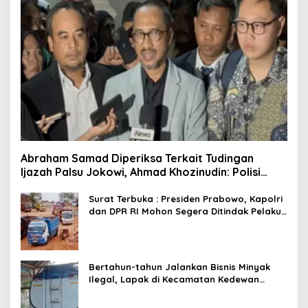
Abraham Samad Diperiksa Terkait Tudingan
Ijazah Palsu Jokowi, Ahmad Khozinudin: Polisi
Main Pasal Karet
Surat Terbuka : Presiden Prabowo, Kapolri
dan DPR RI Mohon Segera Ditindak Pelaku
Pertambangan Ilegal di Tuban
Bertahun-tahun Jalankan Bisnis Minyak
Ilegal, Lapak di Kecamatan Kedewan
Tetap Aman