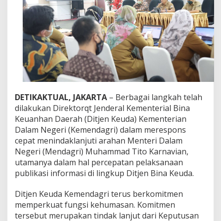
n
e
r
j
a
D
i
t
j
e
n
DETIKAKTUAL, JAKARTA
– Berbagai langkah telah
B
dilakukan Direktorqt Jenderal Kementerial Bina
i
n
Keuanhan Daerah (Ditjen Keuda) Kementerian
a
Dalam Negeri (Kemendagri) dalam merespons
K
cepat menindaklanjuti arahan Menteri Dalam
e
Negeri (Mendagri) Muhammad Tito Karnavian,
u
utamanya dalam hal percepatan pelaksanaan
d
a
publikasi informasi di lingkup Ditjen Bina Keuda.
K
e
Ditjen Keuda Kemendagri terus berkomitmen
m
memperkuat fungsi kehumasan. Komitmen
e
tersebut merupakan tindak lanjut dari Keputusan
n