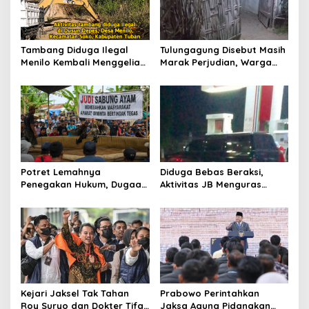
o
s
Tambang Diduga Ilegal
Tulungagung Disebut Masih
Menilo Kembali Menggeliat,
Marak Perjudian, Warga
Aparat Bungkam? Publik
Desak Penindakan Tegas
Soroti Dugaan Pembiaran
hingga Usut Dugaan Beking
Potret Lemahnya
Diduga Bebas Beraksi,
Penegakan Hukum, Dugaan
Aktivitas JB Menguras
Aktivitas Judi di
Solar Bersubsidi di
Tulungagung Tuai Sorotan
Bojonegoro Jadi Sorotan
Warga
Kejari Jaksel Tak Tahan
Prabowo Perintahkan
Roy Suryo dan Dokter Tifa,
Jaksa Agung Pidanakan