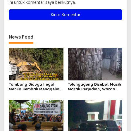
ini untuk komentar saya berikutnya.
News Feed
Tambang Diduga Ilegal
Tulungagung Disebut Masih
Menilo Kembali Menggeliat,
Marak Perjudian, Warga
Aparat Bungkam? Publik
Desak Penindakan Tegas
Soroti Dugaan Pembiaran
hingga Usut Dugaan Beking