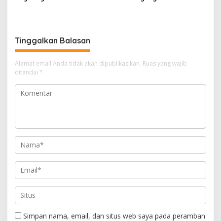
Pertimbangkan Jaminan
Penambang Ilegal
Keluarga dan Kepastian
Hukum
Tinggalkan Balasan
Alamat email Anda tidak akan dipublikasikan.
Ruas yang wajib
ditandai
*
Simpan nama, email, dan situs web saya pada peramban