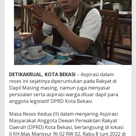
G
e
l
a
r
R
e
s
e
s
S
e
r
a
DETIKAKRUAL, KOTA BEKASI
– Aspirasi dalam
p
reses ini sejatinya diperuntukan pada Rakyat di
A
Dapil Masing masing, namun juga menyasar
s
persoalan serta aspirasi warga diluar dapil para
p
i
anggota legislatif DPRD Kota Bekasi.
r
a
Masa Reses Kedua (II) dalam menjaring Aspirasi
s
Masyarakat Anggota Dewan Perwakilan Rakyat
i
Daerah (DPRD) Kota Bekasi, berlangsung di lokasi
W
a
Jl KH.Mas Mansyur Rt 02 RW 02, Rabu 8 Juni 2022 di