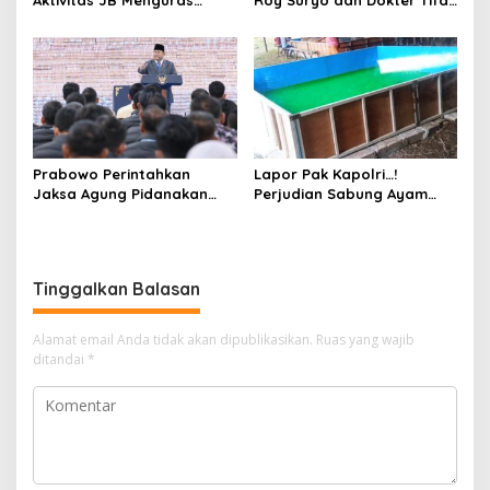
Solar Bersubsidi di
Pertimbangkan Jaminan
Bojonegoro Jadi Sorotan
Keluarga dan Kepastian
Warga
Hukum
Prabowo Perintahkan
Lapor Pak Kapolri…!
Jaksa Agung Pidanakan
Perjudian Sabung Ayam
Penambang Ilegal
dan Dadu di Sedati
Sidoarjo Buka Kembali,
Diduga Libatkan Oknum
Aparat dan Media
Tinggalkan Balasan
Alamat email Anda tidak akan dipublikasikan.
Ruas yang wajib
ditandai
*