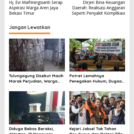
Hj. Evi Mafriningsianti Serap
Dirjen Bina Keuangan
a
Aspiirasi Warga Aren Jaya
Daerah: Realisasi Anggaran
v
Bekasi Timur
Seperti Penyakit Komplikasi
i
Jangan Lewatkan
g
a
s
i
p
o
Tulungagung Disebut Masih
Potret Lemahnya
s
Marak Perjudian, Warga
Penegakan Hukum, Dugaan
Desak Penindakan Tegas
Aktivitas Judi di
hingga Usut Dugaan Beking
Tulungagung Tuai Sorotan
Diduga Bebas Beraksi,
Kejari Jaksel Tak Tahan
Aktivitas JB Menguras
Roy Suryo dan Dokter Tifa,