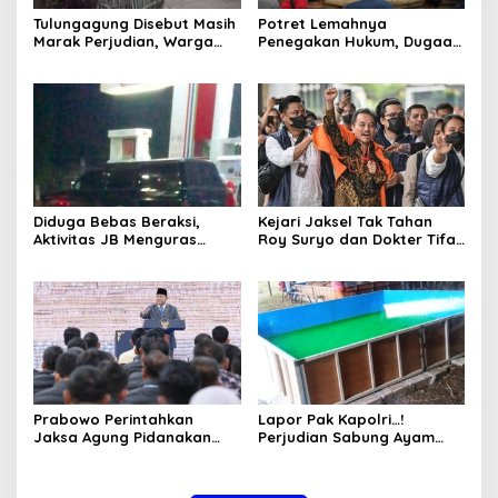
Tulungagung Disebut Masih
Potret Lemahnya
Marak Perjudian, Warga
Penegakan Hukum, Dugaan
Desak Penindakan Tegas
Aktivitas Judi di
hingga Usut Dugaan Beking
Tulungagung Tuai Sorotan
Diduga Bebas Beraksi,
Kejari Jaksel Tak Tahan
Aktivitas JB Menguras
Roy Suryo dan Dokter Tifa,
Solar Bersubsidi di
Pertimbangkan Jaminan
Bojonegoro Jadi Sorotan
Keluarga dan Kepastian
Warga
Hukum
Prabowo Perintahkan
Lapor Pak Kapolri…!
Jaksa Agung Pidanakan
Perjudian Sabung Ayam
Penambang Ilegal
dan Dadu di Sedati
Sidoarjo Buka Kembali,
Diduga Libatkan Oknum