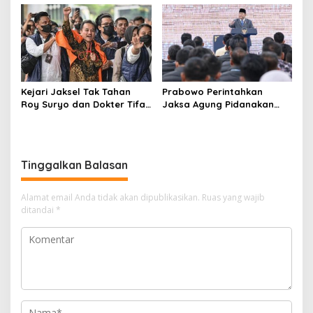
Tulungagung Tuai Sorotan
Bojonegoro Jadi Sorotan
Warga
Kejari Jaksel Tak Tahan
Prabowo Perintahkan
Roy Suryo dan Dokter Tifa,
Jaksa Agung Pidanakan
Pertimbangkan Jaminan
Penambang Ilegal
Keluarga dan Kepastian
Hukum
Tinggalkan Balasan
Alamat email Anda tidak akan dipublikasikan.
Ruas yang wajib
ditandai
*