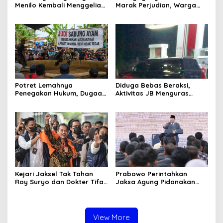
Menilo Kembali Menggeliat,
Marak Perjudian, Warga
Aparat Bungkam? Publik
Desak Penindakan Tegas
Soroti Dugaan Pembiaran
hingga Usut Dugaan Beking
Potret Lemahnya
Diduga Bebas Beraksi,
Penegakan Hukum, Dugaan
Aktivitas JB Menguras
Aktivitas Judi di
Solar Bersubsidi di
Tulungagung Tuai Sorotan
Bojonegoro Jadi Sorotan
Warga
Kejari Jaksel Tak Tahan
Prabowo Perintahkan
Roy Suryo dan Dokter Tifa,
Jaksa Agung Pidanakan
Pertimbangkan Jaminan
Penambang Ilegal
Keluarga dan Kepastian
Hukum
View More