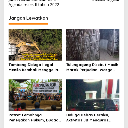
v
Agenda reses II tahun 2022
i
g
Jangan Lewatkan
a
s
i
p
o
s
Tambang Diduga Ilegal
Tulungagung Disebut Masih
Menilo Kembali Menggeliat,
Marak Perjudian, Warga
Aparat Bungkam? Publik
Desak Penindakan Tegas
Soroti Dugaan Pembiaran
hingga Usut Dugaan Beking
Potret Lemahnya
Diduga Bebas Beraksi,
Penegakan Hukum, Dugaan
Aktivitas JB Menguras
Aktivitas Judi di
Solar Bersubsidi di