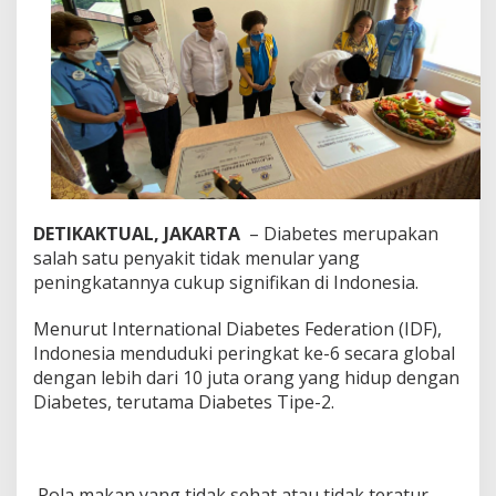
s
C
e
n
t
e
r
P
e
r
k
u
DETIKAKTUAL, JAKARTA
– Diabetes merupakan
m
salah satu penyakit tidak menular yang
p
peningkatannya cukup signifikan di Indonesia.
u
l
a
Menurut International Diabetes Federation (IDF),
n
Indonesia menduduki peringkat ke-6 secara global
L
dengan lebih dari 10 juta orang yang hidup dengan
i
Diabetes, terutama Diabetes Tipe-2.
o
n
s
I
n
Pola makan yang tidak sehat atau tidak teratur,