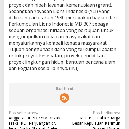
proyek dan hibah layanan kemanusiaan (grant).
Sedangkan Yayasan Lions Indonesia (YLI) yang
didirikan pada tahun 1980 merupakan bagian dari
Perkumpulan Lions Indonesia MD 307 sebagai
sebuah organisasi nirlaba yang bertujuan untuk
mengumpulkan dana dari masyarakat dan
menyalurkannya kembali kepada masyarakat.
Tujuan penggunaan dana yang terkumpul adalah
untuk proyek kesehatan, proyek pendidikan,
proyek lingkungan hidup, bantuan bencana alam
dan kegiatan sosial lainnya. (JNI)
Ikuti Kami
N
Pos sebelumnya
Pos berikutnya
Anggota DPRD Kota Bekasi
Halal Bi Halal Keluarga
a
Fraksi PDI Perjuangan dr.
Besar Kepulauan Karimun
Janet Aprilia Stanzah Gelar
Sukses Digelar