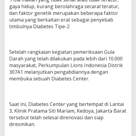
d
gaya hidup, kurang berolahraga secaral teratur,
o
dan faktor genetik merupakan beberapa faktor
n
e
utama yang berkaitan erat sebagai penyebab
s
timbulnya Diabetes Tipe-2.
i
a
D
i
s
Setelah rangkaian kegiatan pemeriksaan Gula
t
Darah yang telah dilakukan pada lebih dari 10.000
r
masyarakat, Perkumpulan Lions Indonesia Distrik
i
307A1 melanjutkan pengabdiannya dengan
k
membuka sebuah Diabetes Center.
3
0
7
A
1
Saat ini, Diabetes Center yang bertempat di Lantai
3, Klinik Pratama Siti Mariam, Kedoya, Jakarta Barat
tersebut telah selesai direnovasi dan siap
diresmikan.