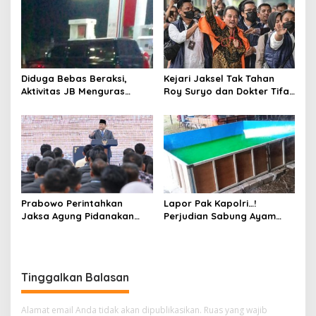
Diduga Bebas Beraksi,
Kejari Jaksel Tak Tahan
Aktivitas JB Menguras
Roy Suryo dan Dokter Tifa,
Solar Bersubsidi di
Pertimbangkan Jaminan
Bojonegoro Jadi Sorotan
Keluarga dan Kepastian
Warga
Hukum
Prabowo Perintahkan
Lapor Pak Kapolri…!
Jaksa Agung Pidanakan
Perjudian Sabung Ayam
Penambang Ilegal
dan Dadu di Sedati
Sidoarjo Buka Kembali,
Diduga Libatkan Oknum
Aparat dan Media
Tinggalkan Balasan
Alamat email Anda tidak akan dipublikasikan.
Ruas yang wajib