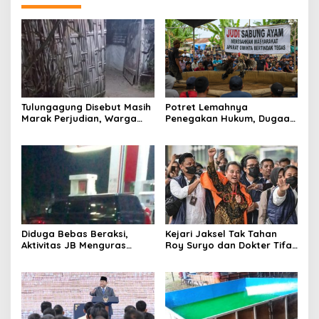
Tulungagung Disebut Masih
Potret Lemahnya
Marak Perjudian, Warga
Penegakan Hukum, Dugaan
Desak Penindakan Tegas
Aktivitas Judi di
hingga Usut Dugaan Beking
Tulungagung Tuai Sorotan
Diduga Bebas Beraksi,
Kejari Jaksel Tak Tahan
Aktivitas JB Menguras
Roy Suryo dan Dokter Tifa,
Solar Bersubsidi di
Pertimbangkan Jaminan
Bojonegoro Jadi Sorotan
Keluarga dan Kepastian
Warga
Hukum