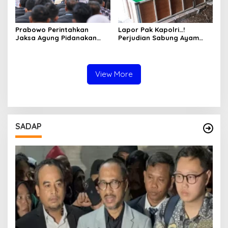
Prabowo Perintahkan
Lapor Pak Kapolri…!
Jaksa Agung Pidanakan
Perjudian Sabung Ayam
Penambang Ilegal
dan Dadu di Sedati
Sidoarjo Buka Kembali,
Diduga Libatkan Oknum
Aparat dan Media
View More
SADAP