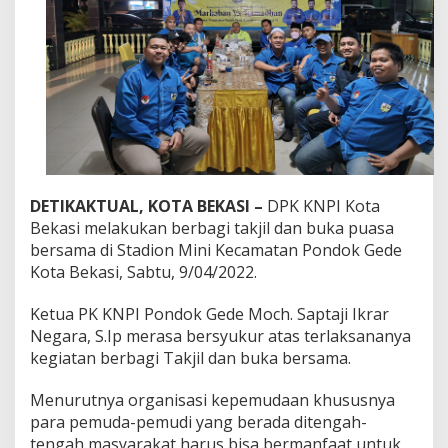
i
B
e
r
b
a
g
i
T
a
k
j
DETIKAKTUAL, KOTA BEKASI –
DPK KNPI Kota
i
Bekasi melakukan berbagi takjil dan buka puasa
l
bersama di Stadion Mini Kecamatan Pondok Gede
d
Kota Bekasi, Sabtu, 9/04/2022.
a
n
B
Ketua PK KNPI Pondok Gede Moch. Saptaji Ikrar
u
Negara, S.Ip merasa bersyukur atas terlaksananya
k
kegiatan berbagi Takjil dan buka bersama.
a
P
Menurutnya organisasi kepemudaan khususnya
u
a
para pemuda-pemudi yang berada ditengah-
s
tengah masyarakat harus bisa bermanfaat untuk