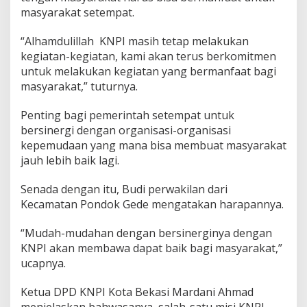
a
masyarakat setempat.
B
e
“Alhamdulillah KNPI masih tetap melakukan
r
s
kegiatan-kegiatan, kami akan terus berkomitmen
a
untuk melakukan kegiatan yang bermanfaat bagi
m
masyarakat,” tuturnya.
a
Penting bagi pemerintah setempat untuk
bersinergi dengan organisasi-organisasi
kepemudaan yang mana bisa membuat masyarakat
jauh lebih baik lagi.
Senada dengan itu, Budi perwakilan dari
Kecamatan Pondok Gede mengatakan harapannya.
“Mudah-mudahan dengan bersinerginya dengan
KNPI akan membawa dapat baik bagi masyarakat,”
ucapnya.
Ketua DPD KNPI Kota Bekasi Mardani Ahmad
menjelaskan bahwasanya, salah-satu misi KNPI