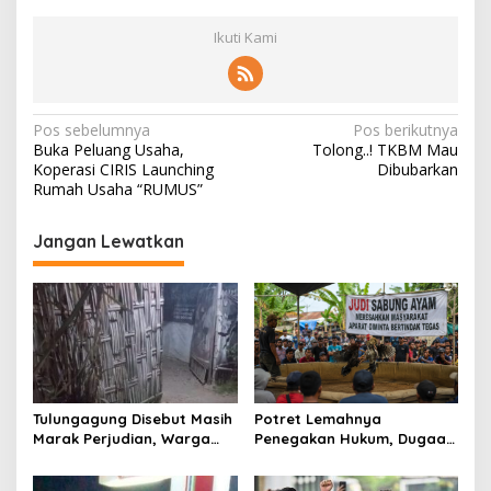
Ikuti Kami
N
Pos sebelumnya
Pos berikutnya
Buka Peluang Usaha,
Tolong..! TKBM Mau
a
Koperasi CIRIS Launching
Dibubarkan
v
Rumah Usaha “RUMUS”
i
Jangan Lewatkan
g
a
s
i
p
o
Tulungagung Disebut Masih
Potret Lemahnya
s
Marak Perjudian, Warga
Penegakan Hukum, Dugaan
Desak Penindakan Tegas
Aktivitas Judi di
hingga Usut Dugaan Beking
Tulungagung Tuai Sorotan