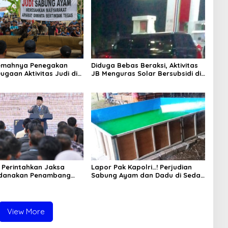
Lemahnya Penegakan
Diduga Bebas Beraksi, Aktivitas
ugaan Aktivitas Judi di
JB Menguras Solar Bersubsidi di
ung Tuai Sorotan
Bojonegoro Jadi Sorotan Warga
Perintahkan Jaksa
Lapor Pak Kapolri…! Perjudian
idanakan Penambang
Sabung Ayam dan Dadu di Sedati
Sidoarjo Buka Kembali, Diduga
Libatkan Oknum Aparat dan
Media
View More