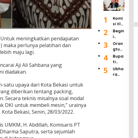
an
Buka
Lang
k
Wafa
Refo
Adua
sung
Siste
t
rmasi
n
Dipid
m
pada
1
Polri”
Raky
Komi
ana,
atau
Usia
Usai
at 24
si III
Uji
Ditut
90
Rapa
Jam
Ingat
2
Mate
up!
Begin
Tahu
t 4
kan
ri
i
–
Untuk meningkatkan pendapatan
n
Jam
APH
Pasal
Tang
3
Oran
) maka perlunya pelatihan dan
Bers
Haru
8 UU
gapa
gtua
ama
ebih maju lagi.
s
Pers
n
Murid
4
Kapo
Bupa
Seriu
Dikab
Kadis
SDN 1
lri
ti
s
ulkan
Pendi
carai Aji Ali Sahbana yang
Klam
Labu
5
Tang
Seba
Ubha
dikan
ni diadakan.
pok
hanb
ani
gian
ra
Kab.
Keca
atu
Ratu
Jaya
Mala
mata
Hadir
-satu upaya dari Kota Bekasi untuk
san
Gelar
ng
n
i
Tamb
ang diberikan tentang packing,
Semi
Terka
Singo
Wisu
ang
nar
it
. Secara teknis misalnya soal modal
sari
da
Ilega
Nasi
Duga
k DKI untuk membeli mesin,” urainya
Keluh
dan
l di
onal
an
kan
 Kota Bekasi, Senin, 28/03/2022.
Syuk
Jawa
deng
Pungl
Dend
uran
Timur
an
i
a
Ponp
is UMKM, H. Abdillah, Komisaris PT
tema
Dend
Tidak
es
"Pers
a di
 Dharma Saputra, serta sejumlah
Piket
Daar
pekti
SDN 1