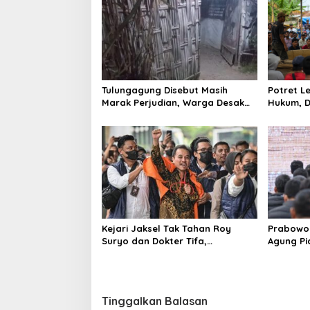
a
s
i
p
o
Tulungagung Disebut Masih
Potret 
s
Marak Perjudian, Warga Desak
Hukum, D
Penindakan Tegas hingga Usut
Tulungag
Dugaan Beking
Kejari Jaksel Tak Tahan Roy
Prabowo 
Suryo dan Dokter Tifa,
Agung P
Pertimbangkan Jaminan
Ilegal
Keluarga dan Kepastian Hukum
Tinggalkan Balasan