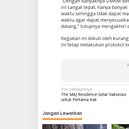
“Dengan banyaknya UMKM berge
ini sangat tepat, hanya banyak
waktu sehingga tidak dapat mat
waktu agar dapat menyesuaika
datang,” tutupnya mengakhiri 
Kegiatan ini diikuti oleh kura
ini tetap melakukan protokol 
I
N
Pos sebelumnya
The MAJ Residence Gelar Vaksinasi
a
untuk Pertama Kali
v
i
Jangan Lewatkan
g