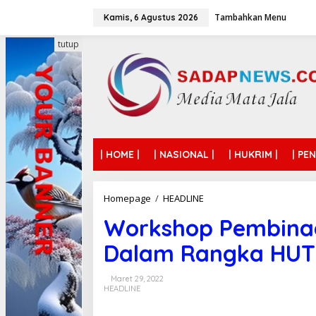
L
Tambahkan Menu
e
Kamis, 6 Agustus 2026
w
a
tutup
t
i
k
e
k
o
n
t
| HOME |
| NASIONAL |
| HUKRIM |
| PE
e
n
Homepage
/
HEADLINE
W
o
Workshop Pembina
r
k
Dalam Rangka HUT 
s
h
o
Maret 29, 2022
p
HEADLINE
P
e