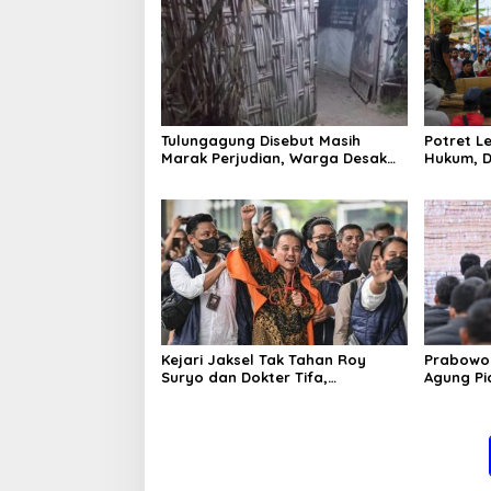
Tulungagung Disebut Masih
Potret 
Marak Perjudian, Warga Desak
Hukum, D
Penindakan Tegas hingga Usut
Tulungag
Dugaan Beking
Kejari Jaksel Tak Tahan Roy
Prabowo 
Suryo dan Dokter Tifa,
Agung P
Pertimbangkan Jaminan
Ilegal
Keluarga dan Kepastian Hukum