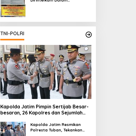
Pertambangan Ilegal di Kab.
Blitar yang Masih Tetap
Beroperasi
TNI-POLRI
Kapolda Jatim Pimpin Sertijab Besar-
besaran, 26 Kapolres dan Sejumlah
Pejabat Utama Berganti
Kapolda Jatim Resmikan
Polresta Tuban, Tekankan
Peningkatan Profesionalisme