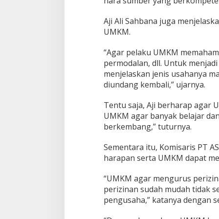
nara sumber yang berkompeten
-
2
Aji Ali Sahbana juga menjelaska
5
UMKM.
“Agar pelaku UMKM memahami 
permodalan, dll. Untuk menjadi
menjelaskan jenis usahanya ma
diundang kembali,” ujarnya.
Tentu saja, Aji berharap agar 
UMKM agar banyak belajar dan
berkembang,” tuturnya.
Sementara itu, Komisaris PT 
harapan serta UMKM dapat men
“UMKM agar mengurus perizina
perizinan sudah mudah tidak se
pengusaha,” katanya dengan s