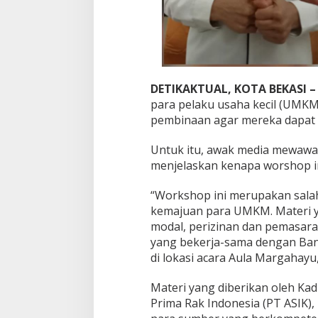
a
l
a
m
R
a
DETIKAKTUAL, KOTA BEKASI 
n
g
para pelaku usaha kecil (UMKM
k
pembinaan agar mereka dapat l
a
H
Untuk itu, awak media mewawan
U
menjelaskan kenapa worshop i
T
K
o
“Workshop ini merupakan salah
t
kemajuan para UMKM. Materi y
a
modal, perizinan dan pemasaran
B
yang bekerja-sama dengan Ban
e
k
di lokasi acara Aula Margahayu,
a
s
Materi yang diberikan oleh Kad
i
Prima Rak Indonesia (PT ASIK),
K
e