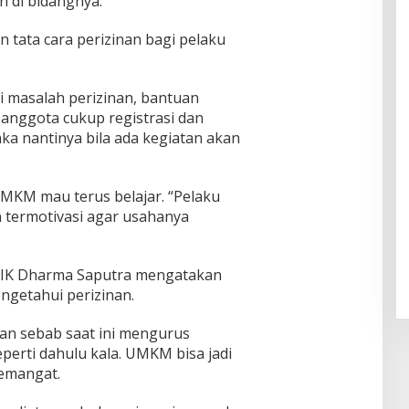
 di bidangnya.
ul
f
Klam
Muhsi
Worl
pok
nin
n tata cara perizinan bagi pelaku
d
Class
Unive
rsity"
masalah perizinan, bantuan
 anggota cukup registrasi dan
ka nantinya bila ada kegiatan akan
UMKM mau terus belajar. “Pelaku
 termotivasi agar usahanya
ASIK Dharma Saputra mengatakan
getahui perizinan.
n sebab saat ini mengurus
perti dahulu kala. UMKM bisa jadi
emangat.