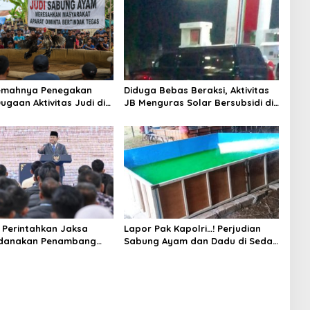
Lemahnya Penegakan
Diduga Bebas Beraksi, Aktivitas
ugaan Aktivitas Judi di
JB Menguras Solar Bersubsidi di
ung Tuai Sorotan
Bojonegoro Jadi Sorotan Warga
Perintahkan Jaksa
Lapor Pak Kapolri…! Perjudian
idanakan Penambang
Sabung Ayam dan Dadu di Sedati
Sidoarjo Buka Kembali, Diduga
Libatkan Oknum Aparat dan
Media