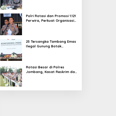
dan Pelayanan Publik
Polri Rotasi dan Promosi 1.121
Perwira, Perkuat Organisasi
dan Pelayanan hingga
Pembentukan Polresta IKN
25 Tersangka Tambang Emas
Ilegal Gunung Botak
Ditetapkan, Mayoritas WN
China
Rotasi Besar di Polres
Jombang, Kasat Reskrim dan
Delapan Kapolsek Berganti