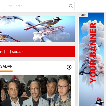
tutup
RI |
| SADAP |
SADAP