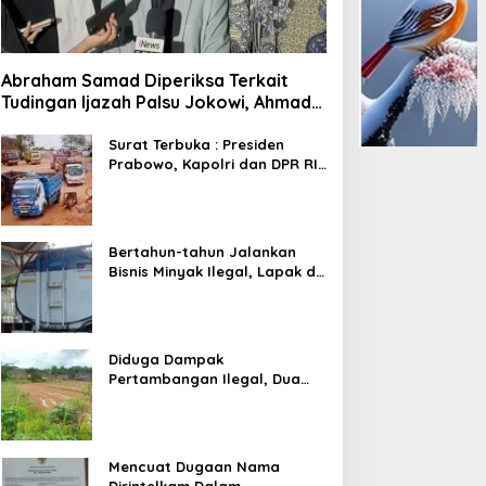
Abraham Samad Diperiksa Terkait
Tudingan Ijazah Palsu Jokowi, Ahmad
Khozinudin: Polisi Main Pasal Karet
Surat Terbuka : Presiden
Prabowo, Kapolri dan DPR RI
Mohon Segera Ditindak
Pelaku Pertambangan Ilegal
di Tuban
Bertahun-tahun Jalankan
Bisnis Minyak Ilegal, Lapak di
Kecamatan Kedewan Tetap
Aman
Diduga Dampak
Pertambangan Ilegal, Dua
Kali Jalan Desa Putus
Mencuat Dugaan Nama
Dirintelkam Dalam