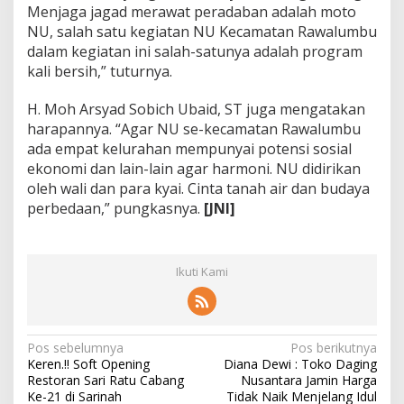
Menjaga jagad merawat peradaban adalah moto
NU, salah satu kegiatan NU Kecamatan Rawalumbu
dalam kegiatan ini salah-satunya adalah program
kali bersih,” tuturnya.
H. Moh Arsyad Sobich Ubaid, ST juga mengatakan
harapannya. “Agar NU se-kecamatan Rawalumbu
ada empat kelurahan mempunyai potensi sosial
ekonomi dan lain-lain agar harmoni. NU didirikan
oleh wali dan para kyai. Cinta tanah air dan budaya
perbedaan,” pungkasnya.
[JNI]
Ikuti Kami
N
Pos sebelumnya
Pos berikutnya
Keren.!! Soft Opening
Diana Dewi : Toko Daging
a
Restoran Sari Ratu Cabang
Nusantara Jamin Harga
v
Ke-21 di Sarinah
Tidak Naik Menjelang Idul