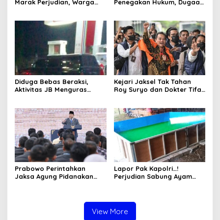
Marak Perjudian, Warga
Penegakan Hukum, Dugaan
Desak Penindakan Tegas
Aktivitas Judi di
hingga Usut Dugaan Beking
Tulungagung Tuai Sorotan
Diduga Bebas Beraksi,
Kejari Jaksel Tak Tahan
Aktivitas JB Menguras
Roy Suryo dan Dokter Tifa,
Solar Bersubsidi di
Pertimbangkan Jaminan
Bojonegoro Jadi Sorotan
Keluarga dan Kepastian
Warga
Hukum
Prabowo Perintahkan
Lapor Pak Kapolri…!
Jaksa Agung Pidanakan
Perjudian Sabung Ayam
Penambang Ilegal
dan Dadu di Sedati
Sidoarjo Buka Kembali,
Diduga Libatkan Oknum
Aparat dan Media
View More