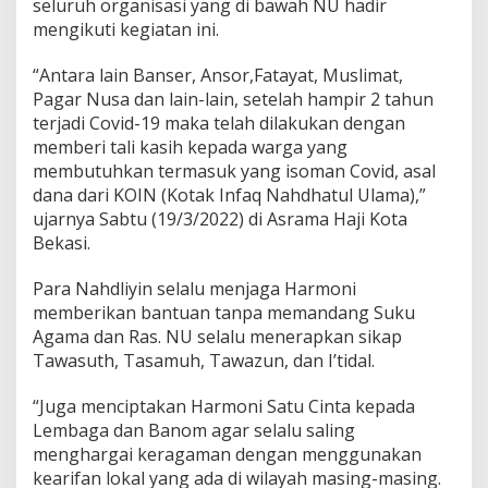
seluruh organisasi yang di bawah NU hadir
n
i
mengikuti kegiatan ini.
S
a
“Antara lain Banser, Ansor,Fatayat, Muslimat,
t
Pagar Nusa dan lain-lain, setelah hampir 2 tahun
u
terjadi Covid-19 maka telah dilakukan dengan
C
i
memberi tali kasih kepada warga yang
n
membutuhkan termasuk yang isoman Covid, asal
t
dana dari KOIN (Kotak Infaq Nahdhatul Ulama),”
a
ujarnya Sabtu (19/3/2022) di Asrama Haji Kota
’
Bekasi.
Para Nahdliyin selalu menjaga Harmoni
memberikan bantuan tanpa memandang Suku
Agama dan Ras. NU selalu menerapkan sikap
Tawasuth, Tasamuh, Tawazun, dan I’tidal.
“Juga menciptakan Harmoni Satu Cinta kepada
Lembaga dan Banom agar selalu saling
menghargai keragaman dengan menggunakan
kearifan lokal yang ada di wilayah masing-masing.