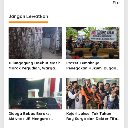
Fitri
i
g
Jangan Lewatkan
a
s
i
p
o
s
Tulungagung Disebut Masih
Potret Lemahnya
Marak Perjudian, Warga
Penegakan Hukum, Dugaan
Desak Penindakan Tegas
Aktivitas Judi di
hingga Usut Dugaan Beking
Tulungagung Tuai Sorotan
Diduga Bebas Beraksi,
Kejari Jaksel Tak Tahan
Aktivitas JB Menguras
Roy Suryo dan Dokter Tifa,
Solar Bersubsidi di
Pertimbangkan Jaminan