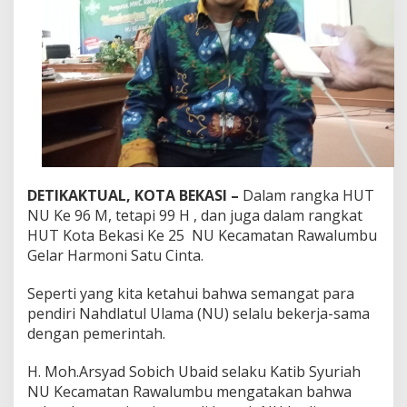
u
m
b
u
K
o
t
a
B
e
k
a
DETIKAKTUAL, KOTA BEKASI –
Dalam rangka HUT
s
NU Ke 96 M, tetapi 99 H , dan juga dalam rangkat
i
G
HUT Kota Bekasi Ke 25 NU Kecamatan Rawalumbu
e
Gelar Harmoni Satu Cinta.
l
a
Seperti yang kita ketahui bahwa semangat para
r
pendiri Nahdlatul Ulama (NU) selalu bekerja-sama
‘
H
dengan pemerintah.
a
r
H. Moh.Arsyad Sobich Ubaid selaku Katib Syuriah
m
NU Kecamatan Rawalumbu mengatakan bahwa
o