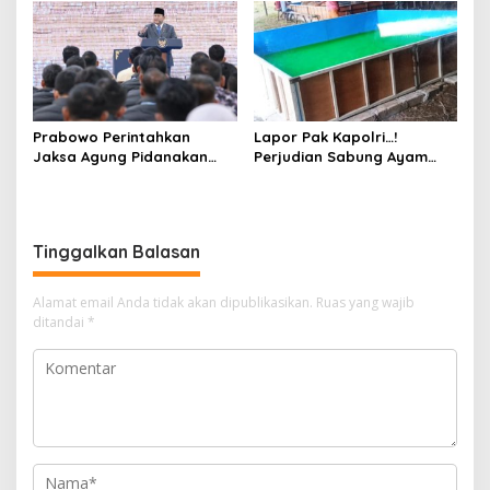
Bojonegoro Jadi Sorotan
Keluarga dan Kepastian
Warga
Hukum
Prabowo Perintahkan
Lapor Pak Kapolri…!
Jaksa Agung Pidanakan
Perjudian Sabung Ayam
Penambang Ilegal
dan Dadu di Sedati
Sidoarjo Buka Kembali,
Diduga Libatkan Oknum
Aparat dan Media
Tinggalkan Balasan
Alamat email Anda tidak akan dipublikasikan.
Ruas yang wajib
ditandai
*