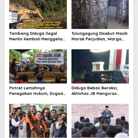
i
p
o
s
Tambang Diduga Ilegal
Tulungagung Disebut Masih
Menilo Kembali Menggeliat,
Marak Perjudian, Warga
Aparat Bungkam? Publik
Desak Penindakan Tegas
Soroti Dugaan Pembiaran
hingga Usut Dugaan Beking
Potret Lemahnya
Diduga Bebas Beraksi,
Penegakan Hukum, Dugaan
Aktivitas JB Menguras
Aktivitas Judi di
Solar Bersubsidi di
Tulungagung Tuai Sorotan
Bojonegoro Jadi Sorotan
Warga