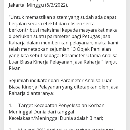
e
Jakarta, Minggu (6/3/2022).
t
e
“Untuk memastikan sistem yang sudah ada dapat
r
berjalan secara efektif dan efisien serta
U
t
berkontribusi maksimal kepada masyarakat maka
a
diperlukan suatu parameter bagi Petugas Jasa
m
Raharja dalam memberikan pelayanan, maka kami
a
telah menetapkan sejumlah 13 Objek Penilaian
K
i
yang kita sebut sebagai Parameter Utama Analisa
n
Luar Biasa Kinerja Pelayanan Jasa Raharja,” lanjut
e
Rivan.
r
j
Sejumlah indikator dari Parameter Analisa Luar
a
P
Biasa Kinerja Pelayanan yang ditetapkan oleh Jasa
e
Raharja diantaranya:
l
a
1.
Target Kecepatan Penyelesaian Korban
y
Meninggal Dunia dari tanggal
a
n
Kecelakaan/Meninggal Dunia adalah 3 hari;
a
n