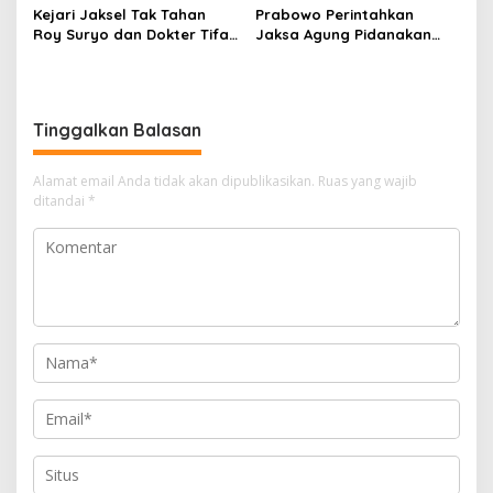
Kejari Jaksel Tak Tahan
Prabowo Perintahkan
Roy Suryo dan Dokter Tifa,
Jaksa Agung Pidanakan
Pertimbangkan Jaminan
Penambang Ilegal
Keluarga dan Kepastian
Hukum
Tinggalkan Balasan
Alamat email Anda tidak akan dipublikasikan.
Ruas yang wajib
ditandai
*