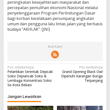
peningkatan kesejahteraan masyarakat dan
percepatan pemulihan ekonomi Nasional melalui
penyelenggaraan Program Perlindungan Dasar
bagi korban kecelakaan penumpang angkutan
umum dan pengguna lalu lintas jalan yang berbasis
budaya “AKHLAK”. [JNI]
Ikuti Kami
N
Pos sebelumnya
Pos berikutnya
Pelantikan Serentak Depicab
Grand Opening Black Owl
a
Soksi Depiancab Soksi &
Dipenuhi Karangan Bunga
v
Lembaga Konsentrasi Soksi
Terpanjang
Se-Kota Bekasi
i
g
Jangan Lewatkan
a
s