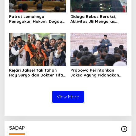
Potret Lemahnya
Diduga Bebas Beraksi,
Penegakan Hukum, Dugaan
Aktivitas JB Menguras
Aktivitas Judi di
Solar Bersubsidi di
Tulungagung Tuai Sorotan
Bojonegoro Jadi Sorotan
Warga
Kejari Jaksel Tak Tahan
Prabowo Perintahkan
Roy Suryo dan Dokter Tifa,
Jaksa Agung Pidanakan
Pertimbangkan Jaminan
Penambang Ilegal
Keluarga dan Kepastian
Hukum
View More
SADAP