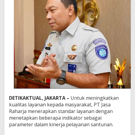
T
i
n
g
k
a
t
k
a
n
K
u
a
l
i
t
a
s
DETIKAKTUAL, JAKARTA –
Untuk meningkatkan
L
kualitas layanan kepada masyarakat, PT Jasa
a
y
Raharja menerapkan standar layanan dengan
a
menetapkan beberapa indikator sebagai
n
parameter dalam kinerja pelayanan santunan.
a
n