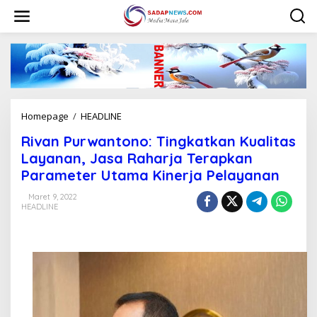
L
e
w
a
t
i
k
e
k
Homepage
/
HEADLINE
R
o
i
n
Rivan Purwantono: Tingkatkan Kualitas
v
t
a
Layanan, Jasa Raharja Terapkan
e
n
n
Parameter Utama Kinerja Pelayanan
P
u
Maret 9, 2022
r
HEADLINE
w
a
n
t
o
n
o
: