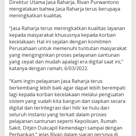
Direktur Utama Jasa Raharja, Rivan Purwantono
,
J
mengatakan bahwa Jasa Raharja terus berupaya
a
meningkatkan kualitas.
s
a
“Jasa Raharja terus meningkatkan kualitas layanan
R
kepada masyarakat khususnya kepada korban
a
h
kecelakaan. Hal ini sejalan dengan komitmen
a
Perusahaan untuk memenuhi tuntutan masyarakat
r
yang menginginkan proses pelayanan santunan
j
yang cepat dan mudah apalagi era digital saat ini,”
a
T
katanya dengan ramah, 6/03/2022.
e
r
“Kami ingin pelayanan Jasa Raharja terus
a
berkembang lebih baik agar dapat lebih berempati
p
lagi kepada korban kecelakaan melalui penguatan
k
a
sistem yang sudah kita bangun dan siapkan secara
n
digital dan terintegrasi dari hilir ke hulu dari
P
seluruh instansi yang terkait dalam proses
a
pelayanan santunan seperti Kepolisian, Rumah
r
Sakit, Ditjen Dukcapil Kemendagri sampai dengan
a
m
Perbankan,” jelas Rivan dalam siaran persnya di