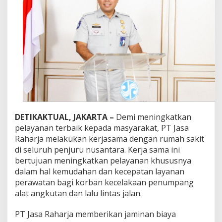
J
a
s
a
R
a
h
a
r
j
a
S
i
DETIKAKTUAL, JAKARTA –
Demi meningkatkan
n
e
pelayanan terbaik kepada masyarakat, PT Jasa
r
Raharja melakukan kerjasama dengan rumah sakit
g
di seluruh penjuru nusantara. Kerja sama ini
i
bertujuan meningkatkan pelayanan khususnya
d
dalam hal kemudahan dan kecepatan layanan
e
n
perawatan bagi korban kecelakaan penumpang
g
alat angkutan dan lalu lintas jalan.
a
n
PT Jasa Raharja memberikan jaminan biaya
2