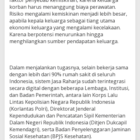
K
korban harus menanggung biaya perawatan.
o
Risiko mengalami kemiskinan menjadi lebih besar,
r
b
apabila kepala keluarga sebagai tiang utama
a
ekonomi keluarga yang mengalami kecelakaan.
n
Karena berpotensi menurunkan hingga
K
menghilangkan sumber pendapatan keluarga.
e
c
e
l
a
Dalam menjalankan tugasnya, selain bekerja sama
k
dengan lebih dari 90% rumah sakit di seluruh
a
Indonesia, sistem Jasa Raharja sudah terintegrasi
a
n
secara digital dengan beberapa Lembaga, Institusi,
dan Badan Pemerintah, antara lain Korps Lalu
Lintas Kepolisian Negara Republik Indonesia
(Korlantas Polri), Direktorat Jenderal
Kependudukan dan Pencatatan Sipil Kementerian
Dalam Negeri Republik Indonesia (Ditjen Dukcapil
Kemendagri), serta Badan Penyelenggaran Jaminan
Sosial Kesehatan (BPJS Kesehatan).