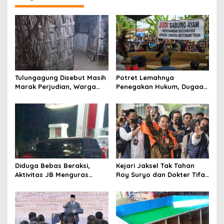
g
a
s
i
p
o
Tulungagung Disebut Masih
Potret Lemahnya
s
Marak Perjudian, Warga
Penegakan Hukum, Dugaan
Desak Penindakan Tegas
Aktivitas Judi di
hingga Usut Dugaan Beking
Tulungagung Tuai Sorotan
Diduga Bebas Beraksi,
Kejari Jaksel Tak Tahan
Aktivitas JB Menguras
Roy Suryo dan Dokter Tifa,
Solar Bersubsidi di
Pertimbangkan Jaminan
Bojonegoro Jadi Sorotan
Keluarga dan Kepastian
Warga
Hukum