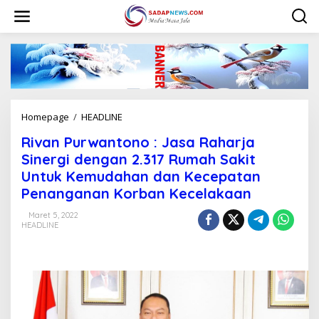
L
e
w
a
t
i
k
e
k
Homepage
/
HEADLINE
R
o
i
n
Rivan Purwantono : Jasa Raharja
v
t
a
Sinergi dengan 2.317 Rumah Sakit
e
n
n
Untuk Kemudahan dan Kecepatan
P
Penanganan Korban Kecelakaan
u
r
Maret 5, 2022
w
HEADLINE
a
n
t
o
n
o
: