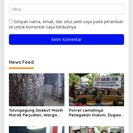
Simpan nama, email, dan situs web saya pada peramban
ini untuk komentar saya berikutnya.
News Feed
Tulungagung Disebut Masih
Potret Lemahnya
Marak Perjudian, Warga
Penegakan Hukum, Dugaan
Desak Penindakan Tegas
Aktivitas Judi di
hingga Usut Dugaan Beking
Tulungagung Tuai Sorotan