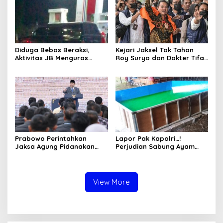
Diduga Bebas Beraksi,
Kejari Jaksel Tak Tahan
Aktivitas JB Menguras
Roy Suryo dan Dokter Tifa,
Solar Bersubsidi di
Pertimbangkan Jaminan
Bojonegoro Jadi Sorotan
Keluarga dan Kepastian
Warga
Hukum
Prabowo Perintahkan
Lapor Pak Kapolri…!
Jaksa Agung Pidanakan
Perjudian Sabung Ayam
Penambang Ilegal
dan Dadu di Sedati
Sidoarjo Buka Kembali,
Diduga Libatkan Oknum
Aparat dan Media
View More