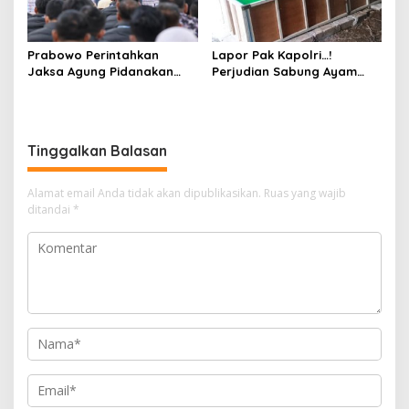
Prabowo Perintahkan
Lapor Pak Kapolri…!
Jaksa Agung Pidanakan
Perjudian Sabung Ayam
Penambang Ilegal
dan Dadu di Sedati
Sidoarjo Buka Kembali,
Diduga Libatkan Oknum
Aparat dan Media
Tinggalkan Balasan
Alamat email Anda tidak akan dipublikasikan.
Ruas yang wajib
ditandai
*