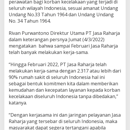
perawatan bagi korban kecelakaan yang terjadi di
.
3
seluruh wilayah Indonesia, sesuai amanat Undang
1
Undang No.33 Tahun 1964 dan Undang Undang
7
No. 34 Tahun 1964.
R
u
Rivan Purwantono Direktur Utama PT Jasa Raharja
m
a
dalam keterangan persnya Jumat (4/3/2022)
h
mengatakan bahwa sampai Februari Jasa Raharja
S
telah banyak melakukan kerja-sama.
a
k
“Hingga Februari 2022, PT Jasa Raharja telah
i
t
melakukan kerja-sama dengan 2.317 atau lebih dari
U
90% rumah sakit di seluruh Indonesia hal ini
n
sebagai bentuk komitmen kita dalam memberikan
t
kemudahan dan kecepatan layanan kepada korban
u
k
kecelakaan diseluruh Indonesia tanpa dibedakan,”
K
katanya.
e
m
“Dengan kerjasama ini dan jaringan pelayanan Jasa
u
Raharja yang tersebar di seluruh Indonesia, maka
d
a
masyarakat dapat segera tertangani apabila