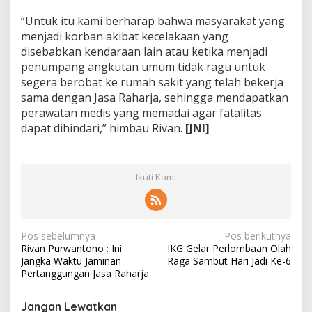
“Untuk itu kami berharap bahwa masyarakat yang
menjadi korban akibat kecelakaan yang
disebabkan kendaraan lain atau ketika menjadi
penumpang angkutan umum tidak ragu untuk
segera berobat ke rumah sakit yang telah bekerja
sama dengan Jasa Raharja, sehingga mendapatkan
perawatan medis yang memadai agar fatalitas
dapat dihindari,” himbau Rivan.
[JNI]
Ikuti Kami
N
Pos sebelumnya
Pos berikutnya
Rivan Purwantono : Ini
IKG Gelar Perlombaan Olah
a
Jangka Waktu Jaminan
Raga Sambut Hari Jadi Ke-6
v
Pertanggungan Jasa Raharja
i
Jangan Lewatkan