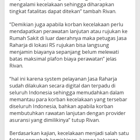
h
mengalami kecelakaan sehingga diharapkan
a
tingkat fatalitas dapat ditekan” tambah Rivan.
n
d
“Demikian juga apabila korban kecelakaan perlu
a
n
mendapatkan perawatan lanjutan atau rujukan ke
K
Rumah Sakit di luar daerahnya maka petugas Jasa
e
Raharja di lokasi RS rujukan bisa langsung
c
menjamin biayanya sepanjang belum melewati
e
batas maksimal plafon biaya perawatan” jelas
p
a
Rivan.
t
a
“hal ini karena system pelayanan Jasa Raharja
n
sudah dilakukan secara digital dan terpadu di
P
seluruh Indonesia sehingga memudahkan dalam
e
n
memantau para korban kecelakaan yang tersebar
a
diseluruh Indonesia, bahkan apabila korban
n
membutuhkan rawatan lanjutan dengan provider
g
asuransi yang dimilikinya” tutup Rivan.
a
n
a
Berdasarkan kajian, kecelakaan menjadi salah satu
n
faktor penyebab kemiskinan, karena keluarga