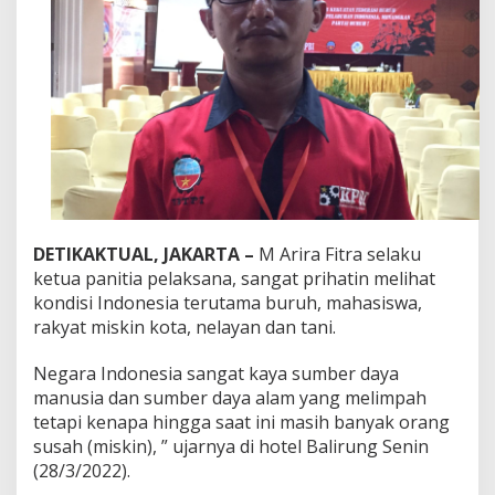
t
u
a
n
B
u
r
u
h
I
n
d
o
DETIKAKTUAL, JAKARTA –
M Arira Fitra selaku
n
ketua panitia pelaksana, sangat prihatin melihat
e
kondisi Indonesia terutama buruh, mahasiswa,
s
i
rakyat miskin kota, nelayan dan tani.
a
G
Negara Indonesia sangat kaya sumber daya
e
manusia dan sumber daya alam yang melimpah
l
tetapi kenapa hingga saat ini masih banyak orang
a
r
susah (miskin), ” ujarnya di hotel Balirung Senin
K
(28/3/2022).
o