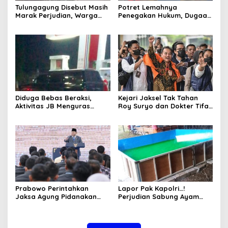
Tulungagung Disebut Masih
Potret Lemahnya
Marak Perjudian, Warga
Penegakan Hukum, Dugaan
Desak Penindakan Tegas
Aktivitas Judi di
hingga Usut Dugaan Beking
Tulungagung Tuai Sorotan
Diduga Bebas Beraksi,
Kejari Jaksel Tak Tahan
Aktivitas JB Menguras
Roy Suryo dan Dokter Tifa,
Solar Bersubsidi di
Pertimbangkan Jaminan
Bojonegoro Jadi Sorotan
Keluarga dan Kepastian
Warga
Hukum
Prabowo Perintahkan
Lapor Pak Kapolri…!
Jaksa Agung Pidanakan
Perjudian Sabung Ayam
Penambang Ilegal
dan Dadu di Sedati
Sidoarjo Buka Kembali,
Diduga Libatkan Oknum