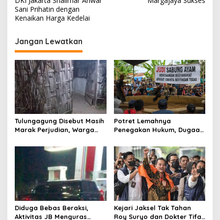
DKI Jakarta Shalimar Anwar
Margajaya Sukses
r
v
Sani Prihatin dengan
u
Kenaikan Harga Kedelai
h
i
g
Jangan Lewatkan
a
s
i
p
o
s
Tulungagung Disebut Masih
Potret Lemahnya
Marak Perjudian, Warga
Penegakan Hukum, Dugaan
Desak Penindakan Tegas
Aktivitas Judi di
hingga Usut Dugaan Beking
Tulungagung Tuai Sorotan
Diduga Bebas Beraksi,
Kejari Jaksel Tak Tahan
Aktivitas JB Menguras
Roy Suryo dan Dokter Tifa,