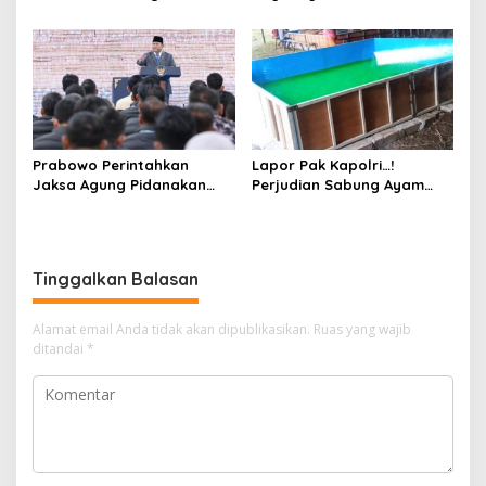
Solar Bersubsidi di
Pertimbangkan Jaminan
Bojonegoro Jadi Sorotan
Keluarga dan Kepastian
Warga
Hukum
Prabowo Perintahkan
Lapor Pak Kapolri…!
Jaksa Agung Pidanakan
Perjudian Sabung Ayam
Penambang Ilegal
dan Dadu di Sedati
Sidoarjo Buka Kembali,
Diduga Libatkan Oknum
Aparat dan Media
Tinggalkan Balasan
Alamat email Anda tidak akan dipublikasikan.
Ruas yang wajib
ditandai
*