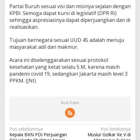
n
Partai Buruh sesuai visi dan misinya sejalan dengan
g
KPBI. Semoga dapat kursi di legislatif (DPR RI)
r
e
sehingga aspresiasinya dapat diperjuangkan dan di
s
realisasikan.
I
I
Tujuan bernegara sesuai UUD 45 adalah menuju
I
masyarakat adil dan makmur.
S
i
k
Acara ini diselenggarakan sesuai protokol
a
kesehatan yang ketat selalu 5 M, karena masih
p
pandemi covid 19, sedangkan Jakarta masih level 3
i
PPKM. (JNI)
P
e
r
s
Ikuti Kami
o
a
l
a
n
N
Pos sebelumnya
Pos berikutnya
B
Kepala BKN PDI Perjuangan
Muslur Golkar Ke V di
a
u