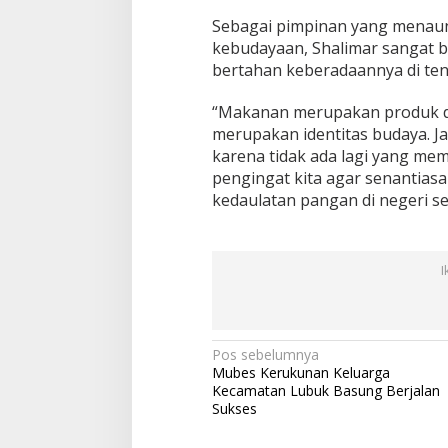
Sebagai pimpinan yang menaun
kebudayaan, Shalimar sangat b
bertahan keberadaannya di te
“Makanan merupakan produk da
merupakan identitas budaya. J
karena tidak ada lagi yang mem
pengingat kita agar senantias
kedaulatan pangan di negeri sen
I
N
Pos sebelumnya
Mubes Kerukunan Keluarga
a
Kecamatan Lubuk Basung Berjalan
v
Sukses
i