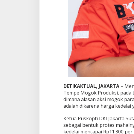
l
i
m
a
r
A
n
w
a
r
S
a
n
i
P
r
DETIKAKTUAL, JAKARTA –
Men
i
Tempe Mogok Produksi, pada ta
h
dimana alasan aksi mogok par
a
adalah dikarena harga kedelai y
t
i
n
Ketua Puskopti DKI Jakarta Sut
d
sebagai bentuk protes mahalny
e
kedelai mencapai Rp11.300 per
n