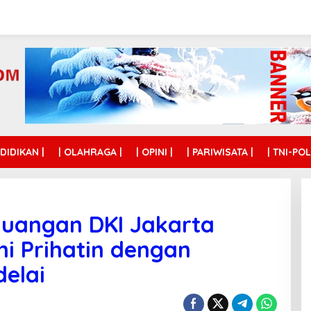
NDIDIKAN |
| OLAHRAGA |
| OPINI |
| PARIWISATA |
| TNI-POL
juangan DKI Jakarta
i Prihatin dengan
elai