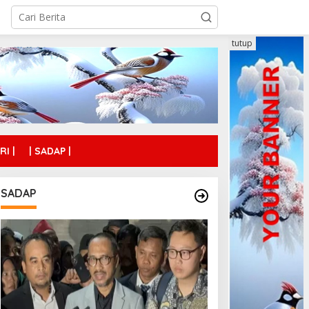
tutup
RI |
| SADAP |
SADAP