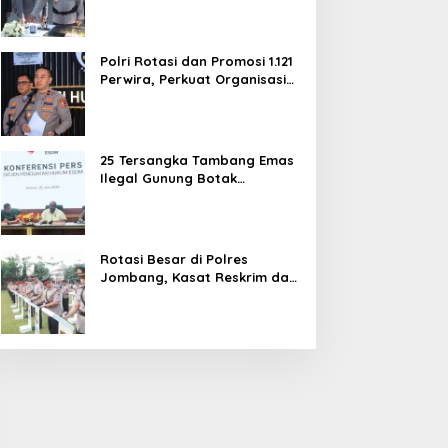
dan Pelayanan Publik
Polri Rotasi dan Promosi 1.121
Perwira, Perkuat Organisasi
dan Pelayanan hingga
Pembentukan Polresta IKN
25 Tersangka Tambang Emas
Ilegal Gunung Botak
Ditetapkan, Mayoritas WN
China
Rotasi Besar di Polres
Jombang, Kasat Reskrim dan
Delapan Kapolsek Berganti