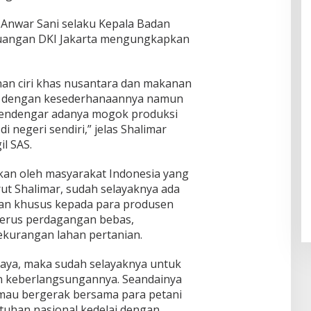
es
"Pers
a di
Piket
Daar
pekti
SDN 1
r Anwar Sani selaku Kepala Badan
ul
f
Klam
juangan DKI Jakarta mengungkapkan
Muhsi
Worl
pok
nin
d
Class
Unive
an ciri khas nusantara dan makanan
rsity"
nal dengan kesederhanaannya namun
 mendengar adanya mogok produksi
 negeri sendiri,” jelas Shalimar
l SAS.
kan oleh masyarakat Indonesia yang
ut Shalimar, sudah selayaknya ada
an khusus kepada para produsen
gerus perdagangan bebas,
ekurangan lahan pertanian.
daya, maka sudah selayaknya untuk
n keberlangsungannya. Seandainya
mau bergerak bersama para petani
tuhan nasional kedelai dengan