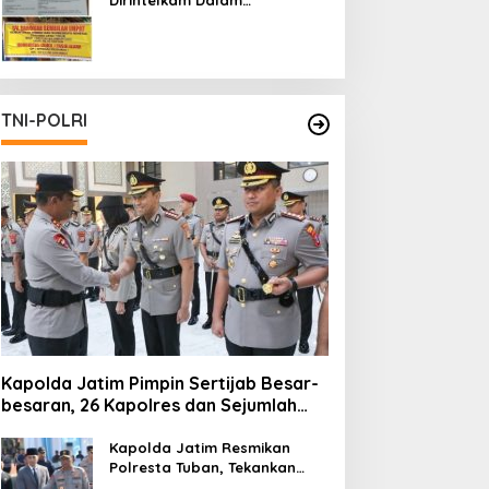
Pertambangan Ilegal di Kab.
Blitar yang Masih Tetap
Beroperasi
TNI-POLRI
Kapolda Jatim Pimpin Sertijab Besar-
besaran, 26 Kapolres dan Sejumlah
Pejabat Utama Berganti
Kapolda Jatim Resmikan
Polresta Tuban, Tekankan
Peningkatan Profesionalisme