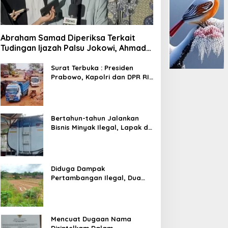
Abraham Samad Diperiksa Terkait
Tudingan Ijazah Palsu Jokowi, Ahmad
Khozinudin: Polisi Main Pasal Karet
Surat Terbuka : Presiden
Prabowo, Kapolri dan DPR RI
Mohon Segera Ditindak
Pelaku Pertambangan Ilegal
di Tuban
Bertahun-tahun Jalankan
Bisnis Minyak Ilegal, Lapak di
Kecamatan Kedewan Tetap
Aman
Diduga Dampak
Pertambangan Ilegal, Dua
Kali Jalan Desa Putus
Mencuat Dugaan Nama
Dirintelkam Dalam