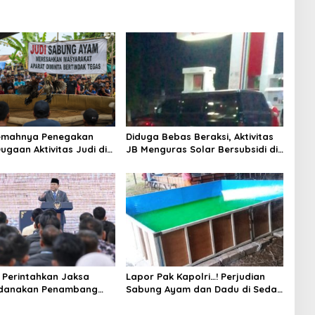
Lemahnya Penegakan
Diduga Bebas Beraksi, Aktivitas
ugaan Aktivitas Judi di
JB Menguras Solar Bersubsidi di
ung Tuai Sorotan
Bojonegoro Jadi Sorotan Warga
Perintahkan Jaksa
Lapor Pak Kapolri…! Perjudian
idanakan Penambang
Sabung Ayam dan Dadu di Sedati
Sidoarjo Buka Kembali, Diduga
Libatkan Oknum Aparat dan