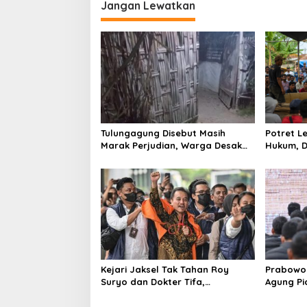
Jangan Lewatkan
g
a
s
i
p
o
s
Tulungagung Disebut Masih
Potret 
Marak Perjudian, Warga Desak
Hukum, D
Penindakan Tegas hingga Usut
Tulungag
Dugaan Beking
Kejari Jaksel Tak Tahan Roy
Prabowo 
Suryo dan Dokter Tifa,
Agung P
Pertimbangkan Jaminan
Ilegal
Keluarga dan Kepastian Hukum