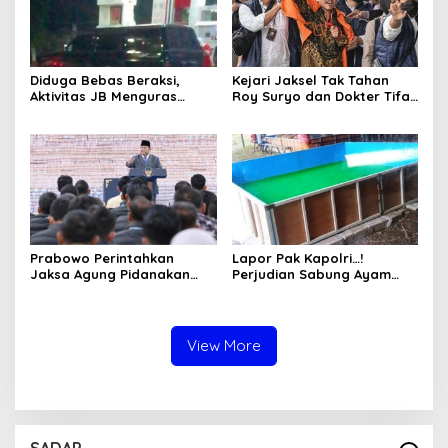
Diduga Bebas Beraksi,
Kejari Jaksel Tak Tahan
Aktivitas JB Menguras
Roy Suryo dan Dokter Tifa,
Solar Bersubsidi di
Pertimbangkan Jaminan
Bojonegoro Jadi Sorotan
Keluarga dan Kepastian
Warga
Hukum
Prabowo Perintahkan
Lapor Pak Kapolri…!
Jaksa Agung Pidanakan
Perjudian Sabung Ayam
Penambang Ilegal
dan Dadu di Sedati
Sidoarjo Buka Kembali,
Diduga Libatkan Oknum
Aparat dan Media
View More
SADAP