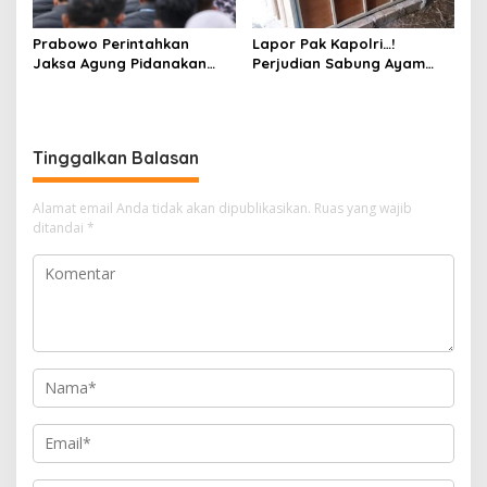
Prabowo Perintahkan
Lapor Pak Kapolri…!
Jaksa Agung Pidanakan
Perjudian Sabung Ayam
Penambang Ilegal
dan Dadu di Sedati
Sidoarjo Buka Kembali,
Diduga Libatkan Oknum
Aparat dan Media
Tinggalkan Balasan
Alamat email Anda tidak akan dipublikasikan.
Ruas yang wajib
ditandai
*