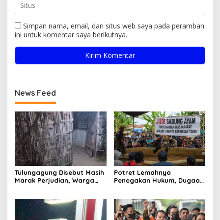
Simpan nama, email, dan situs web saya pada peramban
ini untuk komentar saya berikutnya.
News Feed
Tulungagung Disebut Masih
Potret Lemahnya
Marak Perjudian, Warga
Penegakan Hukum, Dugaan
Desak Penindakan Tegas
Aktivitas Judi di
hingga Usut Dugaan Beking
Tulungagung Tuai Sorotan