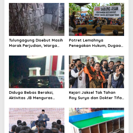
a
s
i
p
o
Tulungagung Disebut Masih
Potret Lemahnya
s
Marak Perjudian, Warga
Penegakan Hukum, Dugaan
Desak Penindakan Tegas
Aktivitas Judi di
hingga Usut Dugaan Beking
Tulungagung Tuai Sorotan
Diduga Bebas Beraksi,
Kejari Jaksel Tak Tahan
Aktivitas JB Menguras
Roy Suryo dan Dokter Tifa,
Solar Bersubsidi di
Pertimbangkan Jaminan
Bojonegoro Jadi Sorotan
Keluarga dan Kepastian
Warga
Hukum