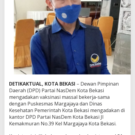
a
s
i
G
e
l
a
r
V
a
k
s
i
n
a
s
DETIKAKTUAL, KOTA BEKASI
– Dewan Pimpinan
i
Daerah (DPD) Partai NasDem Kota Bekasi
M
mengadakan vaksinasi massal bekerja-sama
a
dengan Puskesmas Margajaya dan Dinas
s
s
Kesehatan Pemerintah Kota Bekasi mengadakan di
a
kantor DPD Partai NasDem Kota Bekasi Jl
l
Kemakmuran No.39 Kel Margajaya Kota Bekasi.