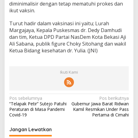
diminimalisir dengan tetap mematuhi prokes dan
ikut vaksin.
Turut hadir dalam vaksinasi ini yaitu; Lurah
Margajaya, Kepala Puskesmas dr. Dedy Damhudi
dan tim, Ketua DPD Partai NasDem Kota Bekasi Aji
Ali Sabana, publik figure Choky Sitohang dan wakil
Ketua Bidang kesehatan dr. Yulia. (JNI)
Ikuti Kami
N
Pos sebelumnya
Pos berikutnya
“Telapak Petir” Sutejo Patuhi
Gubernur Jawa Barat Ridwan
a
Peraturan di Masa Pandemi
Kamil Resmikan Under Pass
v
Covid-19
Pertama di Cimahi
i
Jangan Lewatkan
g