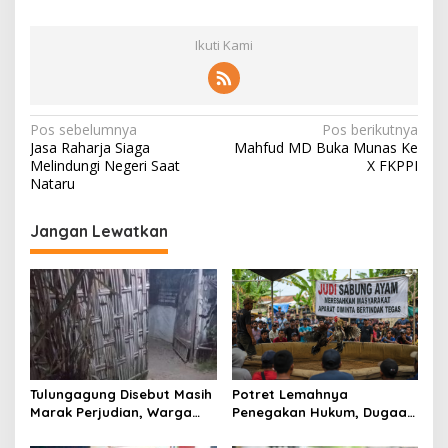
Ikuti Kami
N
Pos sebelumnya
Pos berikutnya
Jasa Raharja Siaga
Mahfud MD Buka Munas Ke
a
Melindungi Negeri Saat
X FKPPI
v
Nataru
i
Jangan Lewatkan
g
a
s
i
p
o
Tulungagung Disebut Masih
Potret Lemahnya
s
Marak Perjudian, Warga
Penegakan Hukum, Dugaan
Desak Penindakan Tegas
Aktivitas Judi di
hingga Usut Dugaan Beking
Tulungagung Tuai Sorotan