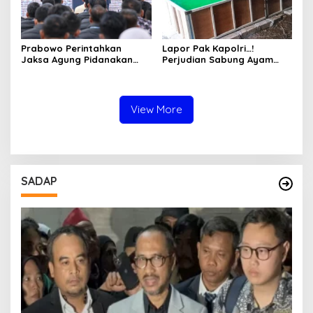
Prabowo Perintahkan
Lapor Pak Kapolri…!
Jaksa Agung Pidanakan
Perjudian Sabung Ayam
Penambang Ilegal
dan Dadu di Sedati
Sidoarjo Buka Kembali,
Diduga Libatkan Oknum
Aparat dan Media
View More
SADAP