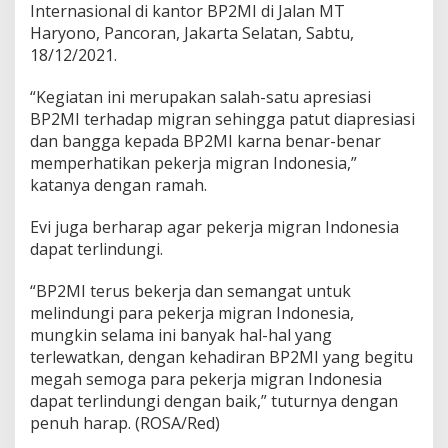
i
Internasional di kantor BP2MI di Jalan MT
M
Haryono, Pancoran, Jakarta Selatan, Sabtu,
i
18/12/2021.
g
r
“Kegiatan ini merupakan salah-satu apresiasi
a
n
BP2MI terhadap migran sehingga patut diapresiasi
I
dan bangga kepada BP2MI karna benar-benar
n
memperhatikan pekerja migran Indonesia,”
t
katanya dengan ramah.
e
r
n
Evi juga berharap agar pekerja migran Indonesia
a
dapat terlindungi.
s
i
“BP2MI terus bekerja dan semangat untuk
o
melindungi para pekerja migran Indonesia,
n
a
mungkin selama ini banyak hal-hal yang
l
terlewatkan, dengan kehadiran BP2MI yang begitu
megah semoga para pekerja migran Indonesia
dapat terlindungi dengan baik,” tuturnya dengan
penuh harap. (ROSA/Red)