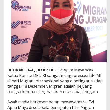
a
t
M
e
n
g
a
p
r
e
s
i
a
s
i
B
DETIKAKTUAL, JAKARTA
– Evi Apita Maya Wakil
P
Ketua Komite DPD RI sangat mengapresiasi BP2MI
2
di hari Migran Internasional yang diperingati setiap
M
I
tanggal 18 Desember. Migran adalah pejuang
d
bangsa karena menghasilkan devisa bagi negara.
i
H
Awak media berkesempatan mewawancarai Evi
a
Apita Maya di sela-sela peringatan hari Migran
r