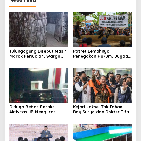
News Feed
Tulungagung Disebut Masih
Potret Lemahnya
Marak Perjudian, Warga
Penegakan Hukum, Dugaan
Desak Penindakan Tegas
Aktivitas Judi di
hingga Usut Dugaan Beking
Tulungagung Tuai Sorotan
Diduga Bebas Beraksi,
Kejari Jaksel Tak Tahan
Aktivitas JB Menguras
Roy Suryo dan Dokter Tifa,
Solar Bersubsidi di
Pertimbangkan Jaminan
Bojonegoro Jadi Sorotan
Keluarga dan Kepastian
Warga
Hukum