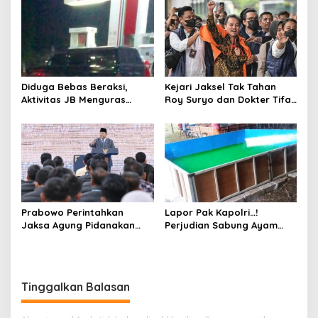
Diduga Bebas Beraksi,
Kejari Jaksel Tak Tahan
Aktivitas JB Menguras
Roy Suryo dan Dokter Tifa,
Solar Bersubsidi di
Pertimbangkan Jaminan
Bojonegoro Jadi Sorotan
Keluarga dan Kepastian
Warga
Hukum
Prabowo Perintahkan
Lapor Pak Kapolri…!
Jaksa Agung Pidanakan
Perjudian Sabung Ayam
Penambang Ilegal
dan Dadu di Sedati
Sidoarjo Buka Kembali,
Diduga Libatkan Oknum
Aparat dan Media
Tinggalkan Balasan